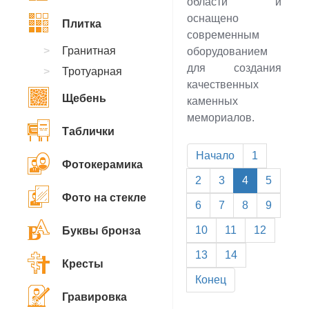
области и
оснащено
Плитка
современным
Гранитная
оборудованием
для создания
Тротуарная
качественных
Щебень
каменных
мемориалов.
Таблички
Начало
1
Фотокерамика
2
3
4
5
Фото на стекле
6
7
8
9
10
11
12
Буквы бронза
13
14
Кресты
Конец
Гравировка