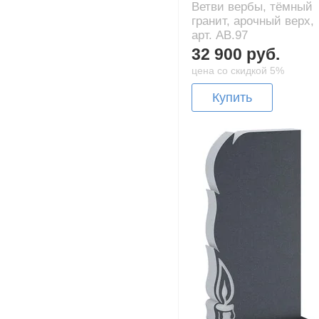
Ветви вербы, тёмный
гранит, арочный верх,
арт. AB.97
32 900 руб.
цена со скидкой 5%
Купить