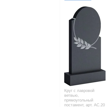
Круг с лавровой
ветвью,
прямоугольный
постамент, арт. AC.20