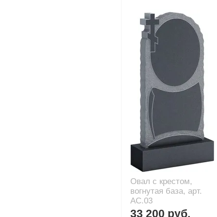
Овал с крестом,
вогнутая база, арт.
AC.03
33 200 руб.