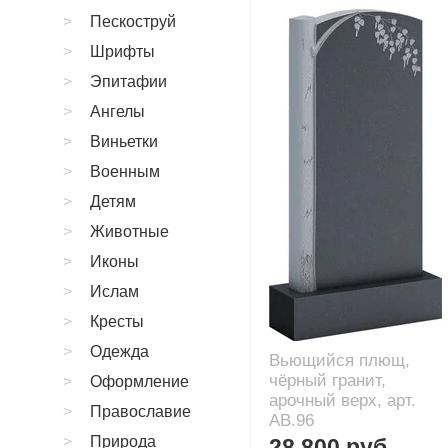
Пескоструй
Шрифты
Эпитафии
Ангелы
Виньетки
Военным
Детям
Животные
Иконы
Ислам
Кресты
Одежда
Вьющийся плющ,
чёрный гранит,
Оформление
арочный верх, арт.
Православие
AB.96
Природа
28 800 руб.