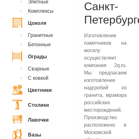
Элитные
Санкт-
Комплексы
Петербург
Цоколя
Гранитные
Изготовление
памятников на
Бетонные
могилу
Ограды
осуществляет
компания 2q.ru.
Сварные
Мы предлагаем
С ковкой
изготовление
надгробий из
Цветники
гранита, мрамора
российских
Столики
месторождений.
Производство
Лавочки
расположено в
Московской
Вазы