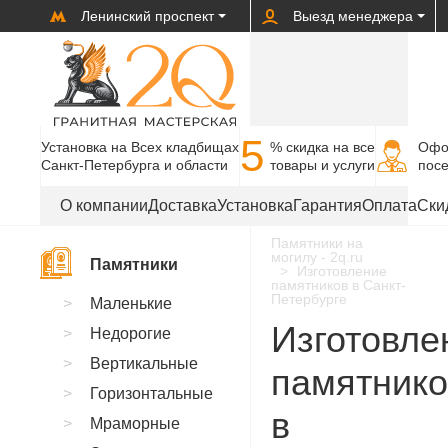
Ленинский проспект
Выезд менеджера
5
Установка на Всех кладбищах
% cкидка на все
Офо
Санкт-Петербурга и области
товары и услуги
пос
О компании
Доставка
Установка
Гарантия
Оплата
Ски
Памятники на
могилу - 2q.ru
Памятники
Изготовление
памятников в Санкт-
Петербурге
Маленькие
Изготовле
Недорогие
Вертикальные
памятнико
Горизонтальные
в
Мраморные