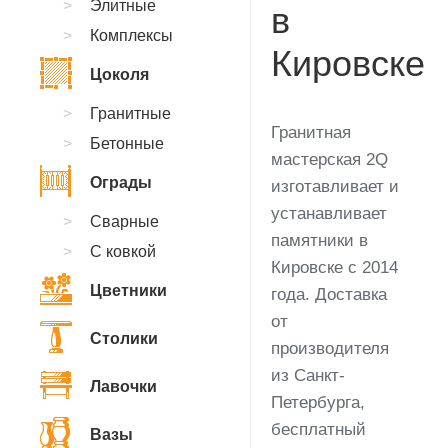
Элитные
в
Комплексы
Кировске
Цоколя
Гранитные
Гранитная
Бетонные
мастерская 2Q
Ограды
изготавливает и
устанавливает
Сварные
памятники в
С ковкой
Кировске с 2014
Цветники
года. Доставка
от
Столики
производителя
из Санкт-
Лавочки
Петербурга,
бесплатный
Вазы