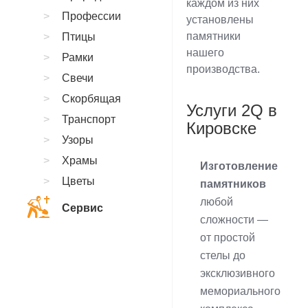
каждом из них
Профессии
установлены
памятники
Птицы
нашего
Рамки
производства.
Свечи
Скорбящая
Услуги 2Q в
Транспорт
Кировске
Узоры
Храмы
Изготовление
Цветы
памятников
любой
Сервис
сложности —
от простой
стелы до
эксклюзивного
мемориального