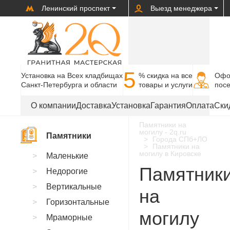
Ленинский проспект
Выезд менеджера
5
Установка на Всех кладбищах
% cкидка на все
Офо
Санкт-Петербурга и области
товары и услуги
пос
О компании
Доставка
Установка
Гарантия
Оплата
Ски
Памятники на
могилу - 2q.ru
Памятники
Города СПб+ЛО
Памятники на
могилу в Кировске
Маленькие
Памятник
Недорогие
Вертикальные
на
Горизонтальные
могилу
Мраморные