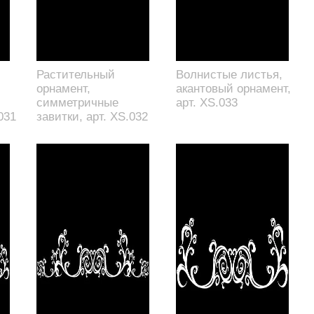
Растительный
Волнистые листья,
орнамент,
акантовый орнамент,
симметричные
арт. XS.033
031
завитки, арт. XS.032