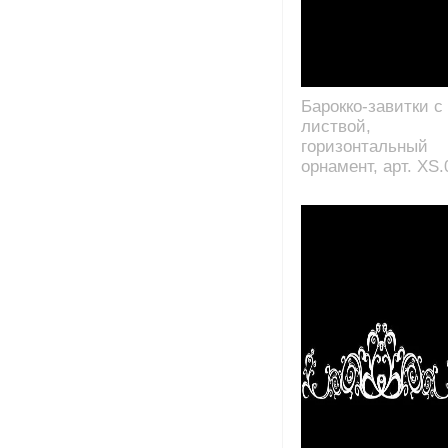
Барокко-завитки с
листвой,
горизонтальный
орнамент, арт. XS.