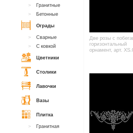
Гранитные
Бетонные
Ограды
Сварные
Две розы с побега
горизонтальный
С ковкой
орнамент, арт. XS.
Цветники
Столики
Лавочки
Вазы
Плитка
Гранитная