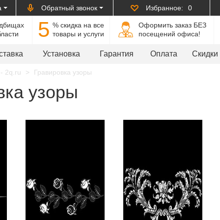
а
Обратный звонок
Избранное:
0
5
адбищах
% cкидка на все
Оформить заказ БЕЗ
бласти
товары и услуги
посещений офиса!
ставка
Установка
Гарантия
Оплата
Скидки
- 2q.ru
Гравировка узоры
вка узоры