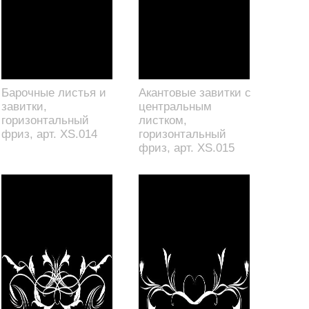
Барочные листья и
Акантовые завитки с
завитки,
центральным
горизонтальный
листком,
фриз, арт. XS.014
горизонтальный
фриз, арт. XS.015