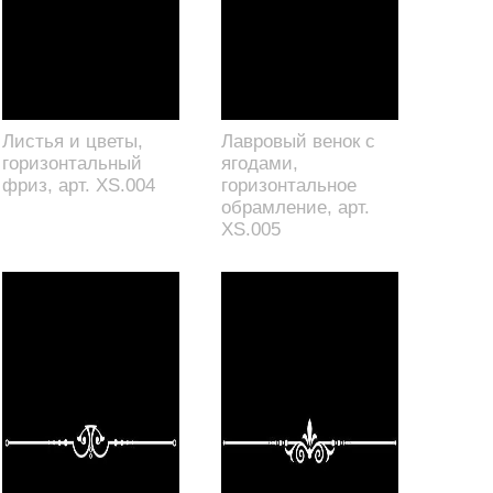
Листья и цветы,
Лавровый венок с
горизонтальный
ягодами,
фриз, арт. XS.004
горизонтальное
обрамление, арт.
XS.005