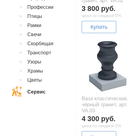
гранит, арт. VA.02
Профессии
3 800 руб.
цена со скидкой 5%
Птицы
Рамки
Купить
Свечи
Скорбящая
Транспорт
Узоры
Храмы
Цветы
Сервис
Ваза классическая,
чёрный гранит, арт.
VA.03
4 300 руб.
цена со скидкой 5%