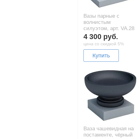
Вазы парные с
волнистым
силуэтом, арт. VA.28
4 300 руб.
цена со скидкой 5%
Купить
Ваза чашевидная на
постаменте, чёрный