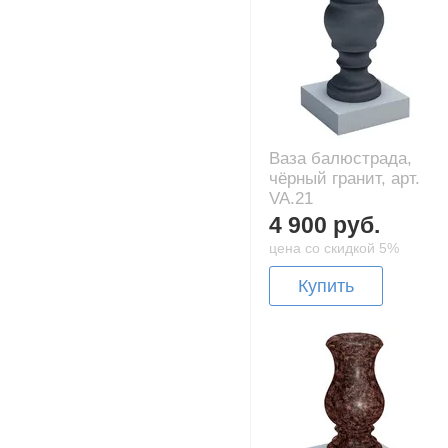
Ваза балюстрада,
чёрный гранит, арт.
VA.21
4 900 руб.
цена со скидкой 5%
Купить