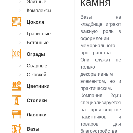
камня
Элитные
Комплексы
Вазы на
Цоколя
кладбище играют
важную роль в
Гранитные
оформлении
Бетонные
мемориального
пространства.
Ограды
Они служат не
Сварные
только
декоративным
С ковкой
элементом, но и
Цветники
практическим.
Компания 2q.ru
Столики
специализируется
на производстве
Лавочки
памятников и
товаров для
Вазы
благоустройства