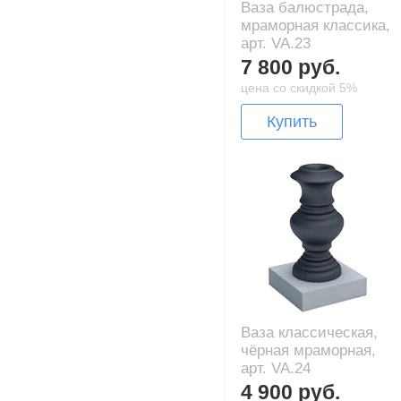
Ваза балюстрада,
мраморная классика,
арт. VA.23
7 800 руб.
цена со скидкой 5%
Купить
Ваза классическая,
чёрная мраморная,
арт. VA.24
4 900 руб.