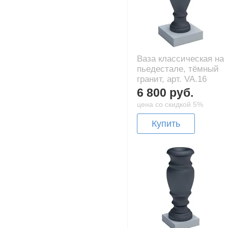
Ваза классическая на
пьедестале, тёмный
гранит, арт. VA.16
6 800 руб.
цена со скидкой 5%
Купить