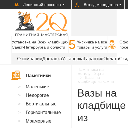
Ленинский проспект
Выезд менеджера
5
Установка на Всех кладбищах
% cкидка на все
Офо
Санкт-Петербурга и области
товары и услуги
пос
О компании
Доставка
Установка
Гарантия
Оплата
Ски
Памятники на
могилу - 2q.ru
Памятники
Вазы на
кладбище из камня
Маленькие
Вазы на
Недорогие
кладбище
Вертикальные
Горизонтальные
из
Мраморные