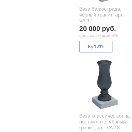
Ваза балюстрада,
чёрный гранит, арт.
VA.17
20 000 руб.
цена со скидкой 5%
Купить
Ваза классическая на
постаменте, чёрный
гранит, арт. VA.18