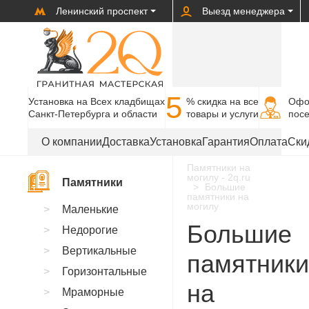
Ленинский проспект
Выезд менеджера
5
Установка на Всех кладбищах
% cкидка на все
Офо
Санкт-Петербурга и области
товары и услуги
пос
О компании
Доставка
Установка
Гарантия
Оплата
Ски
Памятники на
могилу - 2q.ru
Памятники
Большие
памятники на
могилу
Маленькие
Большие
Недорогие
Вертикальные
памятники
Горизонтальные
на
Мраморные