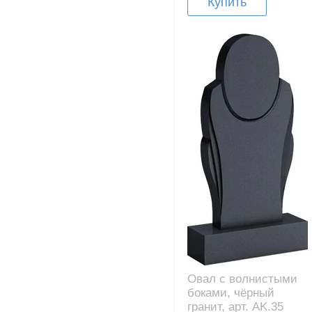
Купить
Овал с волнистыми
боками, чёрный
гранит, арт. AK.35