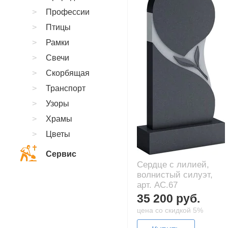
Профессии
Птицы
Рамки
Свечи
Скорбящая
Транспорт
Узоры
Храмы
Цветы
Сервис
Сердце с лилией,
волнистый силуэт,
арт. AC.67
35 200 руб.
цена со скидкой 5%