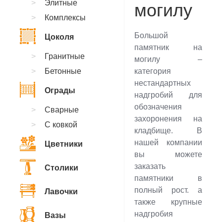
Элитные
могилу
Комплексы
Большой
Цоколя
памятник на
Гранитные
могилу –
Бетонные
категория
нестандартных
Ограды
надгробий для
обозначения
Сварные
захоронения на
С ковкой
кладбище. В
нашей компании
Цветники
вы можете
заказать
Столики
памятники в
полный рост. а
Лавочки
также крупные
надгробия
Вазы