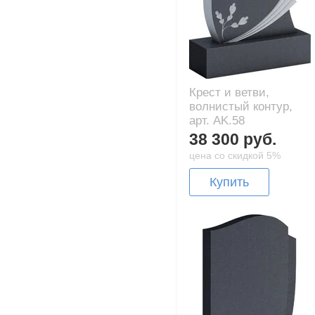
Крест и ветви,
волнистый контур,
арт. AK.58
38 300 руб.
цена со скидкой 5%
Купить