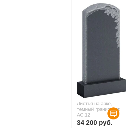
Листья на арке,
тёмный гранит, арт.
AC.12
34 200 руб.