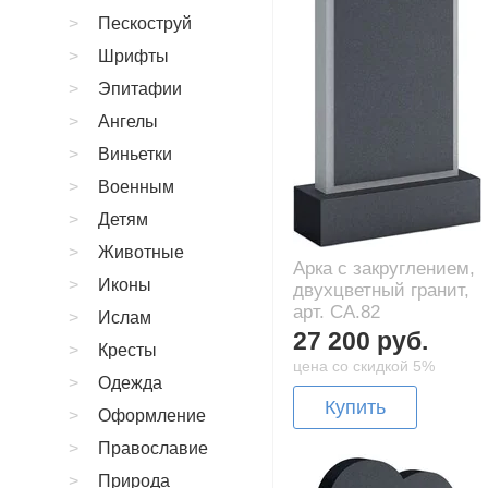
Пескоструй
Шрифты
Эпитафии
Ангелы
Виньетки
Военным
Детям
Животные
Арка с закруглением,
Иконы
двухцветный гранит,
арт. CA.82
Ислам
27 200 руб.
Кресты
цена со скидкой 5%
Одежда
Купить
Оформление
Православие
Природа