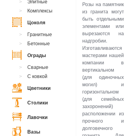
Элитные
Розы на памятник
Комплексы
из гранита могут
быть отдельными
Цоколя
элементами или
вырезаются на
Гранитные
надгробии.
Бетонные
Изготавливаются
Ограды
мастерами нашей
компании в
Сварные
вертикальном
С ковкой
(для одиночных
могил) и
Цветники
горизонтальном
(для семейных
Столики
захоронений)
расположении из
Лавочки
прочного и
долговечного
Вазы
гранита. Для