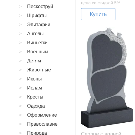
цена со скидкой 5%
Пескоструй
Купить
Шрифты
Эпитафии
Ангелы
Виньетки
Военным
Детям
Животные
Иконы
Ислам
Кресты
Одежда
Оформление
Православие
Природа
Сердце с волной,