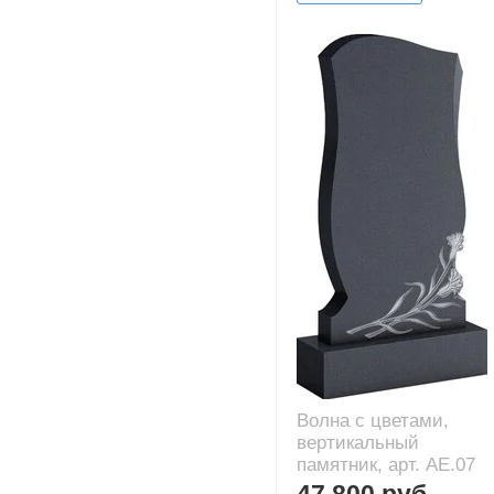
Волна с цветами,
вертикальный
памятник, арт. AE.07