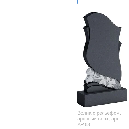
Волна с рельефом,
арочный верх, арт.
AP.63