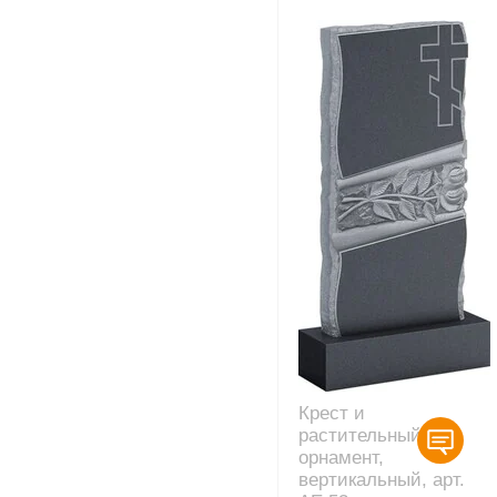
Крест и
растительный
орнамент,
вертикальный, арт.