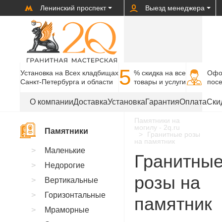
Ленинский проспект
Выезд менеджера
5
Установка на Всех кладбищах
% cкидка на все
Офо
Санкт-Петербурга и области
товары и услуги
пос
О компании
Доставка
Установка
Гарантия
Оплата
Ски
Памятники на
могилу - 2q.ru
Памятники
Гранитные розы
на памятник
Маленькие
Гранитны
Недорогие
розы на
Вертикальные
Горизонтальные
памятник
Мраморные