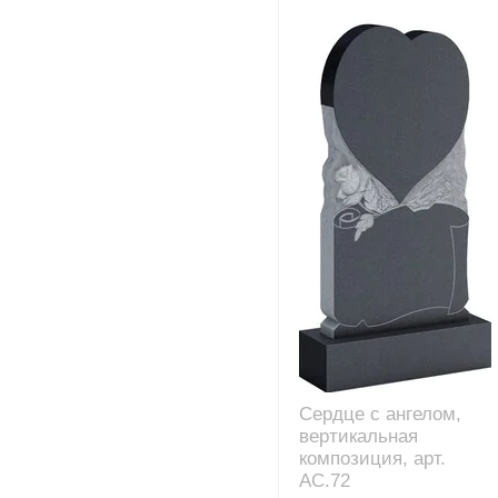
Сердце с ангелом,
вертикальная
композиция, арт.
AC.72