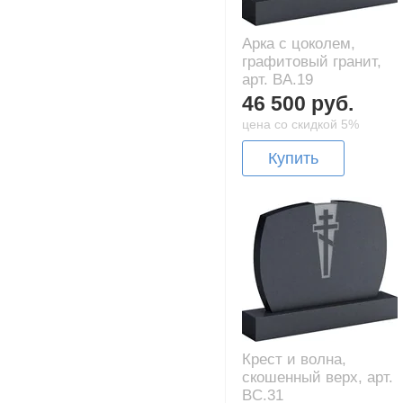
Арка с цоколем,
графитовый гранит,
арт. BA.19
46 500 руб.
цена со скидкой 5%
Купить
Крест и волна,
скошенный верх, арт.
BC.31