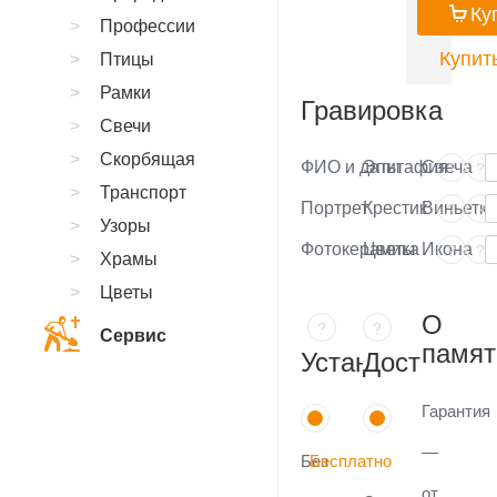
Ку
Профессии
Купить
Птицы
Рамки
Гравировка
Свечи
Скорбящая
ФИО и даты
Эпитафия
Свеча
?
?
Транспорт
Портрет
Крестик
Виньетка
?
?
Узоры
Фотокерамика
Цветы
Икона
?
?
Храмы
Цветы
О
?
?
Сервис
памят
Установка
Доставка
Гарантия
—
Без
Бесплатно
от