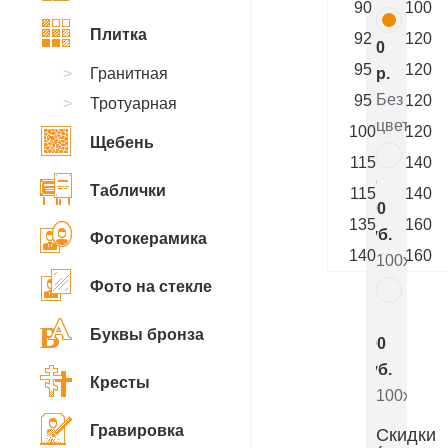
90
100
Плитка
92
120
0
95
120
Гранитная
р.
Без
95
120
Тротуарная
цветника
100
120
Щебень
115
140
10
Таблички
115
140
200
135
160
руб.
Фотокерамика
140
160
100x90x5
Фото на стекле
5
Буквы бронза
800
руб.
Кресты
100x90x8
Гравировка
Скидки