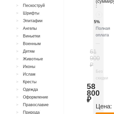
(суммир
Пескоструй
:
Шрифты
?
Эпитафии
5%
Ангелы
Полная
оплата
Виньетки
Военным
61
Детям
900
Животные
₽
Иконы
Без
Ислам
скидки
Кресты
58
Одежда
800
Оформление
₽
Православие
Цена:
Природа