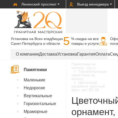
Ленинский проспект
Выезд менеджера
5
Установка на Всех кладбищах
% cкидка на все
Офо
Санкт-Петербурга и области
товары и услуги
пос
О компании
Доставка
Установка
Гарантия
Оплата
Ски
Памятники на
могилу - 2q.ru
Памятники
Горизонтальные
памятники на
могилу
Маленькие
Цветочный
орнамент, арочный
Недорогие
верх, арт. BC.06
Вертикальные
Цветочны
Горизонтальные
орнамент,
Мраморные