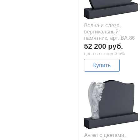
Волна и слеза,
вертикальный
памятник, арт. BA.86
52 200 руб.
цена со скидкой 5%
Купить
Ангел с цветами,