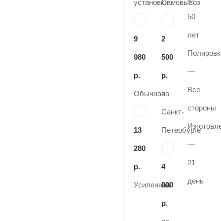
установки
Самовывоз
50
лет
9
2
Полировк
980
500
—
р.
р.
Все
Обычная
по
стороны
Санкт-
Изготовл
13
Петербурге
—
280
21
р.
4
день
Усиленная
000
р.