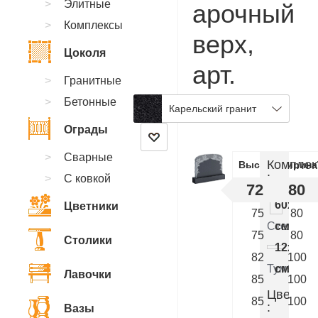
Элитные
арочный
Комплексы
верх,
Цоколя
арт.
Гранитные
BC.06
Бетонные
Карельский гранит
Ограды
Сварные
Комплек
Высота
Ширина
:
С ковкой
72
80
60x80x
Цветники
75
80
Стелла
см.
75
80
Столики
12x90x
82
100
Тумба
см.
Лавочки
85
100
Цветник
85
100
:
Вазы