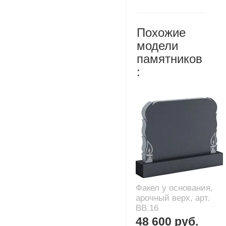
Похожие
модели
памятников
:
Факел у основания,
арочный верх, арт.
BB.16
48 600 руб.