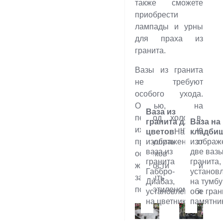
также сможете
приобрести
лампады и урны
для праха из
гранита.
Вазы из гранита
не требуют
особого ухода.
Осенью, на
Ваза из
период холодов,
гранита для
Ваза на
их нужно
цветов
На
кладби
просушить от
изображении:
изображ
ваза из
две вазы
остатков
гранита
гранита,
жидкости и
Габбро-
установ
закрыть
Диабаз,
на тумбу
полиэтиленом.
установленная
обе гран
на цветник
памятни