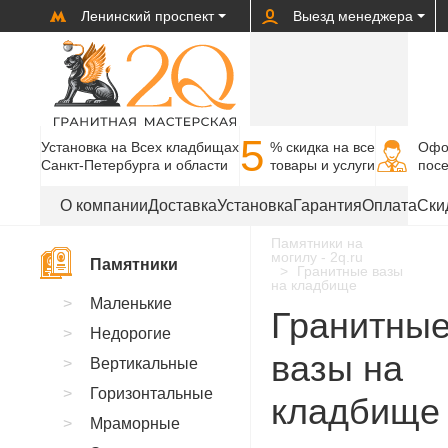
Ленинский проспект
Выезд менеджера
5
Установка на Всех кладбищах
% cкидка на все
Офо
Санкт-Петербурга и области
товары и услуги
пос
О компании
Доставка
Установка
Гарантия
Оплата
Ски
Памятники на
могилу - 2q.ru
Памятники
Гранитные вазы
на кладбище
Маленькие
Гранитны
Недорогие
вазы на
Вертикальные
Горизонтальные
кладбище
Мраморные