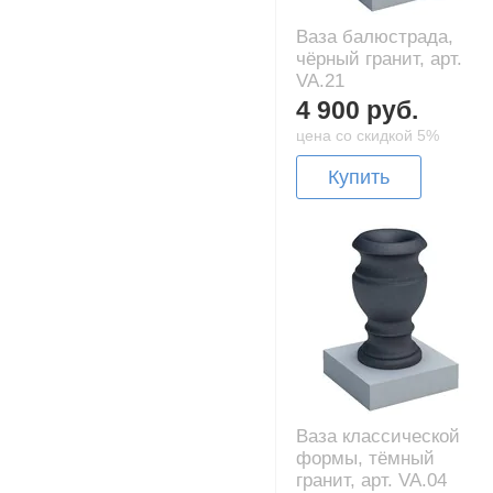
Ваза балюстрада,
чёрный гранит, арт.
VA.21
4 900 руб.
цена со скидкой 5%
Купить
Ваза классической
формы, тёмный
гранит, арт. VA.04