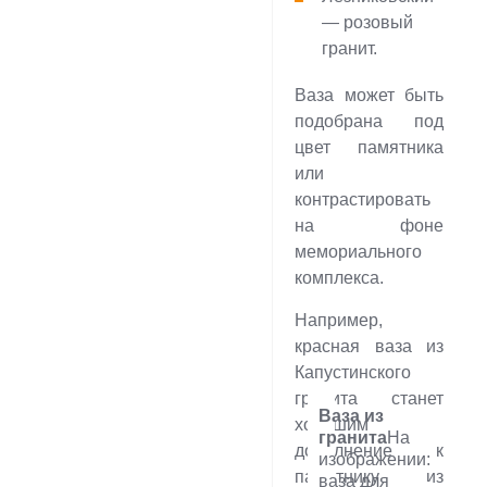
— розовый
гранит.
Ваза может быть
подобрана под
цвет памятника
или
контрастировать
на фоне
мемориального
комплекса.
Например,
красная ваза из
Капустинского
гранита станет
Ваза из
хорошим
гранита
На
дополнение к
изображении:
памятнику из
ваза для