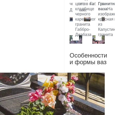
цветов на
Гранитн
черного Габбро-
кладбище из
ваза
На
Диабаза.
черного
изображ
карельского
красная 
гранита
из
Габбро-
Капустин
Диабаза
гранита
Особенности
и формы ваз