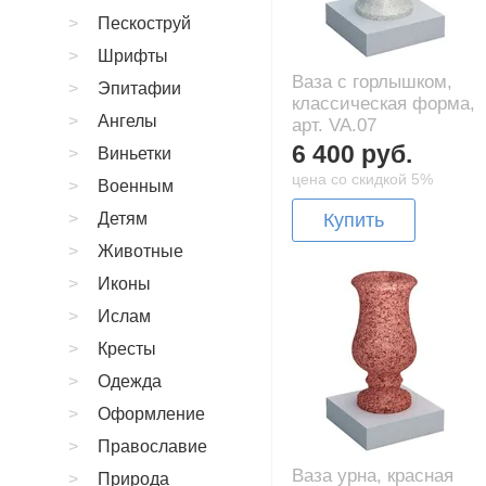
Пескоструй
Шрифты
Ваза с горлышком,
Эпитафии
классическая форма,
Ангелы
арт. VA.07
6 400 руб.
Виньетки
цена со скидкой 5%
Военным
Детям
Купить
Животные
Иконы
Ислам
Кресты
Одежда
Оформление
Православие
Ваза урна, красная
Природа