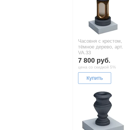
Часовня с крестом,
тёмное дерево, арт.
VA.33
7 800 руб.
цена со скидкой 5%
Купить