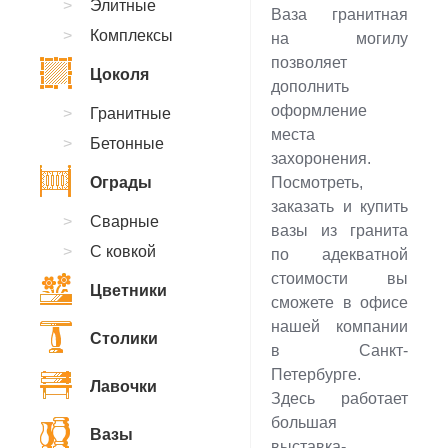
Элитные
Ваза гранитная
Комплексы
на могилу
позволяет
Цоколя
дополнить
оформление
Гранитные
места
Бетонные
захоронения.
Ограды
Посмотреть,
заказать и купить
Сварные
вазы из гранита
С ковкой
по адекватной
стоимости вы
Цветники
сможете в офисе
нашей компании
Столики
в Санкт-
Петербурге.
Лавочки
Здесь работает
большая
Вазы
выставка-