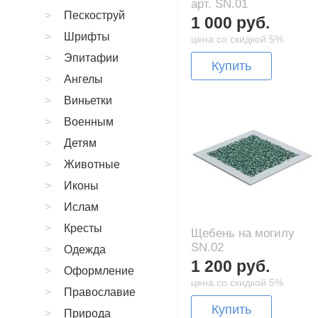
арт. SN.01
Пескоструй
1 000 руб.
Шрифты
цена со скидкой 5%
Эпитафии
Купить
Ангелы
Виньетки
Военным
Детям
Животные
Иконы
Ислам
Кресты
Щебень на могилу
SN.02
Одежда
1 200 руб.
Оформление
цена со скидкой 5%
Православие
Купить
Природа