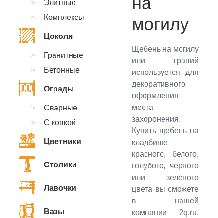
на
Элитные
Комплексы
могилу
Цоколя
Щебень на могилу
Гранитные
или гравий
Бетонные
используется для
декоративного
Ограды
оформления
места
Сварные
захоронения.
С ковкой
Купить щебень на
Цветники
кладбище
красного, белого,
Столики
голубого, черного
или зеленого
Лавочки
цвета вы сможете
в нашей
Вазы
компании 2q.ru.