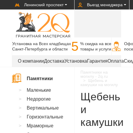
Ленинский проспект
Выезд менеджера
5
Установка на Всех кладбищах
% cкидка на все
Офо
Санкт-Петербурга и области
товары и услуги
пос
О компании
Доставка
Установка
Гарантия
Оплата
Ски
Памятники на
могилу - 2q.ru
Памятники
Щебень и
камушки на могилу
Маленькие
Щебень
Недорогие
и
Вертикальные
Горизонтальные
камушки
Мраморные