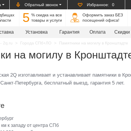
а
Обратный звонок
Избранное:
0
5
адбищах
% cкидка на все
Оформить заказ БЕЗ
бласти
товары и услуги
посещений офиса!
ставка
Установка
Гарантия
Оплата
Скидки
- 2q.ru
Города СПб+ЛО
Памятники на могилу в Кронштадте
ки на могилу в Кронштадт
кая 2Q изготавливает и устанавливает памятники в Кро
Санкт-Петербурга, бесплатный выезд, гарантия 5 лет.
те
ербург
 км к западу от центра СПб