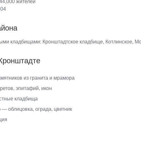
44,000 жителей
04
айона
ыми кладбищами: Кронштадтское кладбище, Котлинское, Мо
 Кронштадте
мятников из гранита и мрамора
ретов, эпитафий, икон
естные кладбища
 — облицовка, ограда, цветник
ция