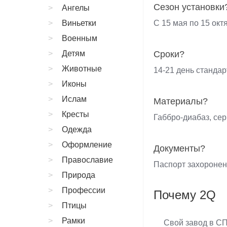
Сезон установки
Ангелы
Виньетки
С 15 мая по 15 окт
Военным
Детям
Сроки?
Животные
14-21 день стандар
Иконы
Ислам
Материалы?
Кресты
Габбро-диабаз, сер
Одежда
Оформление
Документы?
Православие
Паспорт захороне
Природа
Профессии
Почему 2Q
Птицы
Рамки
Свой завод в С