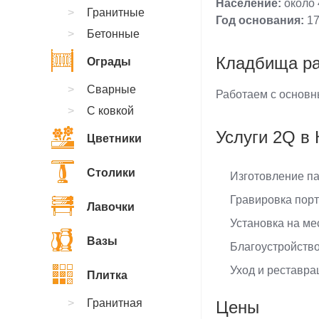
Население:
около 
Гранитные
Год основания:
17
Бетонные
Кладбища р
Ограды
Сварные
Работаем с основн
С ковкой
Услуги 2Q в
Цветники
Столики
Изготовление па
Гравировка порт
Лавочки
Установка на м
Вазы
Благоустройство
Уход и реставра
Плитка
Гранитная
Цены