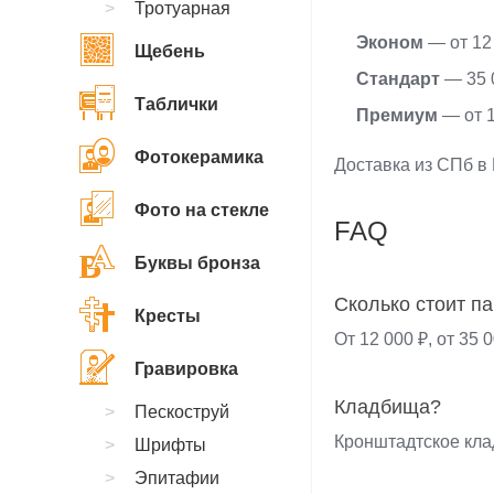
Тротуарная
Эконом
— от 12
Щебень
Стандарт
— 35 
Таблички
Премиум
— от 1
Фотокерамика
Доставка из СПб в 
Фото на стекле
FAQ
Буквы бронза
Сколько стоит п
Кресты
От 12 000 ₽, от 35 
Гравировка
Кладбища?
Пескоструй
Кронштадтское кла
Шрифты
Эпитафии