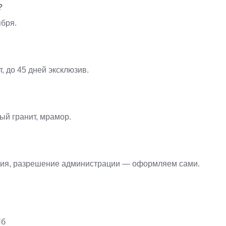
?
ября.
т, до 45 дней эксклюзив.
ый гранит, мрамор.
ния, разрешение администрации — оформляем сами.
Пб