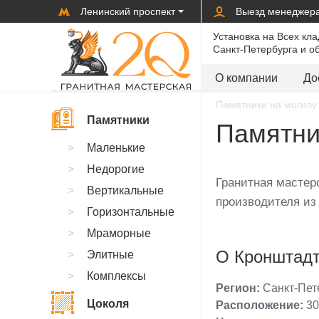
Ленинский проспект
Выезд менеджер
Установка на Всех кл
Санкт-Петербурга и о
О компании
До
Памятники на могилу 
Памятники
Памятни
Маленькие
Недорогие
Гранитная мастерс
Вертикальные
производителя из 
Горизонтальные
Мраморные
О Кронштад
Элитные
Комплексы
Регион:
Санкт-Пет
Цоколя
Расположение:
30