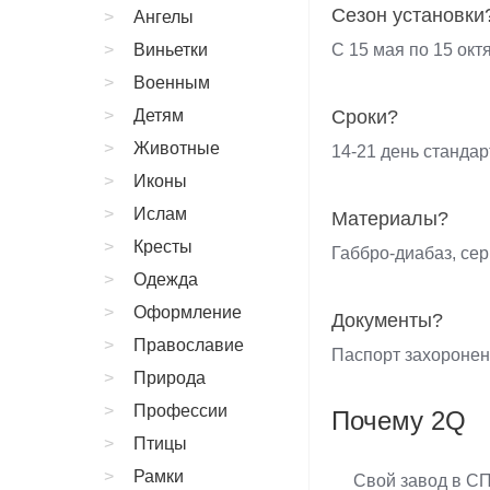
Сезон установки
Ангелы
Виньетки
С 15 мая по 15 окт
Военным
Детям
Сроки?
Животные
14-21 день стандар
Иконы
Ислам
Материалы?
Кресты
Габбро-диабаз, сер
Одежда
Оформление
Документы?
Православие
Паспорт захороне
Природа
Профессии
Почему 2Q
Птицы
Рамки
Свой завод в С