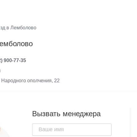
зд в Лемболово
Лемболово
2) 900-77-35
u
. Народного ополчения, 22
Вызвать менеджера