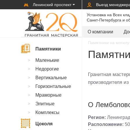
Ленинский проспект
Выезд менеджер
Установка на Всех кл
Санкт-Петербурга и о
О компании
До
Памятники на могилу 
Памятники
Памятни
Маленькие
Недорогие
Гранитная мастерс
Вертикальные
производителя из 
Горизонтальные
Мраморные
О Лемболов
Элитные
Комплексы
Регион:
Ленинград
Цоколя
Расположение:
50