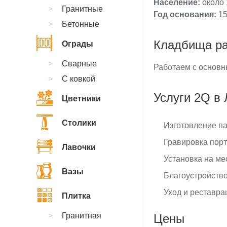
Население:
около 
Гранитные
Год основания:
15
Бетонные
Кладбища р
Ограды
Сварные
Работаем с основн
С ковкой
Услуги 2Q в
Цветники
Столики
Изготовление па
Гравировка порт
Лавочки
Установка на м
Вазы
Благоустройство
Уход и реставра
Плитка
Гранитная
Цены