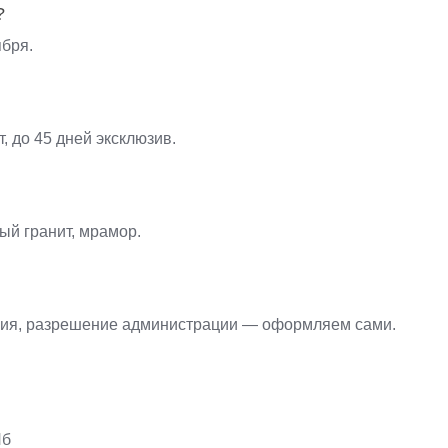
?
ября.
т, до 45 дней эксклюзив.
ый гранит, мрамор.
ния, разрешение администрации — оформляем сами.
Пб