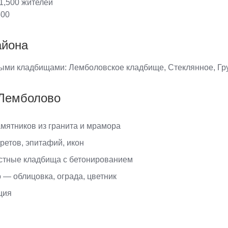
1,500 жителей
00
айона
ыми кладбищами: Лемболовское кладбище, Стеклянное, Гр
 Лемболово
мятников из гранита и мрамора
ретов, эпитафий, икон
естные кладбища с бетонированием
 — облицовка, ограда, цветник
ция