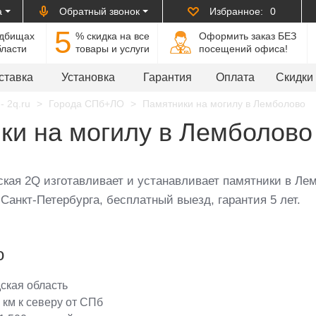
а
Обратный звонок
Избранное:
0
5
адбищах
% cкидка на все
Оформить заказ БЕЗ
бласти
товары и услуги
посещений офиса!
ставка
Установка
Гарантия
Оплата
Скидки
- 2q.ru
Города СПб+ЛО
Памятники на могилу в Лемболово
ки на могилу в Лемболово
кая 2Q изготавливает и устанавливает памятники в Лем
Санкт-Петербурга, бесплатный выезд, гарантия 5 лет.
о
ская область
 км к северу от СПб