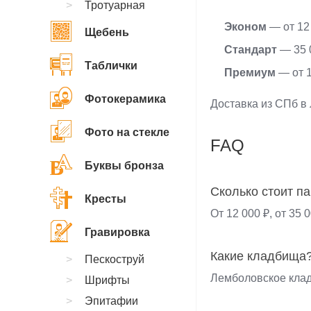
Тротуарная
Эконом
— от 12
Щебень
Стандарт
— 35 
Таблички
Премиум
— от 1
Фотокерамика
Доставка из СПб в 
Фото на стекле
FAQ
Буквы бронза
Сколько стоит п
Кресты
От 12 000 ₽, от 35 
Гравировка
Какие кладбища
Пескоструй
Лемболовское клад
Шрифты
Эпитафии