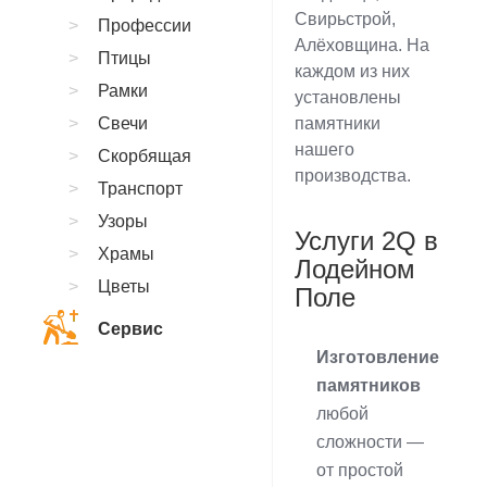
Свирьстрой,
Профессии
Алёховщина. На
Птицы
каждом из них
Рамки
установлены
Свечи
памятники
нашего
Скорбящая
производства.
Транспорт
Узоры
Услуги 2Q в
Храмы
Лодейном
Цветы
Поле
Сервис
Изготовление
памятников
любой
сложности —
от простой