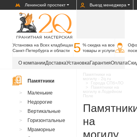
Ленинский проспект
Выезд менеджера
5
Установка на Всех кладбищах
% cкидка на все
Офо
Санкт-Петербурга и области
товары и услуги
пос
О компании
Доставка
Установка
Гарантия
Оплата
Ски
Памятники на
могилу - 2q.ru
Памятники
Города СПб+ЛО
Памятники на
могилу в Лодейном
Маленькие
Поле
Недорогие
Памятник
Вертикальные
на
Горизонтальные
Мраморные
могилу