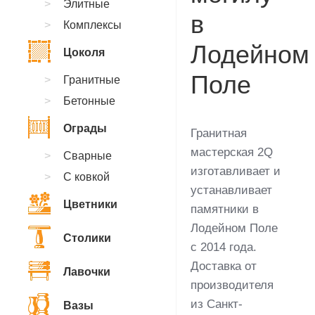
Элитные
в
Комплексы
Лодейном
Цоколя
Поле
Гранитные
Бетонные
Ограды
Гранитная
мастерская 2Q
Сварные
изготавливает и
С ковкой
устанавливает
Цветники
памятники в
Лодейном Поле
Столики
с 2014 года.
Доставка от
Лавочки
производителя
из Санкт-
Вазы