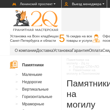
Ленинский проспект
Выезд менеджера
5
Установка на Всех кладбищах
% cкидка на все
Офо
Санкт-Петербурга и области
товары и услуги
пос
О компании
Доставка
Установка
Гарантия
Оплата
Ски
Памятники на
могилу - 2q.ru
Памятники
Города СПб+ЛО
Памятники на
могилу в Понтонном
Маленькие
Памятник
Недорогие
Вертикальные
на
Горизонтальные
могилу
Мраморные