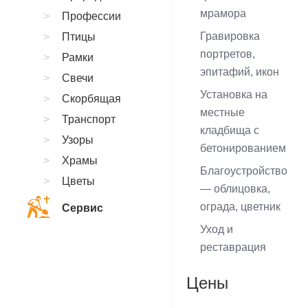
мрамора
Профессии
Гравировка
Птицы
портретов,
Рамки
эпитафий, икон
Свечи
Установка на
Скорбящая
местные
Транспорт
кладбища с
Узоры
бетонированием
Храмы
Благоустройство
Цветы
— облицовка,
ограда, цветник
Сервис
Уход и
реставрация
Цены