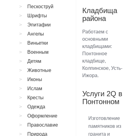
Пескоструй
Кладбища
Шрифты
района
Эпитафии
Работаем с
Ангелы
основными
Виньетки
кладбищами:
Военным
Понтонное
кладбище,
Детям
Колпинское, Усть-
Животные
Ижора.
Иконы
Ислам
Услуги 2Q в
Кресты
Понтонном
Одежда
Оформление
Изготовление
Православие
памятников из
Природа
гранита и