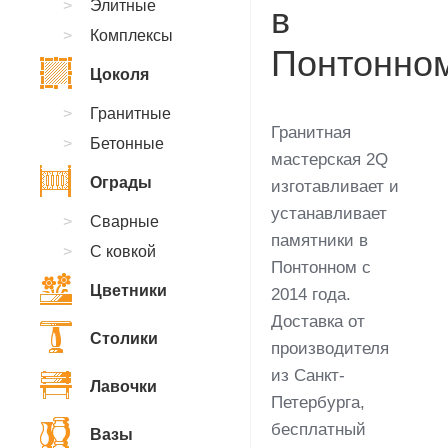
Элитные
в
Комплексы
Понтонно
Цоколя
Гранитные
Гранитная
Бетонные
мастерская 2Q
Ограды
изготавливает и
устанавливает
Сварные
памятники в
С ковкой
Понтонном с
Цветники
2014 года.
Доставка от
Столики
производителя
из Санкт-
Лавочки
Петербурга,
бесплатный
Вазы