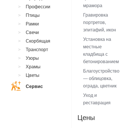
мрамора
Профессии
Гравировка
Птицы
портретов,
Рамки
эпитафий, икон
Свечи
Установка на
Скорбящая
местные
Транспорт
кладбища с
Узоры
бетонированием
Храмы
Благоустройство
Цветы
— облицовка,
ограда, цветник
Сервис
Уход и
реставрация
Цены