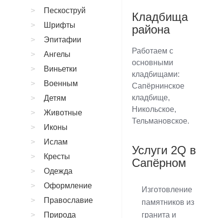
Пескоструй
Кладбища
Шрифты
района
Эпитафии
Работаем с
Ангелы
основными
Виньетки
кладбищами:
Военным
Сапёрнинское
кладбище,
Детям
Никольское,
Животные
Тельмановское.
Иконы
Ислам
Услуги 2Q в
Кресты
Сапёрном
Одежда
Оформление
Изготовление
Православие
памятников из
Природа
гранита и