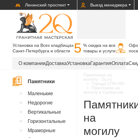
Ленинский проспект
Выезд менеджера
5
Установка на Всех кладбищах
% cкидка на все
Офо
Санкт-Петербурга и области
товары и услуги
пос
О компании
Доставка
Установка
Гарантия
Оплата
Ски
Памятники на
могилу - 2q.ru
Памятники
Города СПб+ЛО
Памятники на
могилу в Сапёрном
Маленькие
Памятник
Недорогие
Вертикальные
на
Горизонтальные
могилу
Мраморные