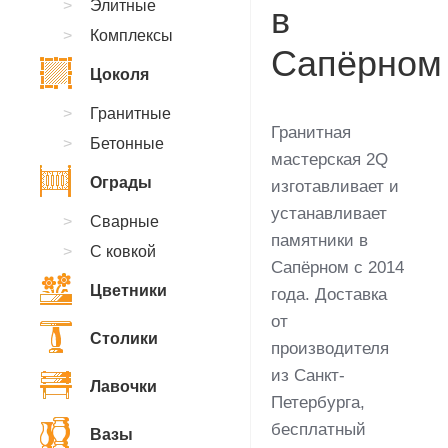
Элитные
в
Комплексы
Сапёрном
Цоколя
Гранитные
Гранитная
Бетонные
мастерская 2Q
Ограды
изготавливает и
устанавливает
Сварные
памятники в
С ковкой
Сапёрном с 2014
Цветники
года. Доставка
от
Столики
производителя
из Санкт-
Лавочки
Петербурга,
бесплатный
Вазы