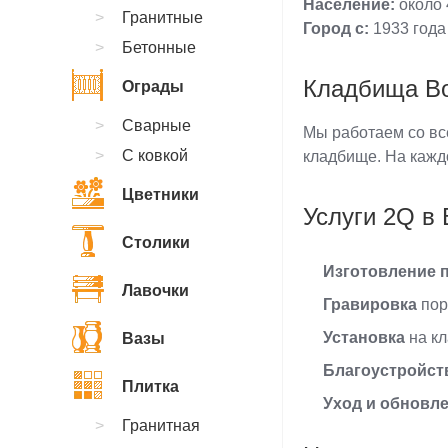
Население:
около 
Гранитные
Город с:
1933 года
Бетонные
Кладбища Во
Ограды
Сварные
Мы работаем со вс
С ковкой
кладбище. На кажд
Цветники
Услуги 2Q в
Столики
Изготовление 
Лавочки
Гравировка
пор
Установка
на кл
Вазы
Благоустройст
Плитка
Уход и обновл
Гранитная