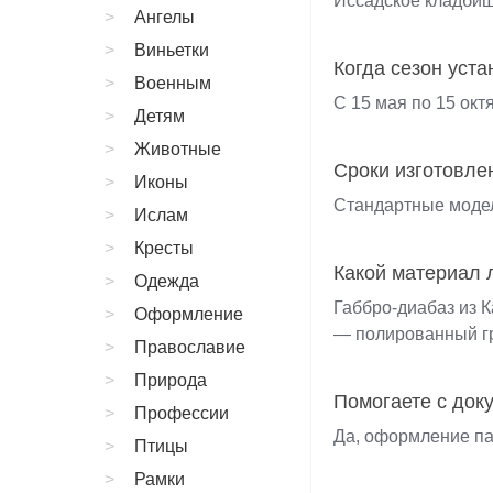
Иссадское кладбищ
Ангелы
Виньетки
Когда сезон уста
Военным
С 15 мая по 15 окт
Детям
Животные
Сроки изготовле
Иконы
Стандартные модели
Ислам
Кресты
Какой материал 
Одежда
Габбро-диабаз из 
Оформление
— полированный гр
Православие
Природа
Помогаете с док
Профессии
Да, оформление па
Птицы
Рамки