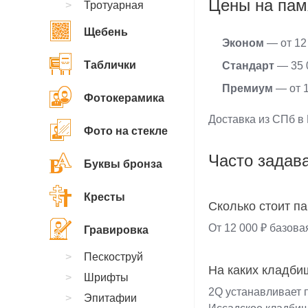
Цены на пам
Тротуарная
Щебень
Эконом
— от 12 
Таблички
Стандарт
— 35 0
Премиум
— от 1
Фотокерамика
Доставка из СПб в 
Фото на стекле
Часто задав
Буквы бронза
Кресты
Сколько стоит п
От 12 000 ₽ базова
Гравировка
Пескоструй
На каких кладби
Шрифты
2Q устанавливает 
Эпитафии