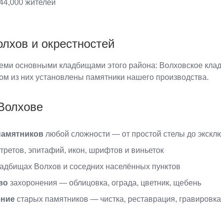
44,000 жителей
лхов и окрестностей
еми основными кладбищами этого района: Волховское кла
ом из них установлены памятники нашего производства.
 Волхове
памятников
любой сложности — от простой стелы до экскл
третов, эпитафий, икон, шрифтов и виньеток
адбищах Волхов и соседних населённых пунктов
во
захоронения — облицовка, ограда, цветник, щебень
ение
старых памятников — чистка, реставрация, гравировка