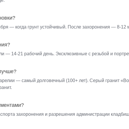
е.
новки?
ября — когда грунт устойчивый. После захоронения — 8-12 
ния?
 — 14-21 рабочий день. Эксклюзивные с резьбой и портрет
лучше?
Карелии — самый долговечный (100+ лет). Серый гранит «В
анит.
ументами?
спорта захоронения и разрешения администрации кладбища