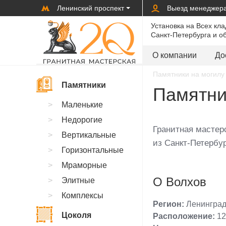
Ленинский проспект
Выезд менеджер
Установка на Всех кл
Санкт-Петербурга и о
О компании
До
Памятники на могилу 
Памятники
Памятни
Маленькие
Недорогие
Гранитная мастерс
Вертикальные
из Санкт-Петербур
Горизонтальные
Мраморные
О Волхов
Элитные
Комплексы
Регион:
Ленинград
Цоколя
Расположение:
12