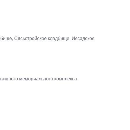
дбище, Сясьстройское кладбище, Иссадское
юзивного мемориального комплекса