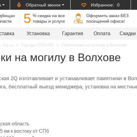
а
Обратный звонок
Избранное:
0
5
адбищах
% cкидка на все
Оформить заказ БЕЗ
бласти
товары и услуги
посещений офиса!
ставка
Установка
Гарантия
Оплата
Скидки
- 2q.ru
Города СПб+ЛО
Памятники на могилу в Волхове
ки на могилу в Волхове
кая 2Q изготавливает и устанавливает памятники в Вол
га, бесплатный выезд менеджера, установка на местные
ская область
5 км к востоку от СПб