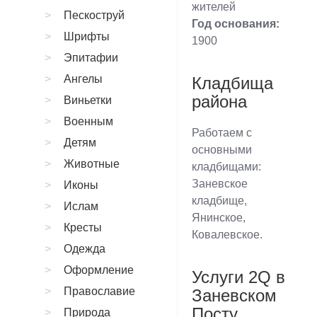
жителей
Пескоструй
Год основания:
Шрифты
1900
Эпитафии
Ангелы
Кладбища
района
Виньетки
Военным
Работаем с
Детям
основными
Животные
кладбищами:
Заневское
Иконы
кладбище,
Ислам
Янинское,
Кресты
Ковалевское.
Одежда
Оформление
Услуги 2Q в
Православие
Заневском
Посту
Природа