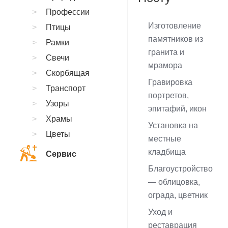
Профессии
Изготовление
Птицы
памятников из
Рамки
гранита и
Свечи
мрамора
Скорбящая
Гравировка
Транспорт
портретов,
Узоры
эпитафий, икон
Храмы
Установка на
Цветы
местные
кладбища
Сервис
Благоустройство
— облицовка,
ограда, цветник
Уход и
реставрация