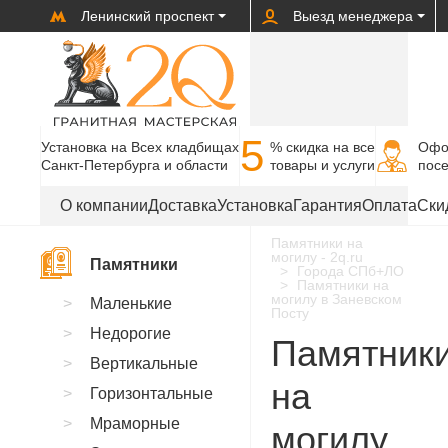
Ленинский проспект
Выезд менеджера
5
Установка на Всех кладбищах
% cкидка на все
Офо
Санкт-Петербурга и области
товары и услуги
пос
О компании
Доставка
Установка
Гарантия
Оплата
Ски
Памятники на
могилу - 2q.ru
Памятники
Города СПб+ЛО
Памятники на
могилу в Заневском
Маленькие
Посту
Недорогие
Памятник
Вертикальные
на
Горизонтальные
Мраморные
могилу