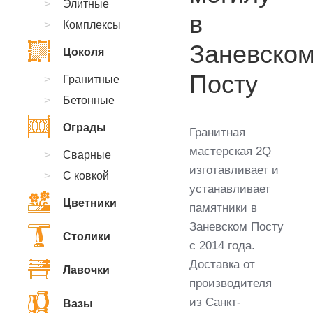
Элитные
в
Комплексы
Заневско
Цоколя
Посту
Гранитные
Бетонные
Ограды
Гранитная
мастерская 2Q
Сварные
изготавливает и
С ковкой
устанавливает
Цветники
памятники в
Заневском Посту
Столики
с 2014 года.
Доставка от
Лавочки
производителя
из Санкт-
Вазы