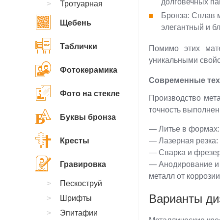
долговечных па
Тротуарная
Бронза: Сплав 
Щебень
элегантный и б
Таблички
Помимо этих мат
уникальными свой
Фотокерамика
Современные тех
Фото на стекле
Производство мета
точность выполнен
Буквы бронза
— Литье в формах:
Кресты
— Лазерная резка:
— Сварка и фрезер
Гравировка
— Анодирование и 
металл от коррози
Пескоструй
Варианты ди
Шрифты
Эпитафии