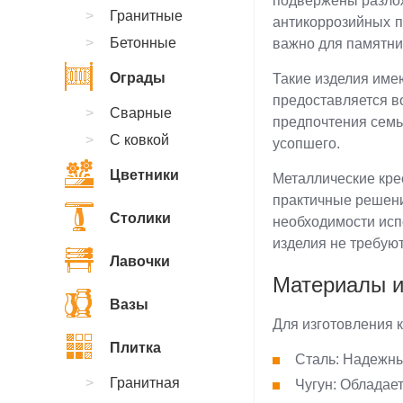
подвержены разлож
Гранитные
антикоррозийных п
Бетонные
важно для памятни
Ограды
Такие изделия име
предоставляется в
Сварные
предпочтения семь
С ковкой
усопшего.
Цветники
Металлические кре
практичные решени
Столики
необходимости исп
изделия не требую
Лавочки
Материалы и
Вазы
Для изготовления 
Плитка
Сталь: Надежны
Гранитная
Чугун: Обладае