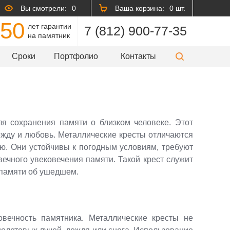
Вы смотрели:
0
Ваша корзина:
0 шт.
50
лет гарантии
7 (812) 900-77-35
на памятник
Сроки
Портфолио
Контакты
я сохранения памяти о близком человеке. Этот
ежду и любовь. Металлические кресты отличаются
ью. Они устойчивы к погодным условиям, требуют
ечного увековечения памяти. Такой крест служит
 памяти об ушедшем.
овечность памятника. Металлические кресты не