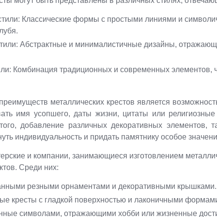
сты могут быть представлены в различных стилях, отвеча
тили: Классические формы с простыми линиями и символич
лубя.
или: Абстрактные и минималистичные дизайны, отражающи
и: Комбинация традиционных и современных элементов, ч
преимуществ металлических крестов является возможност
ать имя усопшего, даты жизни, цитаты или религиозные
того, добавление различных декоративных элементов, та
нуть индивидуальность и придать памятнику особое значени
рские и компании, занимающиеся изготовлением металлич
тов. Среди них:
канными резными орнаментами и декоративными крышками.
е кресты с гладкой поверхностью и лаконичными формам
нные символами, отражающими хобби или жизненные дост