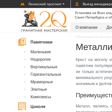
Ленинский проспект
Выезд менеджер
Установка на Всех кл
Санкт-Петербурга и о
О компании
До
Памятники на могилу 
Памятники
Металли
Маленькие
Недорогие
Крест на могилу 
памятник популяре
Вертикальные
не только эстетич
Горизонтальные
минимального уход
Мраморные
значимым и долгов
Элитные
Преимуществ
Комплексы
Металл, являясь 
Цоколя