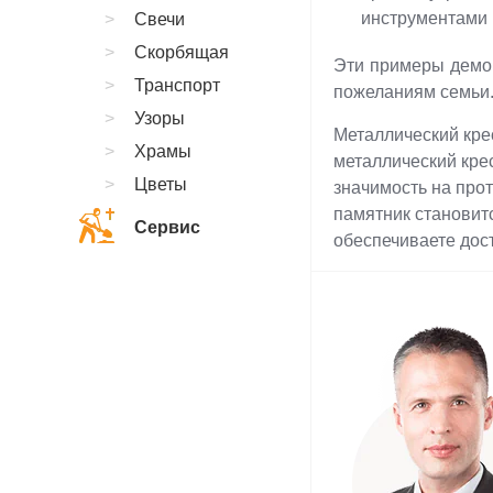
инструментами 
Свечи
Скорбящая
Эти примеры демон
Транспорт
пожеланиям семьи
Узоры
Металлический крес
Храмы
металлический кре
Цветы
значимость на про
памятник становит
Сервис
обеспечиваете дост