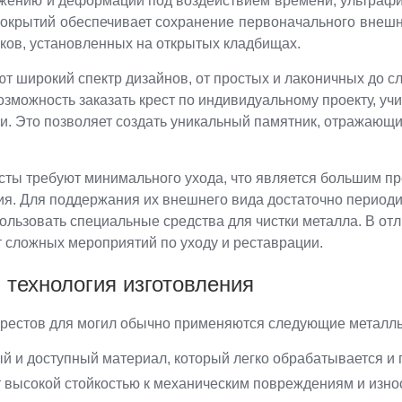
ению и деформации под воздействием времени, ультрафио
окрытий обеспечивает сохранение первоначального внешне
ков, установленных на открытых кладбищах.
ют широкий спектр дизайнов, от простых и лаконичных до 
озможность заказать крест по индивидуальному проекту, уч
и. Это позволяет создать уникальный памятник, отражающ
сты требуют минимального ухода, что является большим пр
я. Для поддержания их внешнего вида достаточно периодич
ользовать специальные средства для чистки металла. В от
т сложных мероприятий по уходу и реставрации.
 технология изготовления
крестов для могил обычно применяются следующие металл
й и доступный материал, который легко обрабатывается и
т высокой стойкостью к механическим повреждениям и износ