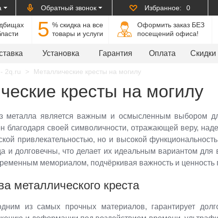
а
Обратный звонок
Избранное:
0
5
адбищах
% cкидка на все
Оформить заказ БЕЗ
бласти
товары и услуги
посещений офиса!
ставка
Установка
Гарантия
Оплата
Скидки
- 2q.ru
Металлические кресты на могилу
ческие кресты на могилу
из металла является важным и осмысленным выбором дл
н благодаря своей символичности, отражающей веру, над
еской привлекательностью, но и высокой функциональност
а и долговечны, что делает их идеальным вариантом для в
ременным мемориалом, подчёркивая важность и ценность
а металлического креста
одним из самых прочных материалов, гарантирует долг