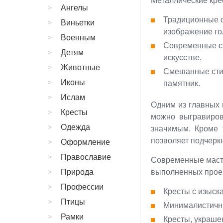
Металлические кре
Ангелы
Традиционные с
Виньетки
изображение го
Военным
Современные ст
Детям
искусстве.
Животные
Смешанные стил
Иконы
памятник.
Ислам
Одним из главных 
Кресты
можно выгравиров
Одежда
значимым. Кроме 
позволяет подчерк
Оформление
Православие
Современные масте
Природа
выполненных проек
Профессии
Кресты с изыс
Птицы
Минималистичны
Рамки
Кресты, украше