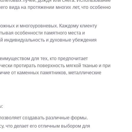
летовых лучей, дождя или снега. Использование
го вида на протяжении многих лет, что особенно
сложных и многоуровневых. Каждому клиенту
итывая особенности памятного места и
ий индивидуальность и духовные убеждения
еимуществом для тех, кто предпочитает
ески протирать поверхность мягкой тканью и при
личие от каменных памятников, металлические
ы:
 позволяет создавать различные формы.
у, что делает его отличным выбором для