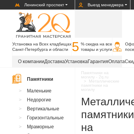
Ленинский проспект
Выезд менеджера
5
Установка на Всех кладбищах
% cкидка на все
Офо
Санкт-Петербурга и области
товары и услуги
пос
О компании
Доставка
Установка
Гарантия
Оплата
Ски
Памятники на
могилу - 2q.ru
Памятники
Металлические
памятники на
могилу
Маленькие
Металлич
Недорогие
Вертикальные
памятники
Горизонтальные
на
Мраморные