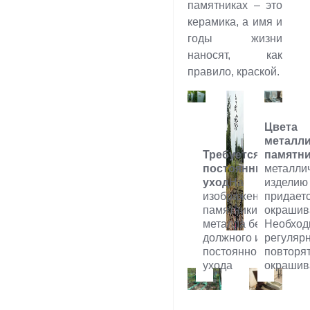
памятниках – это
керамика, а имя и
годы жизни
наносят, как
правило, краской.
Цвета
металли
Требуется
памятн
постоянный
металли
уход
На
изделию
изображении:
придает
памятники из
окрашив
металла без
Необход
должного и
регуляр
постоянного
повторя
ухода
окрашив