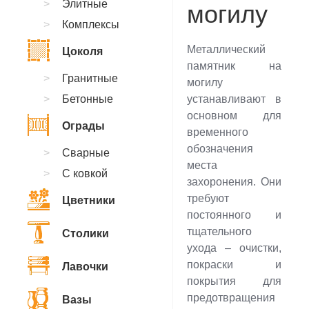
Элитные
могилу
Комплексы
Металлический
Цоколя
памятник на
Гранитные
могилу
Бетонные
устанавливают в
основном для
Ограды
временного
обозначения
Сварные
места
С ковкой
захоронения. Они
требуют
Цветники
постоянного и
тщательного
Столики
ухода – очистки,
покраски и
Лавочки
покрытия для
предотвращения
Вазы