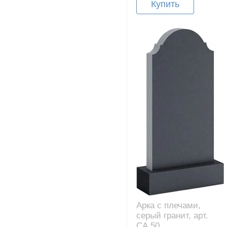
Купить
Арка с плечами,
серый гранит, арт.
CA.50