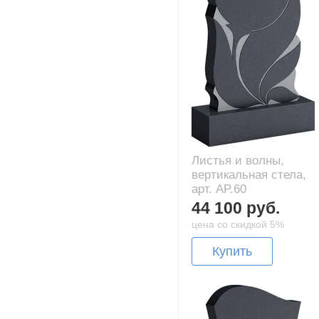
Листья и волны,
вертикальная стела,
арт. AP.60
44 100 руб.
цена со скидкой 5%
Купить