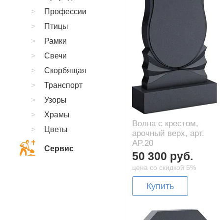
Профессии
Птицы
Рамки
Свечи
Скорбящая
Транспорт
Узоры
Храмы
Волна с крестом,
Цветы
арочный верх, арт.
AP.20
Сервис
50 300 руб.
цена со скидкой 5%
Купить