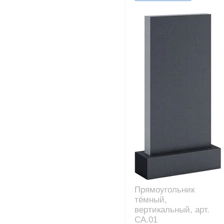
Прямоугольник
тёмный,
вертикальный, арт.
CA.01