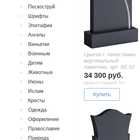
Пескоструй
Шрифты
Эпитафии
Ангелы
Виньетки
Военным
Цветок с лепестками,
вертикальный
Детям
памятник, арт. AE.62
Животные
34 300 руб.
Иконы
цена со скидкой 5%
Ислам
Купить
Кресты
Одежда
Оформление
Православие
Природа