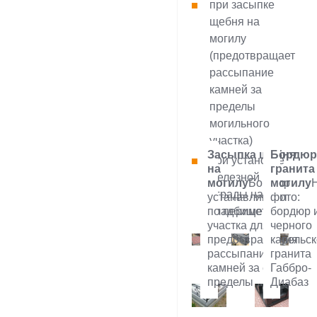
при засыпке
щебня на
могилу
(предотвращает
рассыпание
камней за
пределы
могильного
участка)
Засыпка щебня
Бордюр
при установке
на
гранита
железной
могилу
Бордюр
могилу
ограды на
устанавливают
фото:
по периметру
бордюр 
кладбище
участка для
черного
предотвращения
карельск
рассыпания
гранита
камней за его
Габбро-
пределы
Диабаз