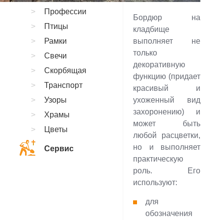
Профессии
Бордюр на
Птицы
кладбище
Рамки
выполняет не
только
Свечи
декоративную
Скорбящая
функцию (придает
Транспорт
красивый и
Узоры
ухоженный вид
захоронению) и
Храмы
может быть
Цветы
любой расцветки,
но и выполняет
Сервис
практическую
роль. Его
используют:
для
обозначения