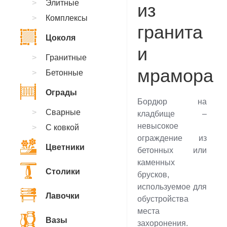
Элитные
из
Комплексы
гранита
Цоколя
и
Гранитные
мрамора
Бетонные
Ограды
Бордюр на
Сварные
кладбище –
невысокое
С ковкой
ограждение из
Цветники
бетонных или
каменных
Столики
брусков,
используемое для
Лавочки
обустройства
места
Вазы
захоронения.