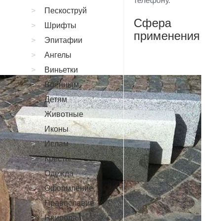
телефону.
Пескоструй
Сфера
Шрифты
применения
Эпитафии
Ангелы
Виньетки
Военным
Детям
Животные
Иконы
Ислам
Кресты
Одежда
Оформление
Православие
Природа