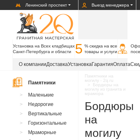
Ленинский проспект
Выезд менеджера
5
Установка на Всех кладбищах
% cкидка на все
Офо
Санкт-Петербурга и области
товары и услуги
пос
О компании
Доставка
Установка
Гарантия
Оплата
Ски
Памятники на
могилу - 2q.ru
Памятники
Бордюры на
могилу из гранита и
мрамора
Маленькие
Бордюры
Недорогие
Вертикальные
на
Горизонтальные
могилу
Мраморные