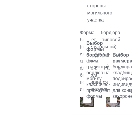
стороны
могильного
участка
Форма бордюра
бывает типовой
Выбор
(прямоугольной)
формы
или с фигурными
бордюра
На
Выбор
срезами и
фото:
размер
гранитный
бордюра
фаской. Размер
бордюр на
кладбищ
брусков
могилу
подбира
подбирается
классической
индивид
индивидуально.
прямоугольной
для конк
формы
захорон