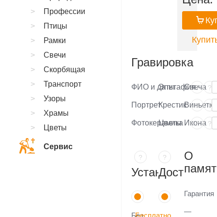
Профессии
Ку
Птицы
Купить
Рамки
Свечи
Гравировка
Скорбящая
Транспорт
ФИО и даты
Эпитафия
Свеча
?
?
Узоры
Портрет
Крестик
Виньетка
?
?
Храмы
Фотокерамика
Цветы
Икона
?
?
Цветы
Сервис
О
?
?
памят
Установка
Доставка
Гарантия
—
Без
Бесплатно