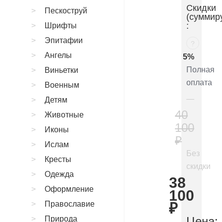
Скидки
Пескоструй
(суммир
:
Шрифты
Эпитафии
?
Ангелы
5%
Полная
Виньетки
оплата
Военным
Детям
40
Животные
100
Иконы
₽
Ислам
Без
Кресты
скидки
Одежда
38
Оформление
100
Православие
₽
Природа
Цена: