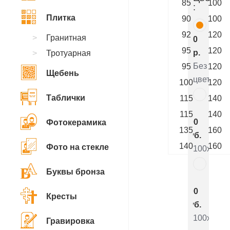
85
100
:
Плитка
90
100
92
120
Гранитная
0
95
120
р.
Тротуарная
Без
95
120
Щебень
цветника
100
120
Таблички
115
140
9
115
140
200
Фотокерамика
135
160
руб.
140
160
Фото на стекле
100x50x5
Буквы бронза
5
000
Кресты
руб.
100x50x8
Гравировка