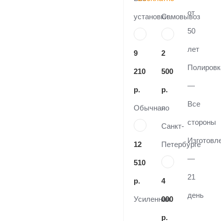
от
установки
Самовывоз
50
лет
9
2
Полировк
210
500
—
р.
р.
Все
Обычная
по
стороны
Санкт-
Изготовл
12
Петербурге
—
510
21
р.
4
день
Усиленная
000
р.