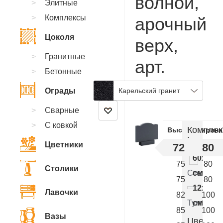
волной,
Элитные
Комплексы
арочный
Цоколя
верх,
Гранитные
арт.
Бетонные
CB.36
Ограды
Карельский гранит
Сварные
С ковкой
Комплек
Высота
Ширина
:
Цветники
72
80
60x80x
75
80
Столики
Стелла
см.
75
80
12x50x
Лавочки
82
100
Тумба
см.
85
100
Вазы
Цветник