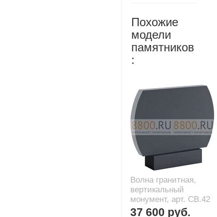
Похожие
модели
памятников
:
Волна гранитная,
вертикальный
монумент, арт. CB.42
37 600 руб.