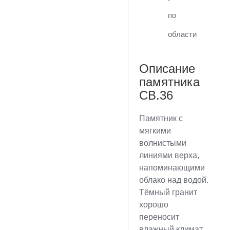
по
области
Описание
памятника
CB.36
Памятник с
мягкими
волнистыми
линиями верха,
напоминающими
облако над водой.
Тёмный гранит
хорошо
переносит
влажный климат