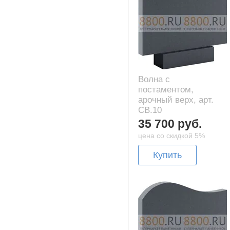
Волна с
постаментом,
арочный верх, арт.
CB.10
35 700 руб.
цена со скидкой 5%
Купить