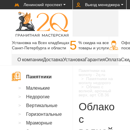
Ленинский проспект
Выезд менеджера
5
Установка на Всех кладбищах
% cкидка на все
Офо
Санкт-Петербурга и области
товары и услуги
пос
О компании
Доставка
Установка
Гарантия
Оплата
Ски
Памятники на
могилу - 2q.ru
Памятники
Памятники на
могилу недорого
Облако с
Маленькие
волной, арочный
верх, арт. CB.36
Недорогие
Облако
Вертикальные
Горизонтальные
с
Мраморные