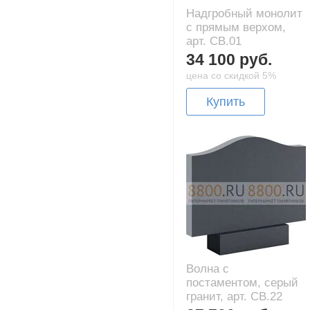
Надгробный монолит
с прямым верхом,
арт. CB.01
34 100 руб.
цена со скидкой 5%
Купить
Волна с
постаментом, серый
гранит, арт. CB.22