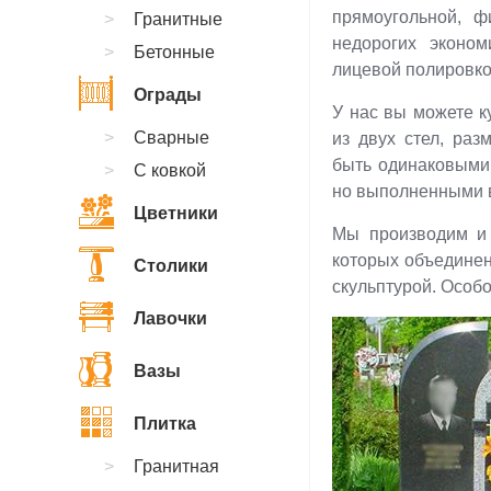
прямоугольной, ф
Гранитные
недорогих эконо
Бетонные
лицевой полировко
Ограды
У нас вы можете к
Сварные
из двух стел, ра
быть одинаковыми,
С ковкой
но выполненными в
Цветники
Мы производим и 
которых объединен
Столики
скульптурой. Особо
Лавочки
Вазы
Плитка
Гранитная