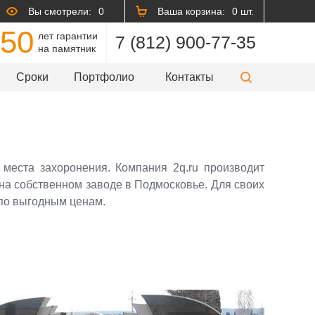
Вы смотрели:
0
Ваша корзина:
0 шт.
50
лет гарантии
7 (812) 900-77-35
на памятник
Сроки
Портфолио
Контакты
места захоронения. Компания 2q.ru производит
на собственном заводе в Подмосковье. Для своих
по выгодным ценам.