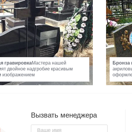
я гравировка
Мастера нашей
Бронза 
ят двойное надгробие красивым
акрилов
м изображением
оформле
Вызвать менеджера