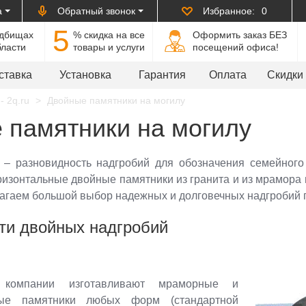
а
Обратный звонок
Избранное:
0
5
адбищах
% cкидка на все
Оформить заказ БЕЗ
бласти
товары и услуги
посещений офиса!
ставка
Установка
Гарантия
Оплата
Скидки
- 2q.ru
Двойные памятники на могилу
 памятники на могилу
 – разновидность надгробий для обозначения семейного 
ризонтальные двойные памятники из гранита и из мрамора 
агаем большой выбор надежных и долговечных надгробий 
ти двойных надгробий
компании изготавливают мраморные и
ные памятники любых форм (стандартной