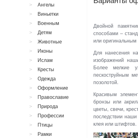
Варианты о
Ангелы
Виньетки
Военным
Двойной памятни
Детям
способами – станд
или оригинальным 
Животные
Иконы
Для нанесения н
Ислам
изображений наши
Более мелкие у
Кресты
пескоструйным ме
Одежда
позолотой.
Оформление
Красивым элемен
Православие
бронзы или акрил
Природа
цветы, свечи, крес
Профессии
последствии наши
клея или штифтов.
Птицы
Рамки