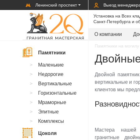
Ленинский проспект
Выезд менеджер
Установка на Всех кл
Санкт-Петербурга и о
О компании
До
Памятники на могилу 
Памятники
Двойные
Маленькие
Недорогие
Двойной памятник
вертикальные и го
Вертикальные
клиентов мы предл
Горизонтальные
Мраморные
Разновиднос
Элитные
Комплексы
Мастера нашей 
Цоколя
гранитные двой