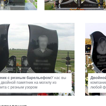
ник с резным барельефом
У нас вы
Двойной
 двойной памятник на могилу из
компании
нита с резным узором
любой ф