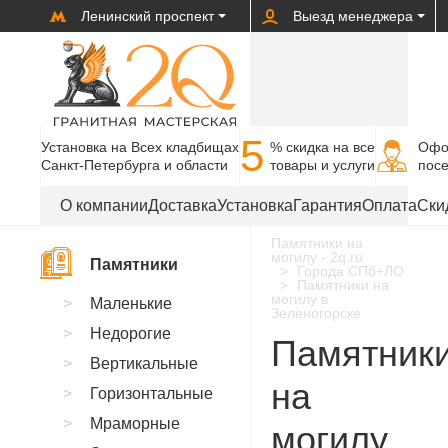
Ленинский проспект
Выезд менеджера
5
Установка на Всех кладбищах
% cкидка на все
Офо
Санкт-Петербурга и области
товары и услуги
пос
О компании
Доставка
Установка
Гарантия
Оплата
Ски
Памятники на
могилу - 2q.ru
Памятники
Города СПб+ЛО
Памятники на
могилу в
Маленькие
Зеленогорске
Недорогие
Памятник
Вертикальные
на
Горизонтальные
Мраморные
могилу