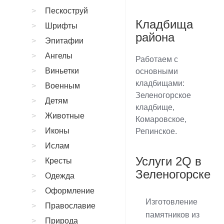
Пескоструй
Кладбища
Шрифты
района
Эпитафии
Ангелы
Работаем с
Виньетки
основными
кладбищами:
Военным
Зеленогорское
Детям
кладбище,
Животные
Комаровское,
Иконы
Репинское.
Ислам
Услуги 2Q в
Кресты
Зеленогорске
Одежда
Оформление
Изготовление
Православие
памятников из
Природа