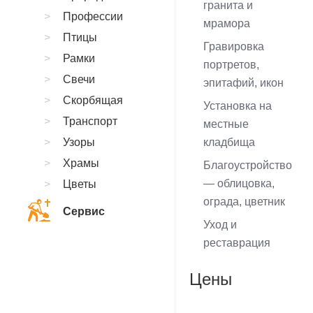
гранита и
Профессии
мрамора
Птицы
Гравировка
Рамки
портретов,
Свечи
эпитафий, икон
Скорбящая
Установка на
Транспорт
местные
Узоры
кладбища
Храмы
Благоустройство
— облицовка,
Цветы
ограда, цветник
Сервис
Уход и
реставрация
Цены