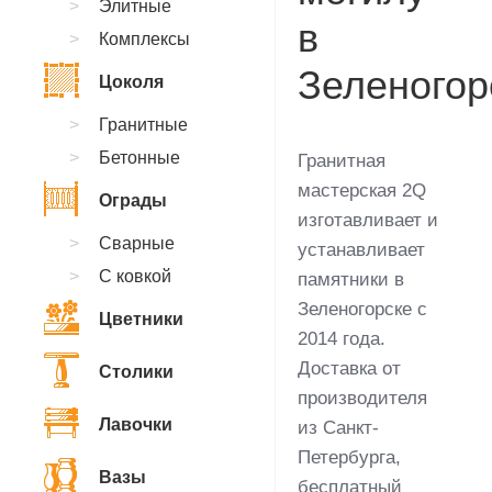
Элитные
в
Комплексы
Зеленогор
Цоколя
Гранитные
Бетонные
Гранитная
мастерская 2Q
Ограды
изготавливает и
Сварные
устанавливает
С ковкой
памятники в
Зеленогорске с
Цветники
2014 года.
Доставка от
Столики
производителя
Лавочки
из Санкт-
Петербурга,
Вазы
бесплатный