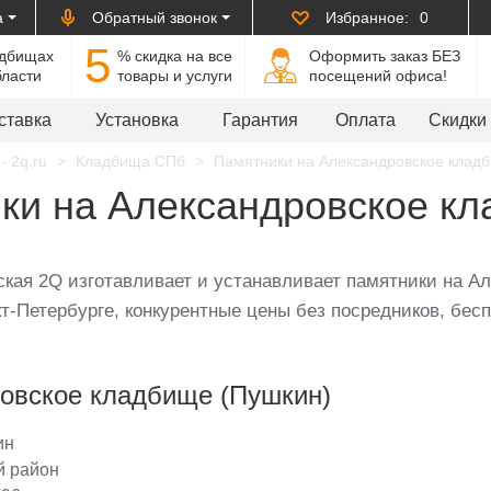
а
Обратный звонок
Избранное:
0
5
адбищах
% cкидка на все
Оформить заказ БЕЗ
бласти
товары и услуги
посещений офиса!
ставка
Установка
Гарантия
Оплата
Скидки
- 2q.ru
Кладбища СПб
Памятники на Александровское клад
ки на Александровское кл
ская 2Q изготавливает и устанавливает памятники на Ал
т-Петербурге, конкурентные цены без посредников, бесп
овское кладбище (Пушкин)
ин
 район