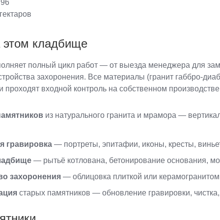
96
гектаров
а этом кладбище
олняет полный цикл работ — от выезда менеджера для зам
устройства захоронения. Все материалы (гранит габбро-диа
 проходят входной контроль на собственном производстве
памятников
из натурального гранита и мрамора — вертика
я гравировка
— портреты, эпитафии, иконы, кресты, винье
кладбище
— рытьё котлована, бетонирование основания, м
во захоронения
— облицовка плиткой или керамогранитом,
ация
старых памятников — обновление гравировки, чистка
ятники