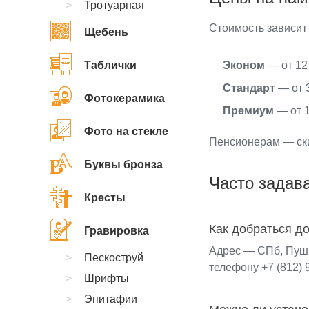
Тротуарная
Стоимость зависит
Щебень
Таблички
Эконом
— от 12 
Стандарт
— от 3
Фотокерамика
Премиум
— от 1
Фото на стекле
Пенсионерам — ски
Буквы бронза
Часто задав
Кресты
Как добраться д
Гравировка
Адрес — СПб, Пушк
Пескоструй
телефону +7 (812) 
Шрифты
Эпитафии