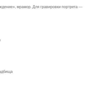
ждение», мрамор. Для гравировки портрета —
в
ладбища