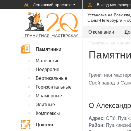
Ленинский проспект
Выезд менеджер
Установка на Всех кл
Санкт-Петербурга и о
О компании
До
Памятники на могилу 
Памятники
Памятни
Маленькие
Недорогие
Гранитная мастер
Вертикальные
Свой завод в Санк
Горизонтальные
Мраморные
О Александр
Элитные
Комплексы
Адрес:
СПб, Пушк
Цоколя
Район:
Пушкинский