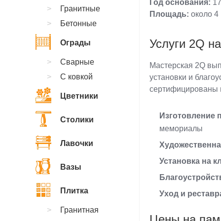
Год основания:
17
Гранитные
Площадь:
около 4 
Бетонные
Услуги 2Q н
Ограды
Сварные
Мастерская 2Q вып
С ковкой
установки и благо
сертифицированы и
Цветники
Изготовление 
Столики
мемориалы
Лавочки
Художественна
Установка на 
Вазы
Благоустройст
Плитка
Уход и реставр
Гранитная
Цены на пам