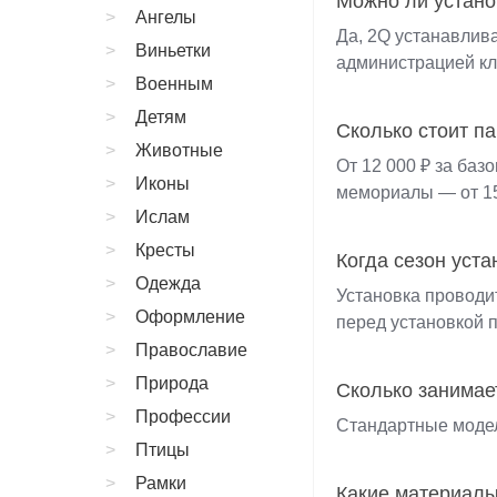
Можно ли устано
Ангелы
Да, 2Q устанавлив
Виньетки
администрацией кл
Военным
Детям
Сколько стоит п
Животные
От 12 000 ₽ за баз
Иконы
мемориалы — от 15
Ислам
Кресты
Когда сезон уста
Одежда
Установка проводит
Оформление
перед установкой 
Православие
Природа
Сколько занимае
Профессии
Стандартные модел
Птицы
Рамки
Какие материалы