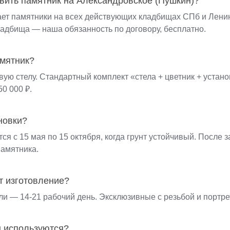
вить памятник на Александровское (Пушкин)?
ает памятники на всех действующих кладбищах СПб и Ленин
адбища — наша обязанность по договору, бесплатно.
амятник?
овую стелу. Стандартный комплект «стела + цветник + устан
0 000 ₽.
новки?
ся с 15 мая по 15 октября, когда грунт устойчивый. После
памятника.
т изготовление?
и — 14-21 рабочий день. Эксклюзивные с резьбой и портрет
 используются?