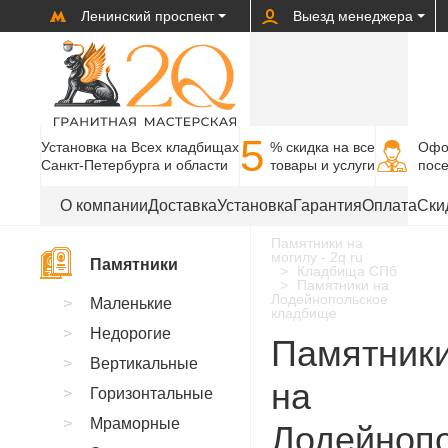
Ленинский проспект
Выезд менеджера
5
Установка на Всех кладбищах
% cкидка на все
Офо
Санкт-Петербурга и области
товары и услуги
пос
О компании
Доставка
Установка
Гарантия
Оплата
Ски
Памятники на
могилу - 2q.ru
Памятники
Кладбища СПб
Памятники на
Лодейнопольское
Маленькие
кладбище
Недорогие
Памятник
Вертикальные
на
Горизонтальные
Мраморные
Лодейноп