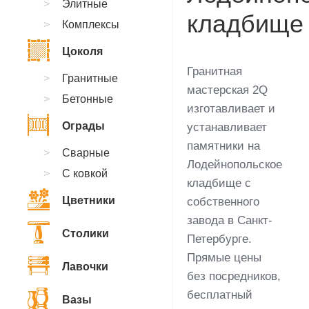
Элитные
кладбище
Комплексы
Цоколя
Гранитная
Гранитные
мастерская 2Q
Бетонные
изготавливает и
Ограды
устанавливает
памятники на
Сварные
Лодейнопольское
С ковкой
кладбище с
Цветники
собственного
завода в Санкт-
Столики
Петербурге.
Прямые цены
Лавочки
без посредников,
бесплатный
Вазы