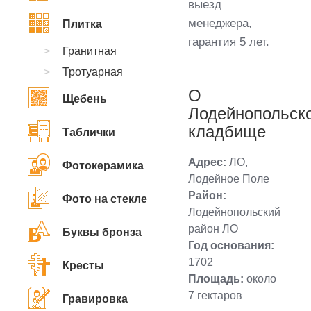
выезд
менеджера,
Плитка
гарантия 5 лет.
Гранитная
Тротуарная
О
Щебень
Лодейнопольск
кладбище
Таблички
Адрес:
ЛО,
Фотокерамика
Лодейное Поле
Район:
Фото на стекле
Лодейнопольский
район ЛО
Буквы бронза
Год основания:
1702
Кресты
Площадь:
около
7 гектаров
Гравировка