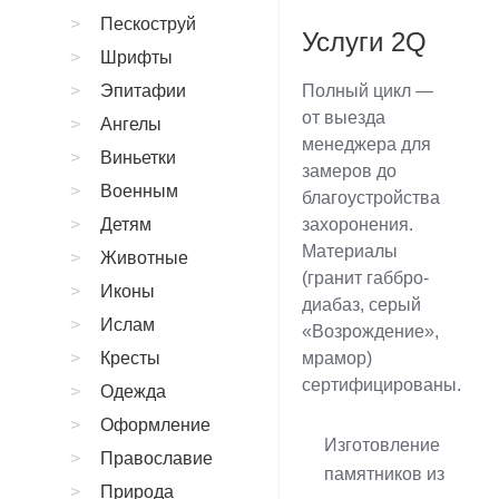
Пескоструй
Услуги 2Q
Шрифты
Эпитафии
Полный цикл —
от выезда
Ангелы
менеджера для
Виньетки
замеров до
Военным
благоустройства
Детям
захоронения.
Материалы
Животные
(гранит габбро-
Иконы
диабаз, серый
Ислам
«Возрождение»,
Кресты
мрамор)
сертифицированы.
Одежда
Оформление
Изготовление
Православие
памятников из
Природа