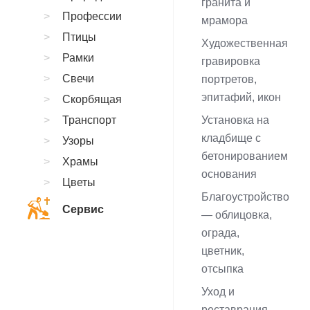
гранита и
Профессии
мрамора
Птицы
Художественная
Рамки
гравировка
Свечи
портретов,
эпитафий, икон
Скорбящая
Транспорт
Установка на
кладбище с
Узоры
бетонированием
Храмы
основания
Цветы
Благоустройство
Сервис
— облицовка,
ограда,
цветник,
отсыпка
Уход и
реставрация