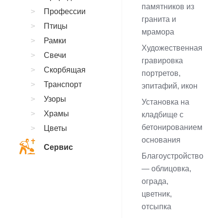
памятников из
Профессии
гранита и
Птицы
мрамора
Рамки
Художественная
Свечи
гравировка
Скорбящая
портретов,
Транспорт
эпитафий, икон
Узоры
Установка на
Храмы
кладбище с
бетонированием
Цветы
основания
Сервис
Благоустройство
— облицовка,
ограда,
цветник,
отсыпка