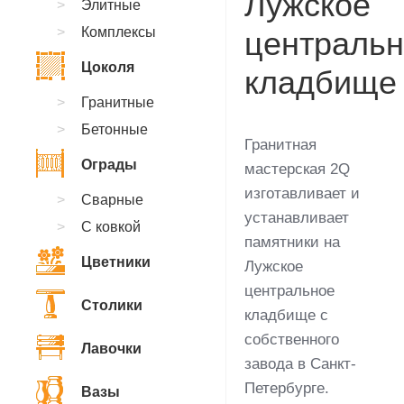
Лужское
Элитные
Комплексы
централь
Цоколя
кладбище
Гранитные
Бетонные
Гранитная
Ограды
мастерская 2Q
изготавливает и
Сварные
устанавливает
С ковкой
памятники на
Цветники
Лужское
центральное
Столики
кладбище с
собственного
Лавочки
завода в Санкт-
Петербурге.
Вазы