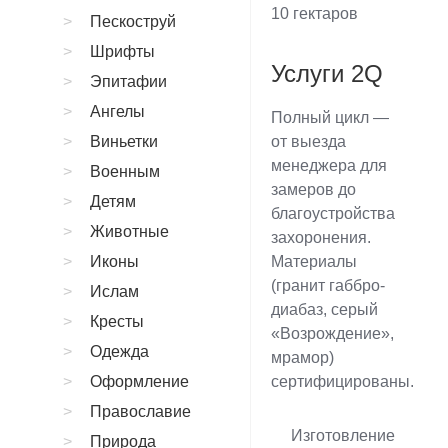
10 гектаров
Пескоструй
Шрифты
Услуги 2Q
Эпитафии
Ангелы
Полный цикл —
Виньетки
от выезда
менеджера для
Военным
замеров до
Детям
благоустройства
Животные
захоронения.
Иконы
Материалы
(гранит габбро-
Ислам
диабаз, серый
Кресты
«Возрождение»,
Одежда
мрамор)
Оформление
сертифицированы.
Православие
Изготовление
Природа