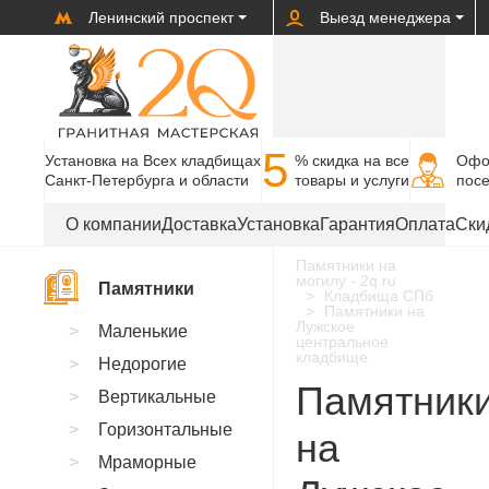
Ленинский проспект
Выезд менеджера
5
Установка на Всех кладбищах
% cкидка на все
Офо
Санкт-Петербурга и области
товары и услуги
пос
О компании
Доставка
Установка
Гарантия
Оплата
Ски
Памятники на
могилу - 2q.ru
Памятники
Кладбища СПб
Памятники на
Лужское
Маленькие
центральное
кладбище
Недорогие
Памятник
Вертикальные
Горизонтальные
на
Мраморные