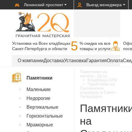
Ленинский проспект
Выезд менеджера
5
Установка на Всех кладбищах
% cкидка на все
Офо
Санкт-Петербурга и области
товары и услуги
пос
О компании
Доставка
Установка
Гарантия
Оплата
Ски
Памятники на
могилу - 2q.ru
Памятники
Кладбища СПб
Памятники на
Смоленское
Маленькие
кладбище в Санкт-
Петербурге
Недорогие
Памятник
Вертикальные
Горизонтальные
на
Мраморные