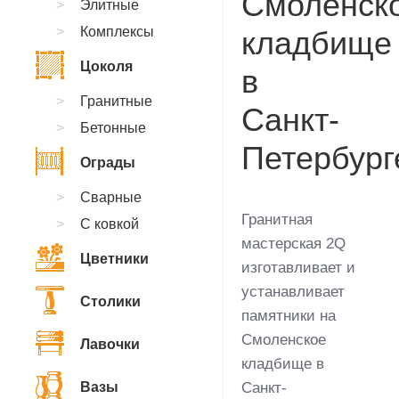
Смоленск
Элитные
Комплексы
кладбище
Цоколя
в
Гранитные
Санкт-
Бетонные
Петербург
Ограды
Сварные
Гранитная
С ковкой
мастерская 2Q
Цветники
изготавливает и
устанавливает
Столики
памятники на
Смоленское
Лавочки
кладбище в
Вазы
Санкт-