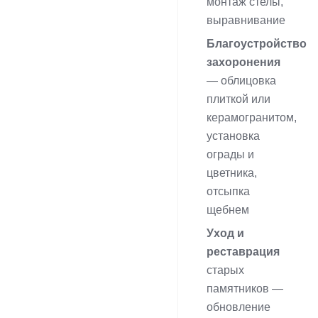
монтаж стелы,
выравнивание
Благоустройство
захоронения
— облицовка
плиткой или
керамогранитом,
установка
ограды и
цветника,
отсыпка
щебнем
Уход и
реставрация
старых
памятников —
обновление