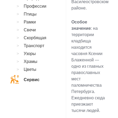
Василеостровском
Профессии
районе.
Птицы
Рамки
Особое
значение
: на
Свечи
территории
Скорбящая
кладбища
Транспорт
находится
Узоры
часовня Ксении
Блаженной —
Храмы
одно из главных
Цветы
православных
мест
Сервис
паломничества
Петербурга.
Ежедневно сюда
приезжают
тысячи людей.