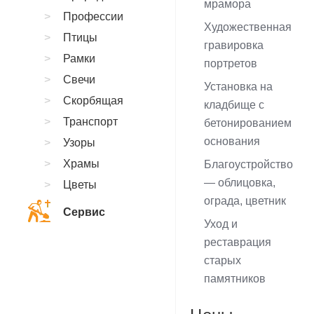
мрамора
Профессии
Художественная
Птицы
гравировка
Рамки
портретов
Свечи
Установка на
Скорбящая
кладбище с
Транспорт
бетонированием
основания
Узоры
Храмы
Благоустройство
— облицовка,
Цветы
ограда, цветник
Сервис
Уход и
реставрация
старых
памятников