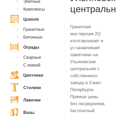
Элитные
централь
Комплексы
Цоколя
Гранитная
Гранитные
мастерская 2Q
Бетонные
изготавливает и
Ограды
устанавливает
памятники на
Сварные
Ульяновское
С ковкой
центральное с
Цветники
собственного
завода в Санкт-
Столики
Петербурге.
Прямые цены
Лавочки
без посредников,
бесплатный
Вазы