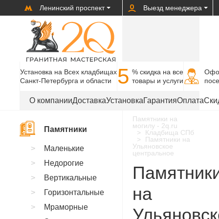
Ленинский проспект
Выезд менеджера
5
Установка на Всех кладбищах
% cкидка на все
Офо
Санкт-Петербурга и области
товары и услуги
пос
О компании
Доставка
Установка
Гарантия
Оплата
Ски
Памятники на
могилу - 2q.ru
Памятники
Кладбища СПб
Памятники на
Ульяновское
Маленькие
центральное
Недорогие
Памятник
Вертикальные
на
Горизонтальные
Мраморные
Ульяновск