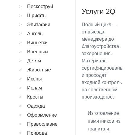
Пескоструй
Услуги 2Q
Шрифты
Эпитафии
Полный цикл —
от выезда
Ангелы
менеджера до
Виньетки
благоустройства
Военным
захоронения.
Детям
Материалы
сертифицированы
Животные
и проходят
Иконы
входной контроль
Ислам
на собственном
Кресты
производстве.
Одежда
Изготовление
Оформление
памятников из
Православие
гранита и
Природа