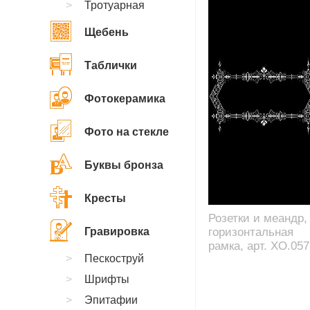
Тротуарная
Щебень
Таблички
Фотокерамика
Фото на стекле
Буквы бронза
Кресты
Розетки и меандр,
Гравировка
горизонтальная
рамка, арт. XO.057
Пескоструй
Шрифты
Эпитафии