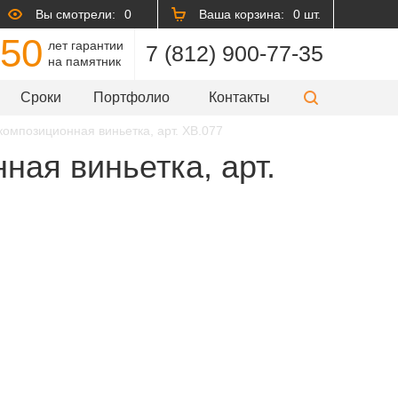
Вы смотрели:
0
Ваша корзина:
0 шт.
50
лет гарантии
7 (812) 900-77-35
на памятник
Сроки
Портфолио
Контакты
композиционная виньетка, арт. XB.077
ная виньетка, арт.