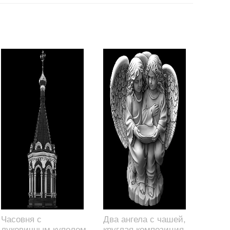
Часовня с
Два ангела с чашей,
луковичным куполом,
круглая композиция,