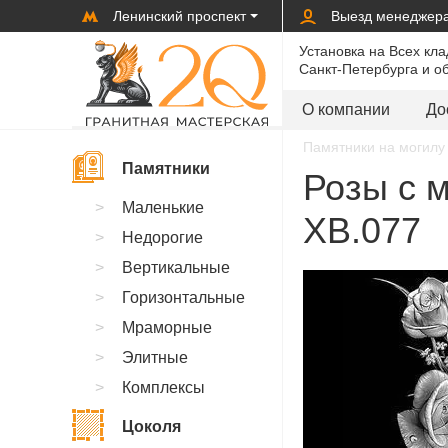
Ленинский проспект
Выезд менеджер
Установка на Всех кл
Санкт-Петербурга и о
О компании
До
Памятники на могилу 
Памятники
Розы с м
Маленькие
XB.077
Недорогие
Вертикальные
Горизонтальные
Мраморные
Элитные
Комплексы
Цоколя