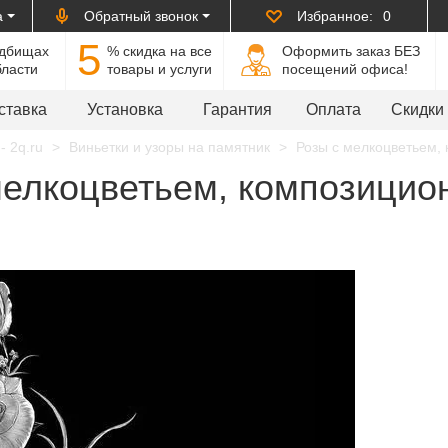
а
Обратный звонок
Избранное:
0
5
адбищах
% cкидка на все
Оформить заказ БЕЗ
бласти
товары и услуги
посещений офиса!
ставка
Установка
Гарантия
Оплата
Скидки
- 2q.ru
Виньетки и узоры на памятник
Розы с мелкоцветьем, 
елкоцветьем, композицион