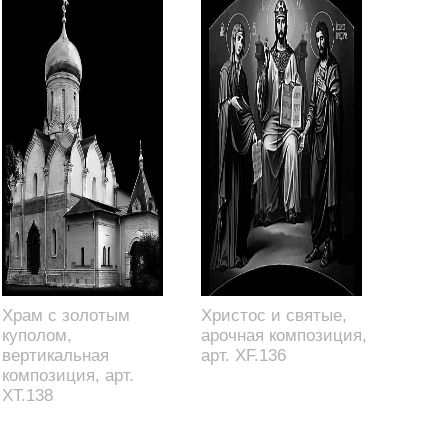
Храм с золотым
Христос и святые,
куполом,
арочная композиция,
вертикальная
арт. XF.136
композиция, арт.
XT.138