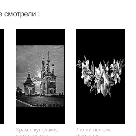
 смотрели :
Храм с куполами,
Лилии венком,
вертикальная
фризовая