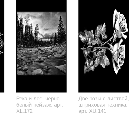
Река и лес, чёрно-
Две розы с листвой,
белый пейзаж, арт.
штриховая техника,
XL.172
арт. XU.141