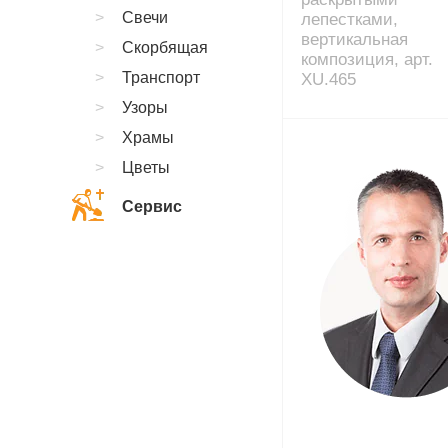
Свечи
лепестками,
вертикальная
Скорбящая
композиция, арт.
Транспорт
XU.465
Узоры
Храмы
Цветы
Сервис