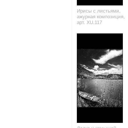
Ирисы с листьями,
ажурная композиция,
арт. XU.117