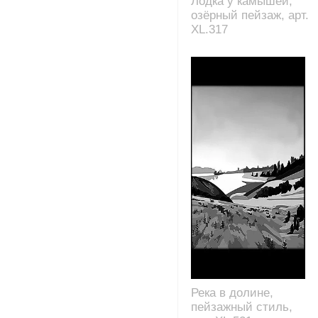
Лодка у камышей,
озёрный пейзаж, арт.
XL.317
Река в долине,
пейзажный стиль,