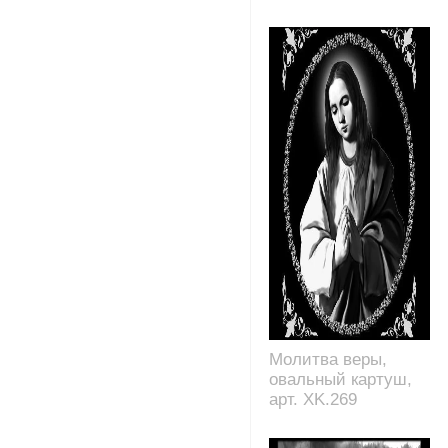
Молитва веры,
овальный картуш,
арт. XK.269