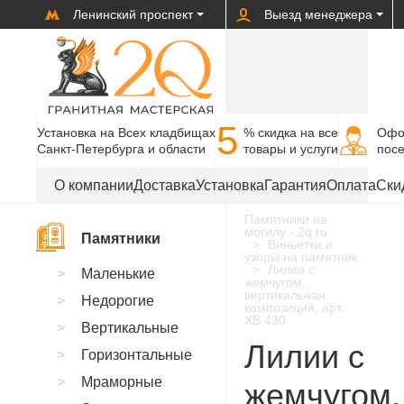
Ленинский проспект
Выезд менеджера
5
Установка на Всех кладбищах
% cкидка на все
Офо
Санкт-Петербурга и области
товары и услуги
пос
О компании
Доставка
Установка
Гарантия
Оплата
Ски
Памятники на
могилу - 2q.ru
Памятники
Виньетки и
узоры на памятник
Лилии с
Маленькие
жемчугом,
вертикальная
Недорогие
композиция, арт.
XB.430
Вертикальные
Лилии с
Горизонтальные
Мраморные
жемчугом,