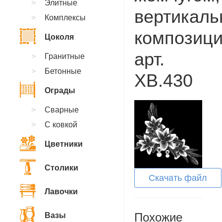
Элитные
вертикаль
Комплексы
композици
Цоколя
арт.
Гранитные
Бетонные
XB.430
Ограды
Сварные
С ковкой
Цветники
Столики
Скачать файл
Лавочки
Похожие
Вазы