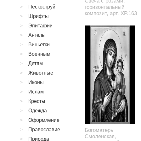
Свеча с розами,
Пескоструй
горизонтальный
композит, арт. XP.163
Шрифты
Эпитафии
Ангелы
Виньетки
Военным
Детям
Животные
Иконы
Ислам
Кресты
Одежда
Оформление
Православие
Богоматерь
Смоленская,
Природа