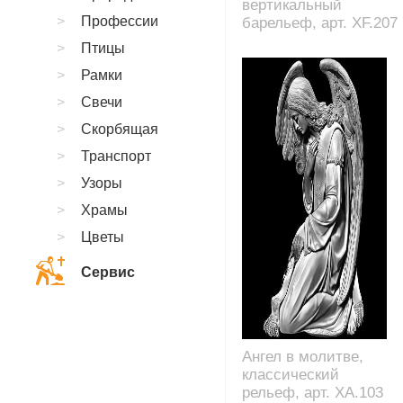
вертикальный
Профессии
барельеф, арт. XF.207
Птицы
Рамки
Свечи
Скорбящая
Транспорт
Узоры
Храмы
Цветы
Сервис
Ангел в молитве,
классический
рельеф, арт. XA.103