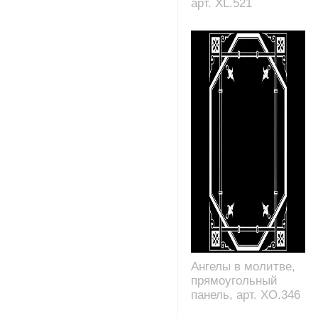
арт. XL.521
Ангелы в молитве,
прямоугольный
панель, арт. XO.346