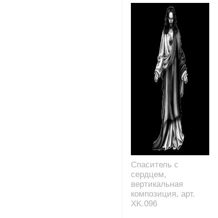
Спаситель с
сердцем,
вертикальная
композиция, арт.
XK.096