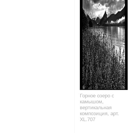
Горное озеро с
камышом,
вертикальная
композиция, арт.
XL.707