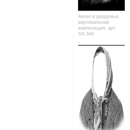
Ангел в раздумье,
вертикальная
композиция, арт.
XA.344