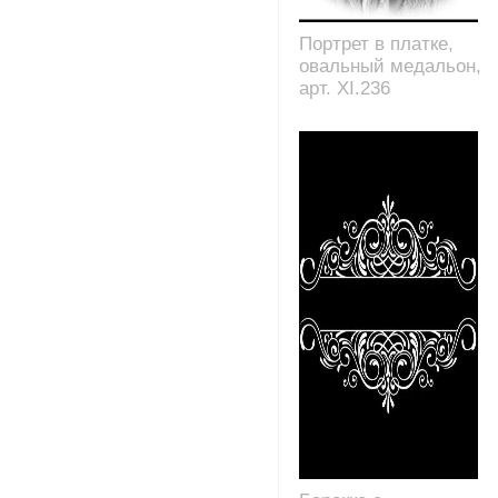
Портрет в платке,
овальный медальон,
арт. XI.236