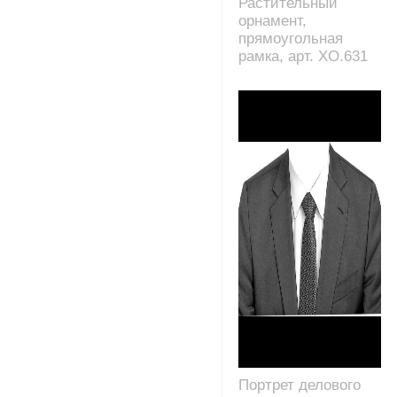
Растительный
орнамент,
прямоугольная
рамка, арт. XO.631
Портрет делового