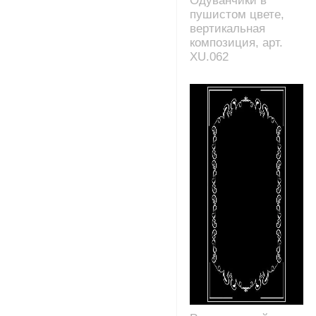
Одуванчики в
пушистом цвете,
вертикальная
композиция, арт.
XU.062