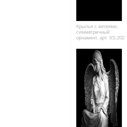
Крылья с ветвями,
симметричный
орнамент, арт. XS.202