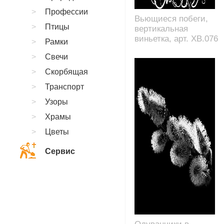
Профессии
Вьющиеся побеги,
Птицы
вертикальная
виньетка, арт. XB.076
Рамки
Свечи
Скорбящая
Транспорт
Узоры
Храмы
Цветы
Сервис