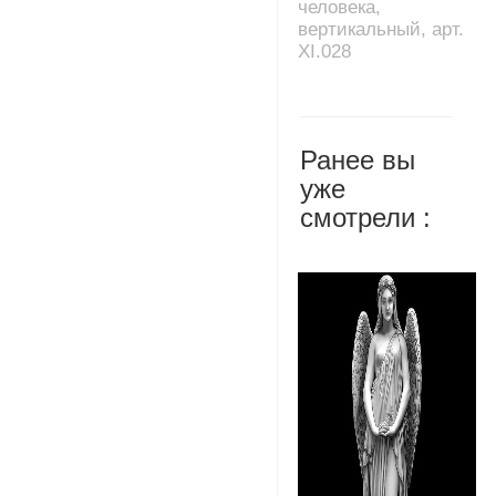
человека,
вертикальный, арт.
XI.028
Ранее вы
уже
смотрели :