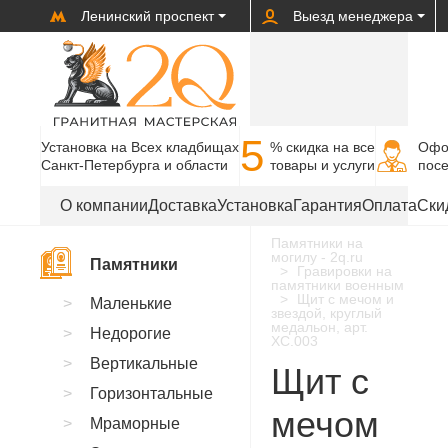
Ленинский проспект
Выезд менеджера
5
Установка на Всех кладбищах
% cкидка на все
Офо
Санкт-Петербурга и области
товары и услуги
пос
О компании
Доставка
Установка
Гарантия
Оплата
Ски
Памятники на
могилу - 2q.ru
Памятники
Гравировки на
памятники военным
Щит с мечом и
Маленькие
звездой, круглый
медальон, арт.
Недорогие
XC.003
Вертикальные
Щит с
Горизонтальные
мечом
Мраморные