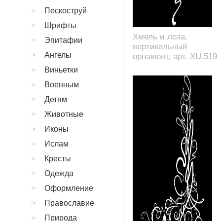
Пескоструй
Шрифты
Хмель и лоза,
Эпитафии
вертикальный
Ангелы
орнамент, арт. XU.519
Виньетки
Военным
Детям
Животные
Иконы
Ислам
Кресты
Одежда
Оформление
Православие
Природа