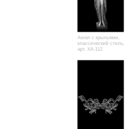
Ангел с крыльями,
классический стиль,
арт. XA.112