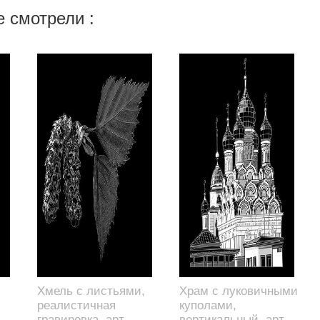
 смотрели :
Хмель с листьями,
Храм с луковичными
реалистичная
куполами,
гравировка, арт.
вертикальный, арт.