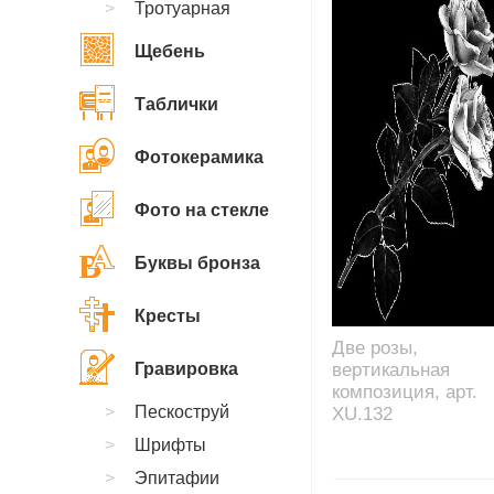
Тротуарная
Щебень
Таблички
Фотокерамика
Фото на стекле
Буквы бронза
Кресты
Две розы,
Гравировка
вертикальная
композиция, арт.
Пескоструй
XU.132
Шрифты
Эпитафии