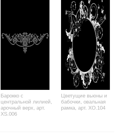
Барокко с
Цветущие вьюны и
центральной лилией,
бабочки, овальная
арочный верх, арт.
рамка, арт. XO.104
XS.006