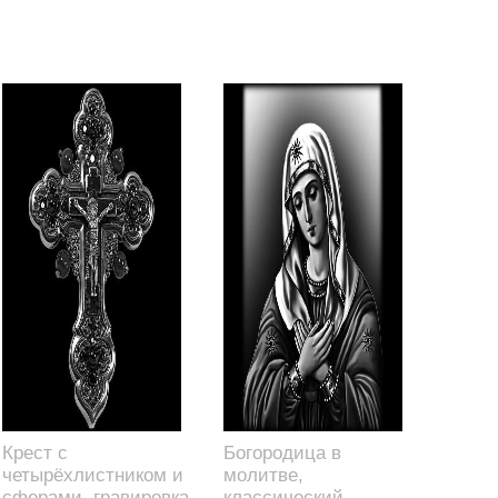
Крест с
Богородица в
четырёхлистником и
молитве,
сферами, гравировка,
классический