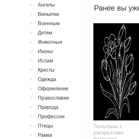
Ангелы
Ранее вы уже
Виньетки
Военным
Детям
Животные
Иконы
Ислам
Кресты
Одежда
Оформление
Православие
Природа
Профессии
Птицы
Тюльпаны с
раскрытыми
Рамки
бутонами,