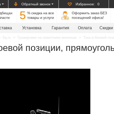
а
Обратный звонок
Избранное:
0
5
адбищах
% cкидка на все
Оформить заказ БЕЗ
бласти
товары и услуги
посещений офиса!
ставка
Установка
Гарантия
Оплата
Скидки
- 2q.ru
Гравировки на памятники военным
Танк в боевой поз
оевой позиции, прямоуголь