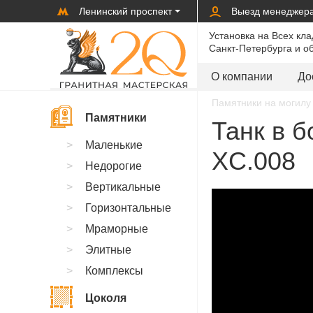
Ленинский проспект
Выезд менеджер
Установка на Всех кл
Санкт-Петербурга и о
О компании
До
Памятники на могилу 
Памятники
Танк в б
Маленькие
XC.008
Недорогие
Вертикальные
Горизонтальные
Мраморные
Элитные
Комплексы
Цоколя