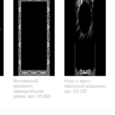
Витиеватый
Розы и крест,
орнамент,
овальный медальон,
прямоугольная
арт. XJ.125
рамка, арт. XO.603