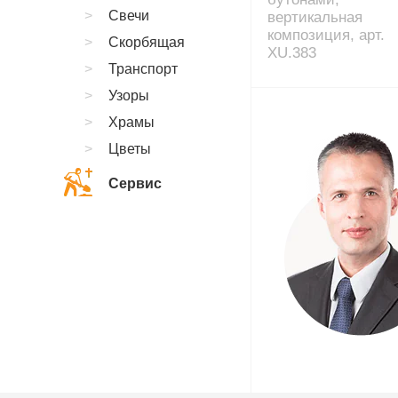
Свечи
вертикальная
композиция, арт.
Скорбящая
XU.383
Транспорт
Узоры
Храмы
Цветы
Сервис