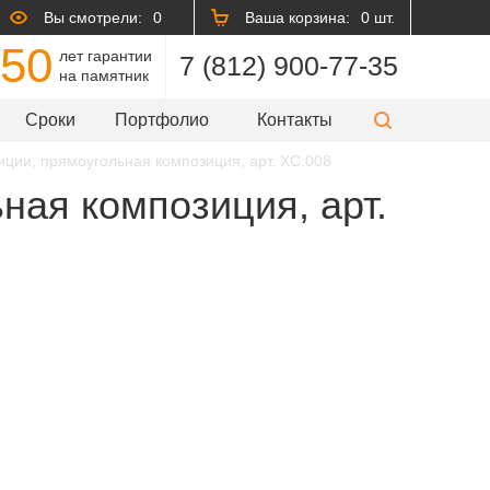
Вы смотрели:
0
Ваша корзина:
0 шт.
50
лет гарантии
7 (812) 900-77-35
на памятник
Сроки
Портфолио
Контакты
иции, прямоугольная композиция, арт. XC.008
ная композиция, арт.