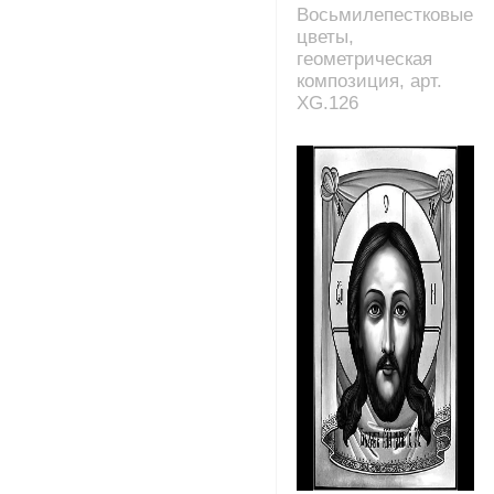
Восьмилепестковые
цветы,
геометрическая
композиция, арт.
XG.126