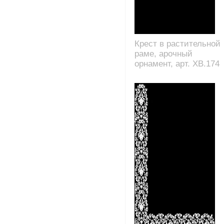
Крест в растительной
раме, арочный
орнамент, арт. XB.174