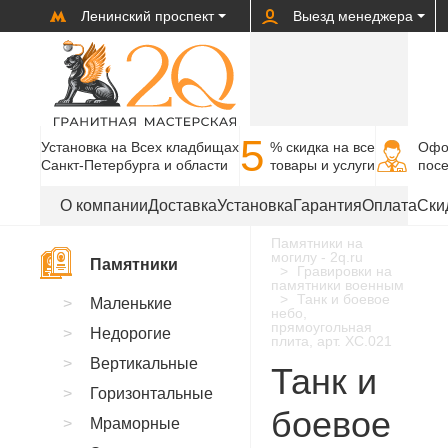
Ленинский проспект
Выезд менеджера
5
Установка на Всех кладбищах
% cкидка на все
Офо
Санкт-Петербурга и области
товары и услуги
пос
О компании
Доставка
Установка
Гарантия
Оплата
Ски
Памятники на
могилу - 2q.ru
Памятники
Гравировки на
памятники военным
Танк и боевое
Маленькие
небо,
прямоугольная
Недорогие
плита, арт. XC.021
Вертикальные
Танк и
Горизонтальные
боевое
Мраморные