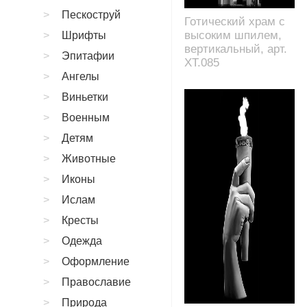
Пескоструй
Готический храм с
высоким шпилем,
Шрифты
вертикальный, арт.
Эпитафии
XT.085
Ангелы
Виньетки
Военным
Детям
Животные
Иконы
Ислам
Кресты
Одежда
Оформление
Православие
Природа