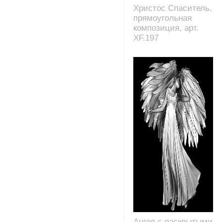
Христос Спаситель,
прямоугольная
композиция, арт.
XF.197
Ангел с раскрытыми