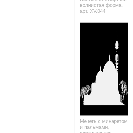
волнистая форма,
арт. XV.044
Мечеть с минаретом
и пальмами,