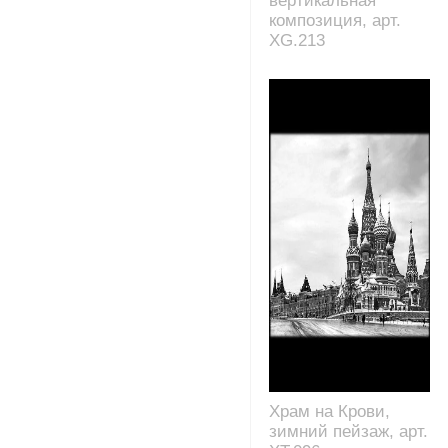
вертикальная
композиция, арт.
XG.213
Храм на Крови,
зимний пейзаж, арт.