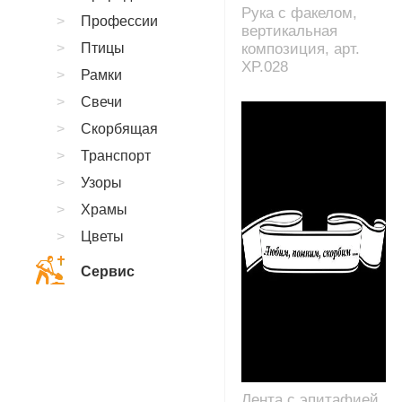
Рука с факелом,
Профессии
вертикальная
Птицы
композиция, арт.
XP.028
Рамки
Свечи
Скорбящая
Транспорт
Узоры
Храмы
Цветы
Сервис
Лента с эпитафией,