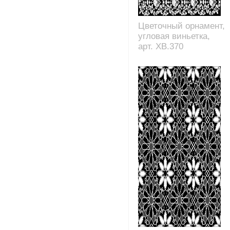
Цветочный орнамент,
угловая виньетка,
арт. XB.370