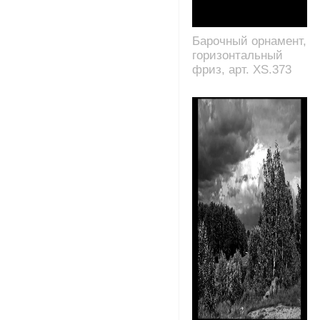
Барочный орнамент,
горизонтальный
фриз, арт. XS.373