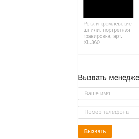
Река и кремлевские
шпили, портретная
гравировка, арт.
XL.360
Вызвать менедж
Вызвать