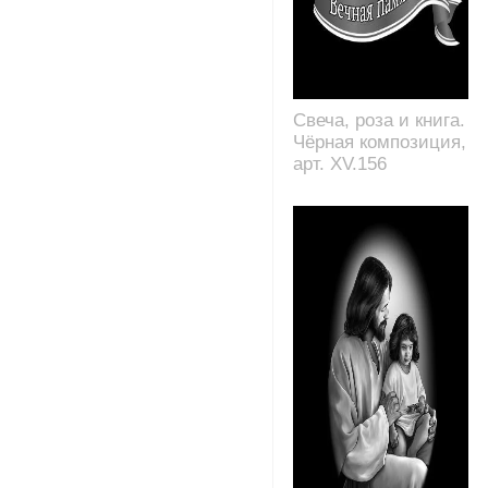
Свеча, роза и книга.
Чёрная композиция,
арт. XV.156