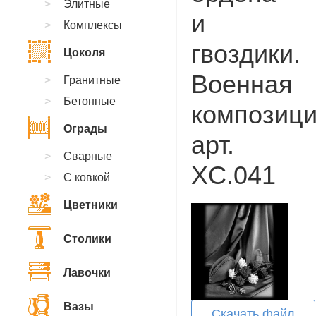
Элитные
и
Комплексы
гвоздики.
Цоколя
Военная
Гранитные
Бетонные
композици
Ограды
арт.
Сварные
XC.041
С ковкой
Цветники
Столики
Лавочки
Вазы
Скачать файл