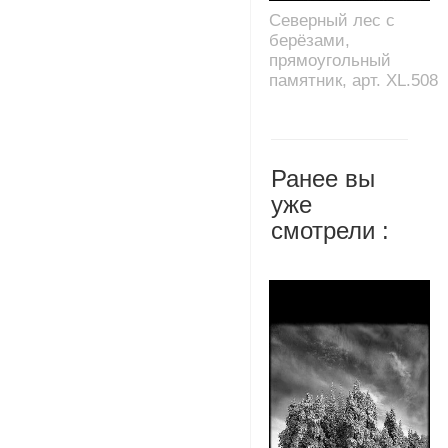
Северный лес с
берёзами,
прямоугольный
памятник, арт. XL.508
Ранее вы
уже
смотрели :