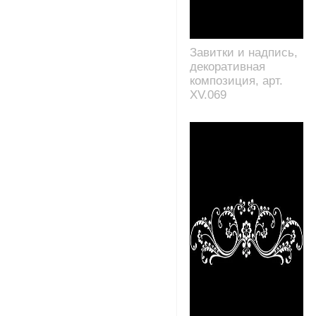
Завитки и надпись,
декоративная
композиция, арт.
XV.069