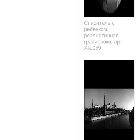
Спаситель с
ребенком,
реалистичная
гравировка, арт.
XK.059