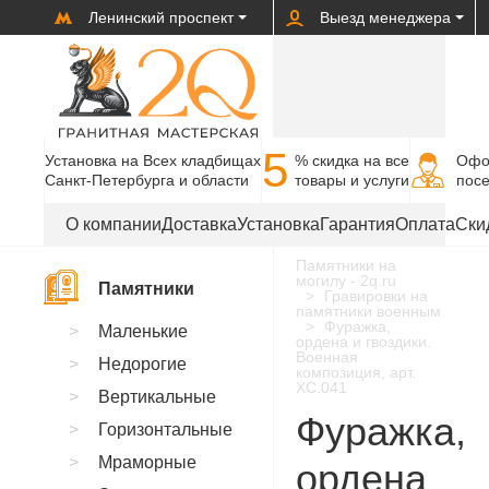
Ленинский проспект
Выезд менеджера
5
Установка на Всех кладбищах
% cкидка на все
Офо
Санкт-Петербурга и области
товары и услуги
пос
О компании
Доставка
Установка
Гарантия
Оплата
Ски
Памятники на
могилу - 2q.ru
Памятники
Гравировки на
памятники военным
Фуражка,
Маленькие
ордена и гвоздики.
Военная
Недорогие
композиция, арт.
XC.041
Вертикальные
Фуражка,
Горизонтальные
Мраморные
ордена