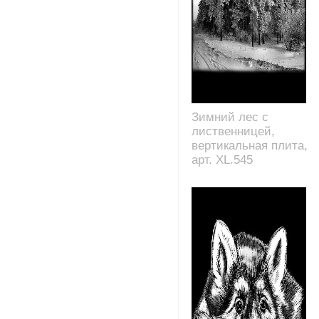
Зимний лес с
лиственницей,
вертикальная плита,
арт. XL.545