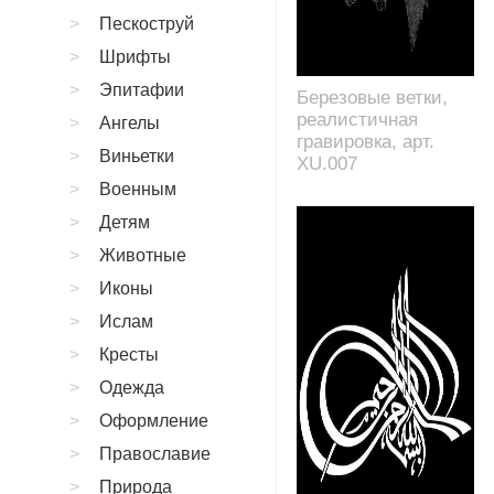
Пескоструй
Шрифты
Эпитафии
Березовые ветки,
реалистичная
Ангелы
гравировка, арт.
Виньетки
XU.007
Военным
Детям
Животные
Иконы
Ислам
Кресты
Одежда
Оформление
Православие
Природа