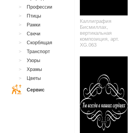
Профессии
Птицы
Каллиграфия
Рамки
Бисмиллах,
вертикальная
Свечи
композиция, арт.
Скорбящая
XG.063
Транспорт
Узоры
Храмы
Цветы
Сервис