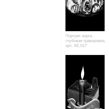
Портрет корги,
глубокая гравировка,
арт. XE.017