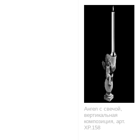
Ангел с свечой,
вертикальная
композиция, арт.
XP.158