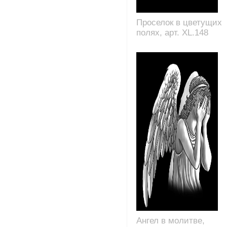
Проселок в цветущих
полях, арт. XL.148
Ангел в молитве,