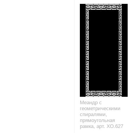
Меандр с
геометрическими
спиралями,
прямоугольная
рамка, арт. XO.627