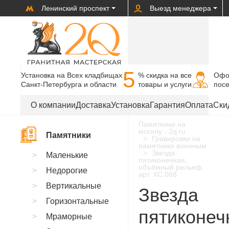
Ленинский проспект
Выезд менеджера
5
Установка на Всех кладбищах
% cкидка на все
Офо
Санкт-Петербурга и области
товары и услуги
пос
О компании
Доставка
Установка
Гарантия
Оплата
Ски
Памятники на
могилу - 2q.ru
Памятники
Гравировки на
памятники военным
Звезда
Маленькие
пятиконечная,
объёмный рельеф,
Недорогие
арт. XC.068
Вертикальные
Звезда
Горизонтальные
пятиконеч
Мраморные