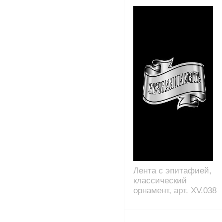
Лента с эпитафией,
классический
орнамент, арт. XV.038