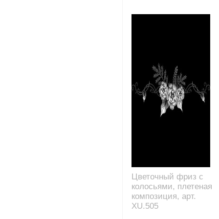
Цветочный фриз с
колосьями, плетеная
композиция, арт.
XU.505