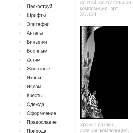
лентой, вертикальная
Пескоструй
композиция, арт.
XU.124
Шрифты
Эпитафии
Ангелы
Виньетки
Военным
Детям
Животные
Иконы
Ислам
Кресты
Одежда
Оформление
Православие
Храм с розами,
арочная композиция,
Природа