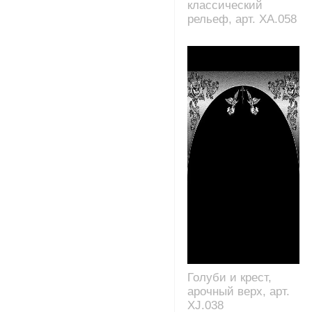
классический
рельеф, арт. XA.058
Голуби и крест,
арочный верх, арт.
XJ.038