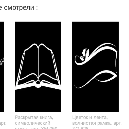
 смотрели :
Раскрытая книга,
Цветок и лента,
рт.
символический
волнистая рамка, арт.
стиль, арт. XM.059
XO.828