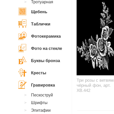
Тротуарная
Щебень
Таблички
Фотокерамика
Фото на стекле
Буквы бронза
Кресты
Три розы с ветвям
Гравировка
чёрный фон, арт.
XB.442
Пескоструй
Шрифты
Эпитафии