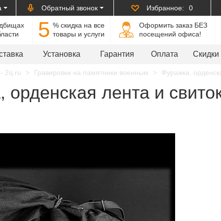
а
Обратный звонок
Избранное:
0
5
адбищах
% cкидка на все
Оформить заказ БЕЗ
бласти
товары и услуги
посещений офиса!
ставка
Установка
Гарантия
Оплата
Скидки
- 2q.ru
Гравировки на памятники военным
Фуражка, орденска
 орденская лента и свиток