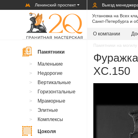
Ленинский проспект
Выезд менеджер
Установка на Всех кл
Санкт-Петербурга и о
О компании
До
Памятники на могилу 
Памятники
Фуражка,
Маленькие
XC.150
Недорогие
Вертикальные
Горизонтальные
Мраморные
Элитные
Комплексы
Цоколя