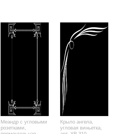
Меандр с угловыми
Крыло ангела,
розетками,
угловая виньетка,
прямоугольная
арт. XB.310