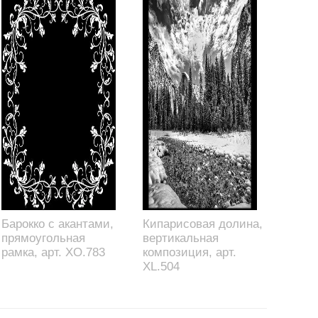
Барокко с акантами,
Кипарисовая долина,
прямоугольная
вертикальная
рамка, арт. XO.783
композиция, арт.
XL.504