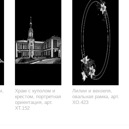
и,
Храм с куполом и
Лилии и вензеля,
крестом, портретная
овальная рамка, арт.
ориентация, арт.
XO.423
XT.152