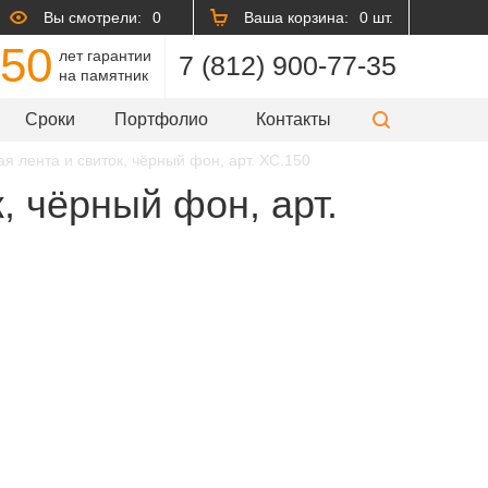
Вы смотрели:
0
Ваша корзина:
0 шт.
50
лет гарантии
7 (812) 900-77-35
на памятник
Сроки
Портфолио
Контакты
я лента и свиток, чёрный фон, арт. XC.150
, чёрный фон, арт.