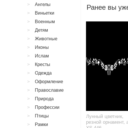
Ангелы
Ранее вы уже
Виньетки
Военным
Детям
Животные
Иконы
Ислам
Кресты
Одежда
Оформление
Православие
Природа
Профессии
Птицы
Лунный цветник,
резной орнамент, а
Рамки
XS.446