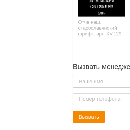
Отче наш,
старославянский
шрифт, арт. XV.129
Вызвать менедж
Вызвать