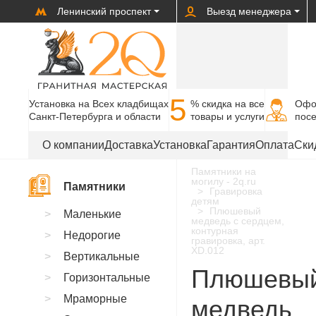
Ленинский проспект
Выезд менеджера
5
Установка на Всех кладбищах
% cкидка на все
Офо
Санкт-Петербурга и области
товары и услуги
пос
О компании
Доставка
Установка
Гарантия
Оплата
Ски
Памятники на
могилу - 2q.ru
Памятники
Гравировка
детям
Плюшевый
Маленькие
медведь с сердцем,
контурная
Недорогие
гравировка, арт.
XD.012
Вертикальные
Плюшевы
Горизонтальные
Мраморные
медведь