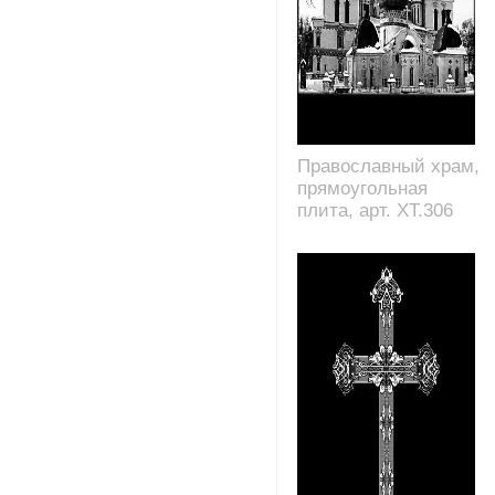
Православный храм,
прямоугольная
плита, арт. XT.306