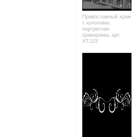
Православный храм
с куполами,
портретная
гравировка, арт.
XT.223