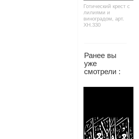
Готический крест с
лилиями и
виноградом, арт.
XH.330
Ранее вы
уже
смотрели :