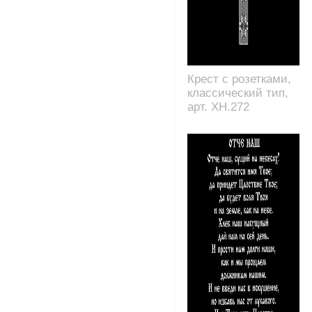
Крест с розетками,
классический тип,
арт. XH.272