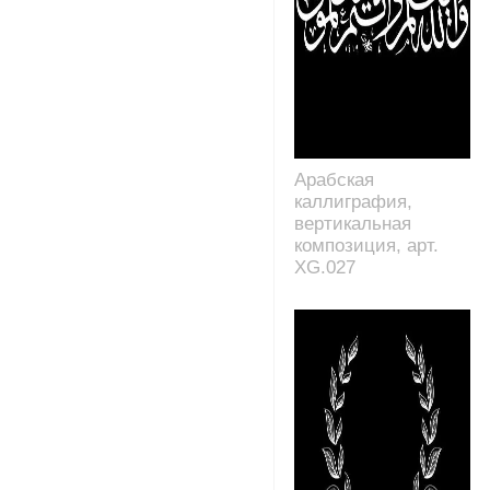
Арабская
каллиграфия,
вертикальная
композиция, арт.
XG.027