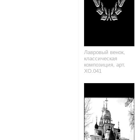
Лавровый венок,
классическая
композиция, арт.
XO.041