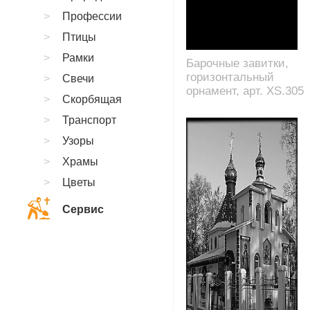
Профессии
Птицы
Рамки
Барочные завитки,
горизонтальный
Свечи
орнамент, арт. XS.305
Скорбящая
Транспорт
Узоры
Храмы
Цветы
Сервис