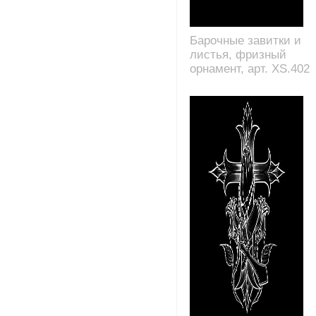
Барочные завитки и
листья, фризный
орнамент, арт. XS.402