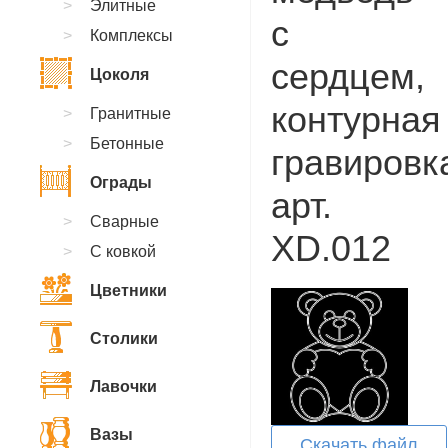
Элитные
с
Комплексы
сердцем,
Цоколя
контурная
Гранитные
Бетонные
гравировк
Ограды
арт.
Сварные
XD.012
С ковкой
Цветники
Столики
Лавочки
Вазы
Скачать файл