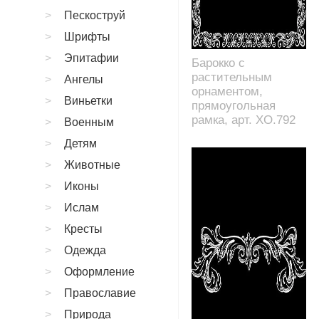
Пескоструй
Шрифты
Эпитафии
Барокко с
растительным
Ангелы
орнаментом,
Виньетки
прямоугольная
рамка, арт. XO.792
Военным
Детям
Животные
Иконы
Ислам
Кресты
Одежда
Оформление
Православие
Природа