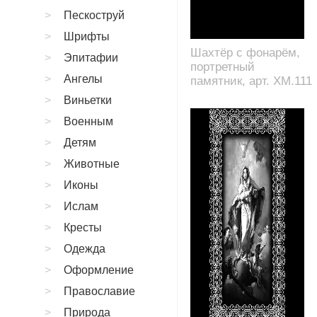
Пескоструй
Шрифты
Шахтёр с фонарём,
Эпитафии
портретный
Ангелы
памятник, арт. XM.111
Виньетки
Военным
Детям
Животные
Иконы
Ислам
Кресты
Одежда
Оформление
Православие
Природа