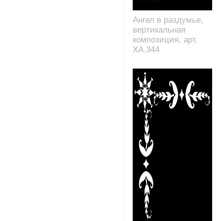
Ангел в раздумье,
вертикальная
композиция, арт.
XA.344