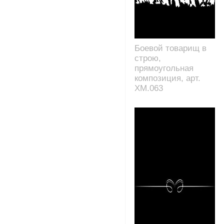
Боевой товарищ в
строю,
прямоугольная
композиция, арт.
XM.063