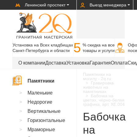
Ленинский проспект
Выезд менеджера
5
Установка на Всех кладбищах
% cкидка на все
Офо
Санкт-Петербурга и области
товары и услуги
пос
О компании
Доставка
Установка
Гарантия
Оплата
Ски
Памятники на
могилу - 2q.ru
Памятники
Гравировка
животных на
памятниках
Маленькие
Бабочка на
цветах, чёрно-белая
Недорогие
графика, арт. XE.004
Вертикальные
Бабочка
Горизонтальные
на
Мраморные