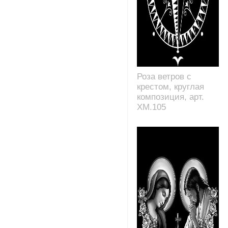
Роза ветров с
крестом, круглая
композиция, арт.
XM.105