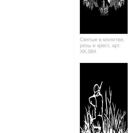
Святые в молитве,
розы и крест, арт.
XK.084