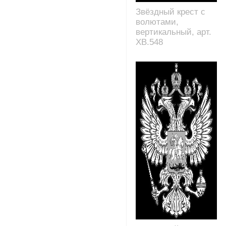
Звёздный крест с
волютами,
вертикальный, арт.
XB.548