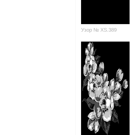
Узор № XS.389