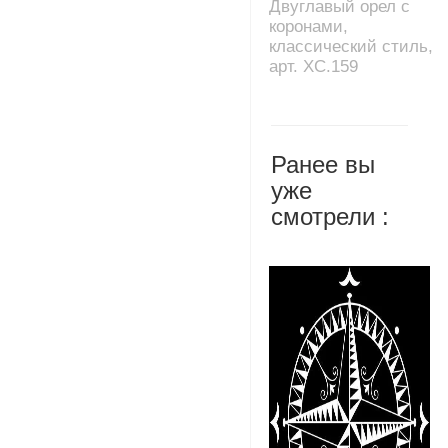
Двуглавый орел с
коронами,
классический стиль,
арт. XC.159
Ранее вы
уже
смотрели :