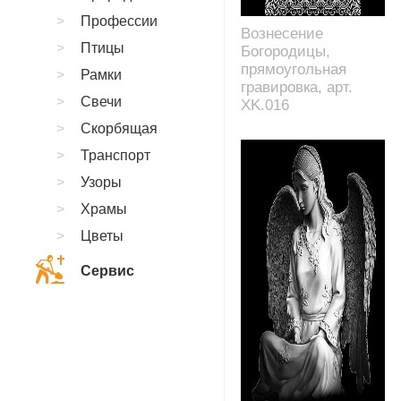
Профессии
Вознесение
Птицы
Богородицы,
прямоугольная
Рамки
гравировка, арт.
Свечи
XK.016
Скорбящая
Транспорт
Узоры
Храмы
Цветы
Сервис