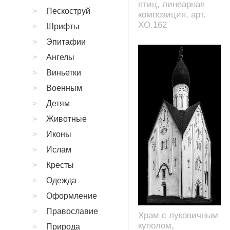
птиц, линеарная
Пескоструй
композиция, арт.
XO.162
Шрифты
Эпитафии
Ангелы
Виньетки
Военным
Детям
Животные
Иконы
Ислам
Кресты
Одежда
Оформление
Православие
Храм с луковичным
куполом,
Природа