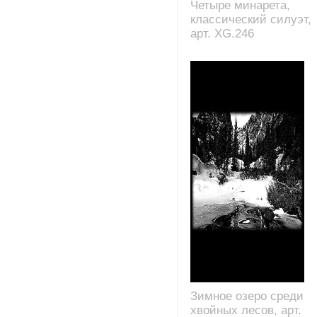
Четыре минарета,
классический силуэт,
арт. XG.246
Зимное озеро среди
хвойных лесов, арт.