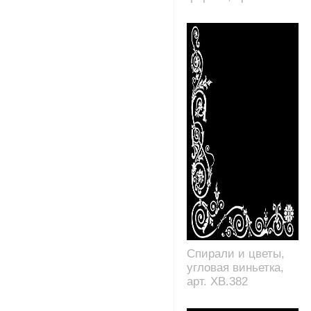
Спирали и цветы,
угловая виньетка,
арт. XB.382