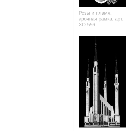
Розы и пламя,
арочная рамка, арт.
XO.556