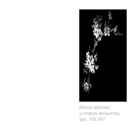
Ветка яблони,
угловая виньетка,
арт. XB.047