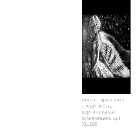
Ангел с крыльями
среди звёзд,
вертикальная
композиция, арт.
XL.189