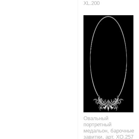
XL.200
Овальный
портретный
медальон, барочные
завитки, арт. XO.257