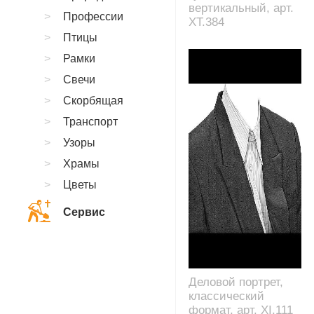
вертикальный, арт.
Профессии
XT.384
Птицы
Рамки
Свечи
Скорбящая
Транспорт
Узоры
Храмы
Цветы
Сервис
Деловой портрет,
классический
формат, арт. XI.111