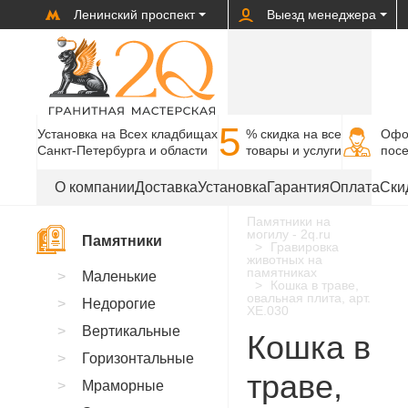
Ленинский проспект
Выезд менеджера
5
Установка на Всех кладбищах
% cкидка на все
Офо
Санкт-Петербурга и области
товары и услуги
пос
О компании
Доставка
Установка
Гарантия
Оплата
Ски
Памятники на
могилу - 2q.ru
Памятники
Гравировка
животных на
памятниках
Маленькие
Кошка в траве,
овальная плита, арт.
Недорогие
XE.030
Вертикальные
Кошка в
Горизонтальные
траве,
Мраморные