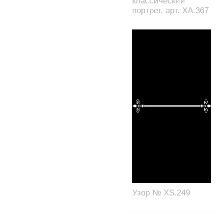
классический
портрет, арт. XA.367
Узор № XS.249