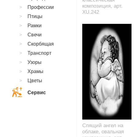
композиция, арт.
Профессии
XU.242
Птицы
Рамки
Свечи
Скорбящая
Транспорт
Узоры
Храмы
Цветы
Сервис
Спящий ангел на
облаке, овальная