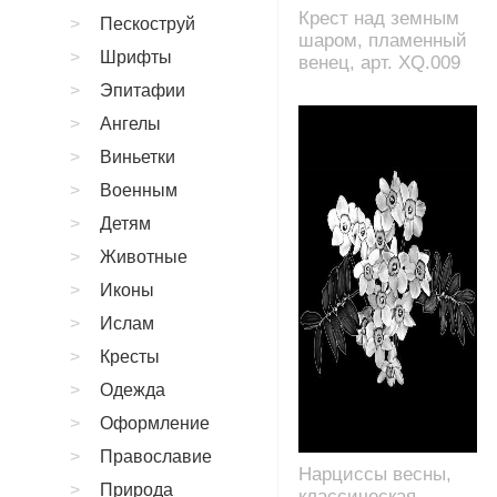
Крест над земным
Пескоструй
шаром, пламенный
Шрифты
венец, арт. XQ.009
Эпитафии
Ангелы
Виньетки
Военным
Детям
Животные
Иконы
Ислам
Кресты
Одежда
Оформление
Православие
Нарциссы весны,
Природа
классическая