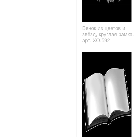
Венок из цветов и
звёзд, круглая рамка,
арт. XO.592