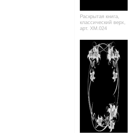
Раскрытая книга,
классический верх,
арт. XM.024