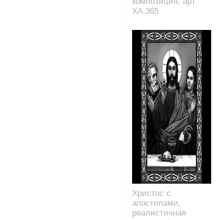
композиция, арт.
XA.365
Христос с
апостолами,
реалистичная