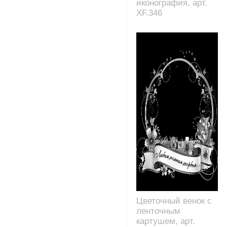
иконография, арт.
XF.346
Цветочный венок с
ленточным
картушем, арт.