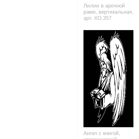
Лилии в арочной
раме, вертикальная,
арт. XO.357
Ангел с книгой,