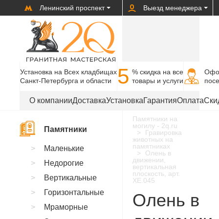
Ленинский проспект
Выезд менеджера
5
Установка на Всех кладбищах
% cкидка на все
Офо
Санкт-Петербурга и области
товары и услуги
пос
О компании
Доставка
Установка
Гарантия
Оплата
Ски
Памятники на
могилу - 2q.ru
Памятники
Гравировка
животных на
памятниках
Маленькие
Олень в
движении,
Недорогие
вертикальная
плоскость, арт.
Вертикальные
XE.045
Горизонтальные
Олень в
Мраморные