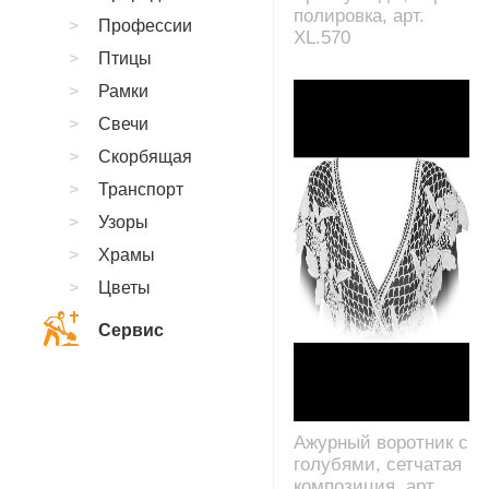
полировка, арт.
Профессии
XL.570
Птицы
Рамки
Свечи
Скорбящая
Транспорт
Узоры
Храмы
Цветы
Сервис
Ажурный воротник с
голубями, сетчатая
композиция, арт.