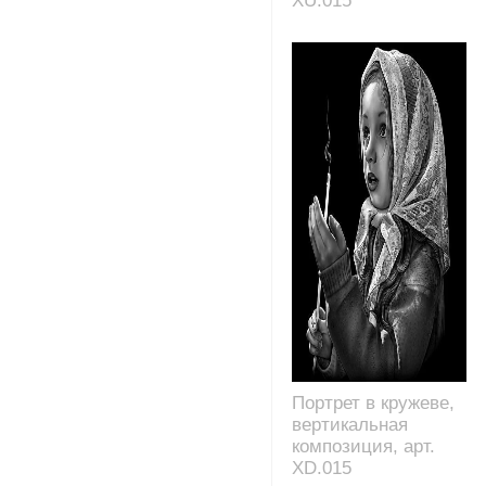
XU.015
Портрет в кружеве,
вертикальная
композиция, арт.
XD.015