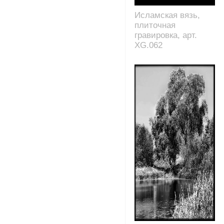
Исламская вязь,
плиточная
гравировка, арт.
XG.062