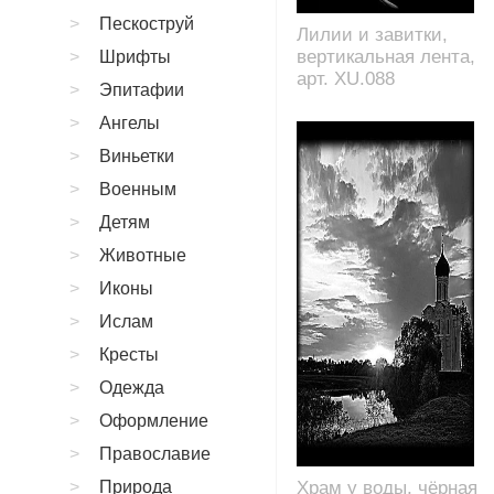
Пескоструй
Лилии и завитки,
вертикальная лента,
Шрифты
арт. XU.088
Эпитафии
Ангелы
Виньетки
Военным
Детям
Животные
Иконы
Ислам
Кресты
Одежда
Оформление
Православие
Природа
Храм у воды, чёрная