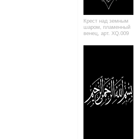
Крест над земным
шаром, пламенный
венец, арт. XQ.009