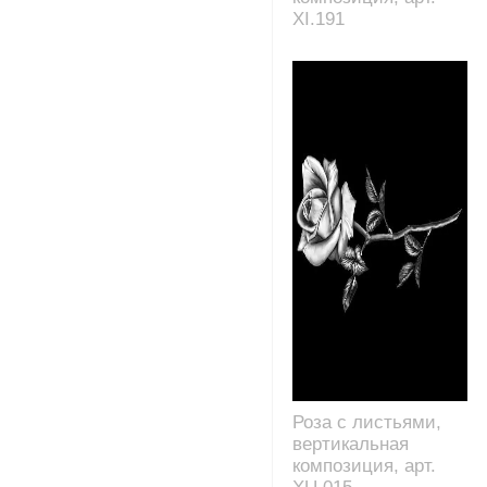
XI.191
Роза с листьями,
вертикальная
композиция, арт.