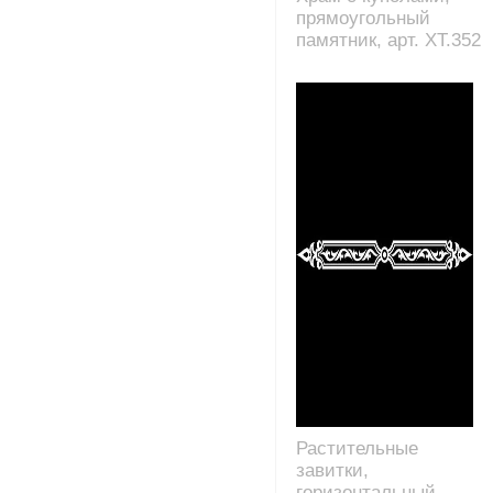
прямоугольный
памятник, арт. XT.352
Растительные
завитки,
горизонтальный