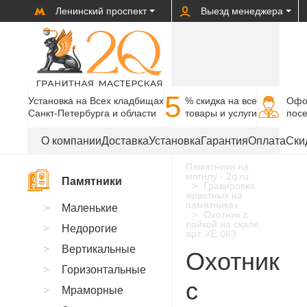
Ленинский проспект
Выезд менеджера
5
Установка на Всех кладбищах
% cкидка на все
Офо
Санкт-Петербурга и области
товары и услуги
пос
О компании
Доставка
Установка
Гарантия
Оплата
Ски
Памятники на
могилу - 2q.ru
Памятники
Гравировка
животных на
памятниках
Маленькие
Охотник с
лайкой на скале,
Недорогие
арт. XE.063
Вертикальные
Охотник
Горизонтальные
с
Мраморные