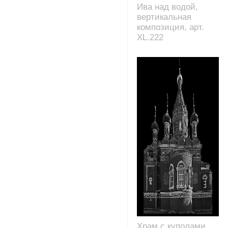
Ива над водой,
вертикальная
композиция, арт.
XL.222
Храм с куполами,