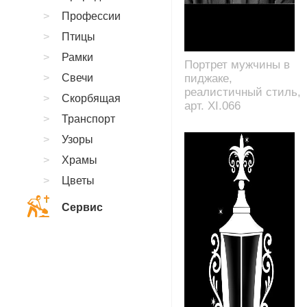
Профессии
Птицы
Рамки
Портрет мужчины в
Свечи
пиджаке,
реалистичный стиль,
Скорбящая
арт. XI.066
Транспорт
Узоры
Храмы
Цветы
Сервис