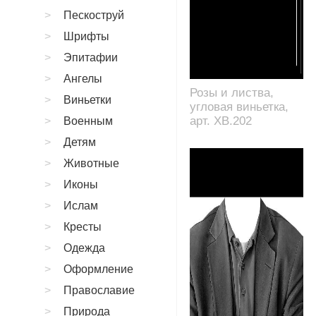
Пескоструй
Шрифты
Эпитафии
Ангелы
Розы и листва,
Виньетки
угловая виньетка,
арт. XB.202
Военным
Детям
Животные
Иконы
Ислам
Кресты
Одежда
Оформление
Православие
Природа