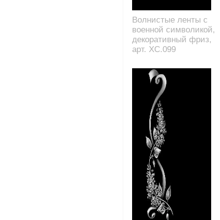
Волнистые ленты с
военной символикой,
декоративный фриз,
арт. XC.099