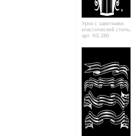
Урна с завитками,
классический стиль,
арт. XG.280