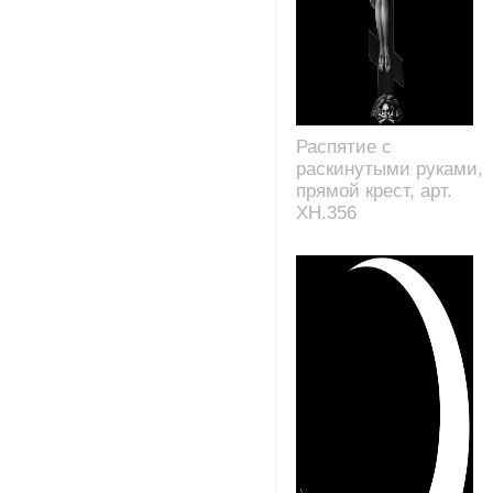
Распятие с
раскинутыми руками,
прямой крест, арт.
XH.356