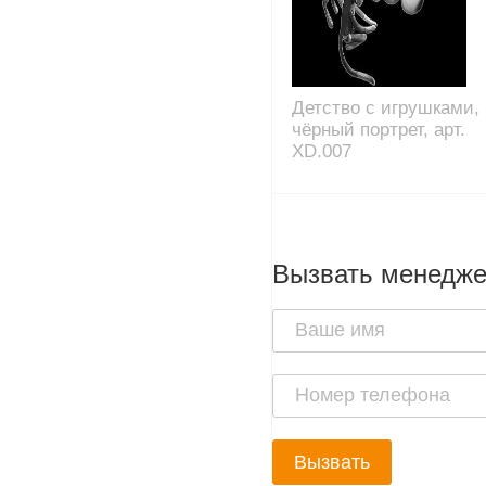
Детство с игрушками,
чёрный портрет, арт.
XD.007
Вызвать менедж
Вызвать