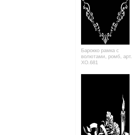
Барокко рамка с
волютами, ромб, арт.
XO.681