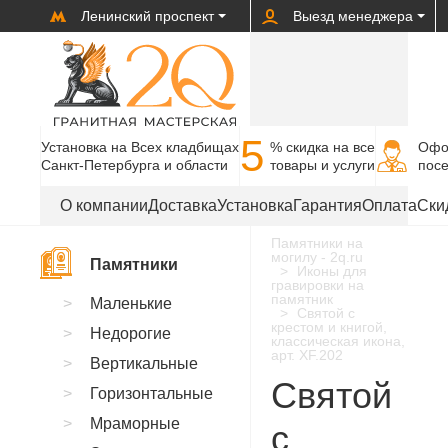
Ленинский проспект
Выезд менеджера
5
Установка на Всех кладбищах
% cкидка на все
Офо
Санкт-Петербурга и области
товары и услуги
пос
О компании
Доставка
Установка
Гарантия
Оплата
Ски
Памятники на
могилу - 2q.ru
Памятники
Иконы для
гравировки на
памятник
Маленькие
Святой с
крестом и книгой,
Недорогие
классическая икона,
арт. XF.202
Вертикальные
Святой
Горизонтальные
Мраморные
с