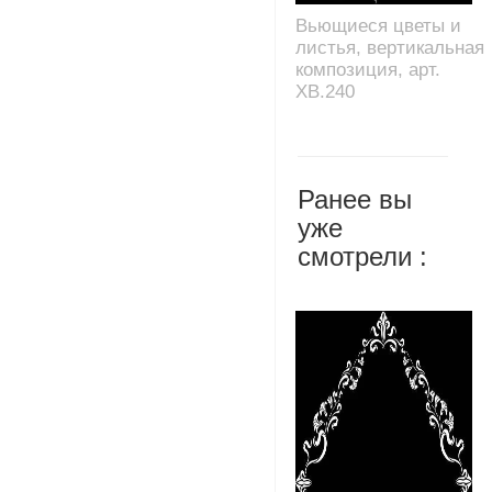
Вьющиеся цветы и
листья, вертикальная
композиция, арт.
XB.240
Ранее вы
уже
смотрели :