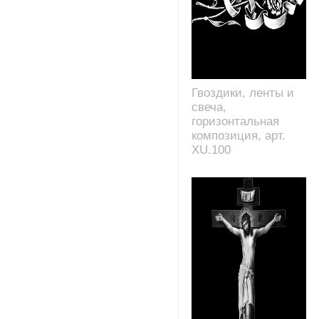
Гвоздики, ленты и
свеча,
горизонтальная
композиция, арт.
XU.100