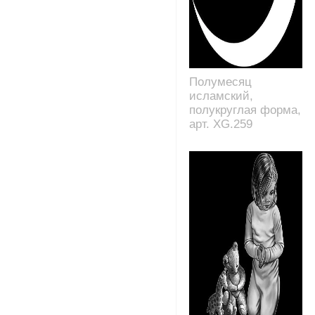
Полумесяц
исламский,
полукруглая форма,
арт. XG.259