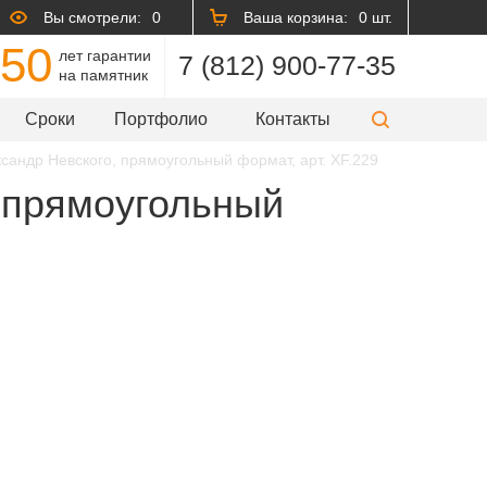
Вы смотрели:
0
Ваша корзина:
0 шт.
50
лет гарантии
7 (812) 900-77-35
на памятник
Сроки
Портфолио
Контакты
ксандр Невского, прямоугольный формат, арт. XF.229
, прямоугольный