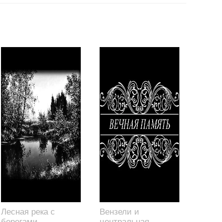
Лесная река с
Вензели и
берегами,
центральная