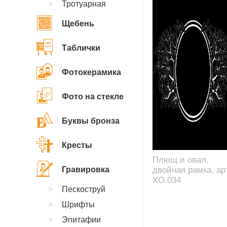
Тротуарная
Щебень
Таблички
Фотокерамика
Фото на стекле
Буквы бронза
Кресты
Плющ и овал,
Гравировка
двойная рамка, арт
XO.034
Пескоструй
Шрифты
Эпитафии