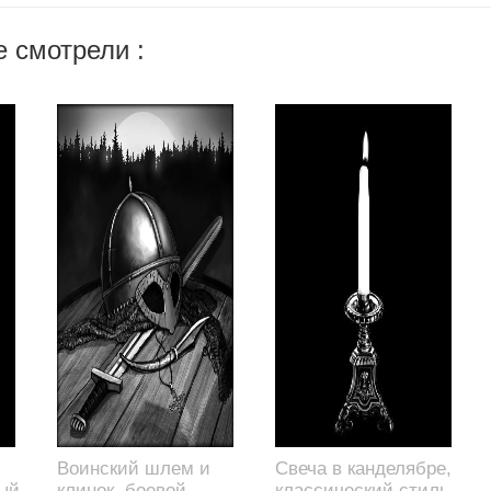
 смотрели :
Воинский шлем и
Свеча в канделябре,
ый
клинок, боевой
классический стиль,