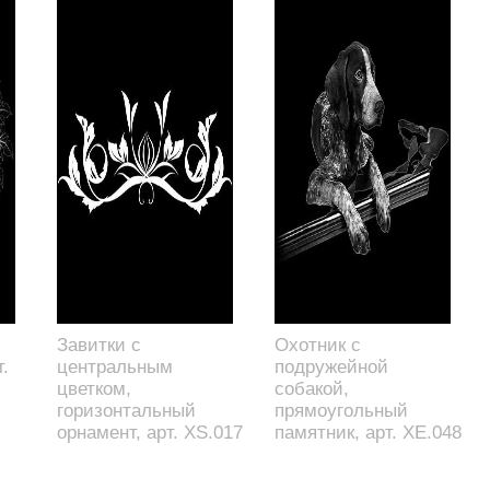
Завитки с
Охотник с
.
центральным
подружейной
цветком,
собакой,
горизонтальный
прямоугольный
орнамент, арт. XS.017
памятник, арт. XE.048