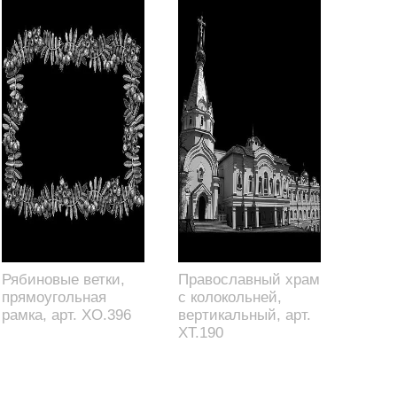
Рябиновые ветки,
Православный храм
прямоугольная
с колокольней,
рамка, арт. XO.396
вертикальный, арт.
XT.190