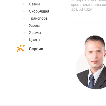
Свечи
крест, классически
арт. XH.324
Скорбящая
Транспорт
Узоры
Храмы
Цветы
Сервис