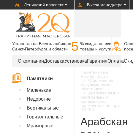
Ленинский проспект
Выезд менеджера
5
Установка на Всех кладбищах
% cкидка на все
Офо
Санкт-Петербурга и области
товары и услуги
пос
О компании
Доставка
Установка
Гарантия
Оплата
Ски
Памятники на
могилу - 2q.ru
Памятники
Оформление
мусульманских
памятников
Маленькие
Арабская вязь с
растительным
Недорогие
орнаментом,
прямоугольная, арт.
Вертикальные
XG.017
Горизонтальные
Арабская
Мраморные