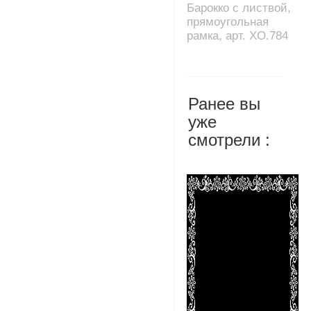
Барокко с листвой,
прямоугольная
рамка, арт. XO.784
Ранее вы
уже
смотрели :