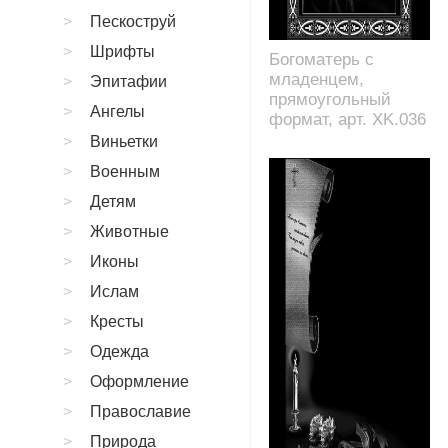
Пескоструй
Шрифты
Богоматерь с
младенцем,
Эпитафии
прямоугольный
Ангелы
формат, арт. XK.036
Виньетки
Военным
Детям
Животные
Иконы
Ислам
Кресты
Одежда
Оформление
Православие
Природа