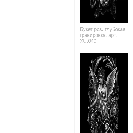
Букет роз, глубокая
гравировка, арт.
XU.040