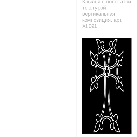
Крылья с полосатой
текстурой,
вертикальная
композиция, арт.
XI.091