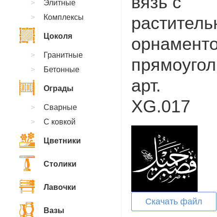
вязь с
Элитные
Комплексы
растител
Цоколя
орнаменто
Гранитные
прямоугол
Бетонные
арт.
Ограды
XG.017
Сварные
С ковкой
Цветники
Столики
Лавочки
Скачать файл
Вазы