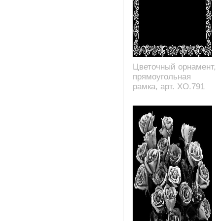
Цветочный орнамент,
прямоугольная
рамка, арт. XO.791