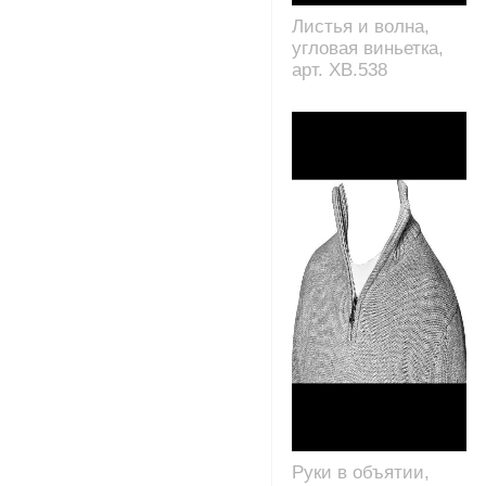
Листья и волна,
угловая виньетка,
арт. XB.538
Руки в объятии,