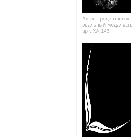
Ангел среди цветов,
овальный медальон,
арт. XA.146