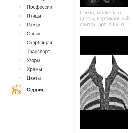
Профессии
Свеча, молитва и
Птицы
цветы, вертикальный
свиток, арт. XJ.210
Рамки
Свечи
Скорбящая
Транспорт
Узоры
Храмы
Цветы
Сервис