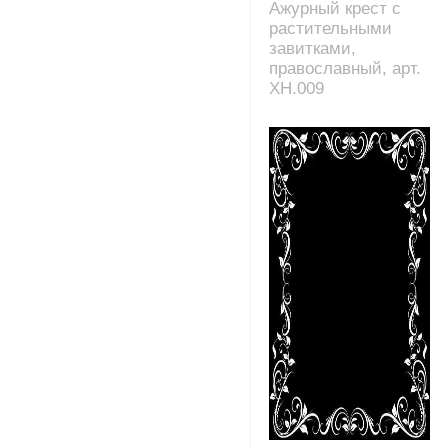
Ажурный крест с
растительными
завитками,
православный, арт.
XH.009