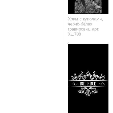
Храм с куполами,
чёрно-белая
гравировка, арт.
XL.708