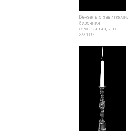
Вензель с завитками,
барочная
композиция, арт.
XV.119