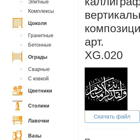
каллиграф
Элитные
Комплексы
вертикаль
Цоколя
композици
Гранитные
арт.
Бетонные
XG.020
Ограды
Сварные
С ковкой
Цветники
Столики
Скачать файл
Лавочки
Вазы