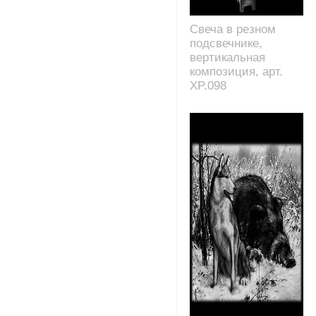
Свеча в резном
подсвечнике,
вертикальная
композиция, арт.
XP.098