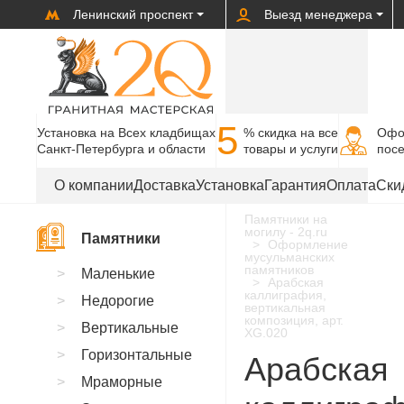
Ленинский проспект
Выезд менеджера
5
Установка на Всех кладбищах
% cкидка на все
Офо
Санкт-Петербурга и области
товары и услуги
пос
О компании
Доставка
Установка
Гарантия
Оплата
Ски
Памятники на
могилу - 2q.ru
Памятники
Оформление
мусульманских
памятников
Маленькие
Арабская
каллиграфия,
Недорогие
вертикальная
композиция, арт.
Вертикальные
XG.020
Горизонтальные
Арабская
Мраморные