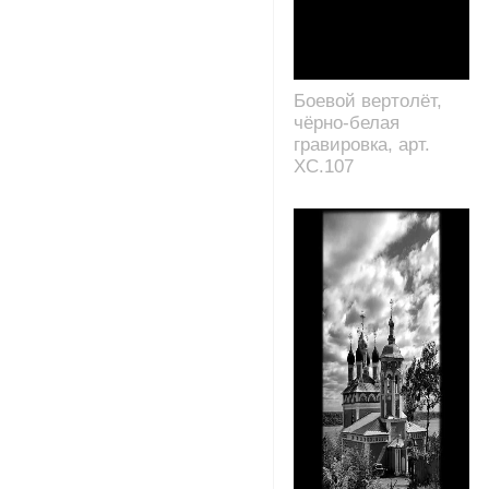
Боевой вертолёт,
чёрно-белая
гравировка, арт.
XC.107