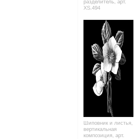
разделитель, арт.
XS.494
Шиповник и листья,
вертикальная
композиция, арт.