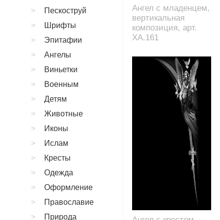
Ангел с младенцем,
Пескоструй
вертикальная
Шрифты
композиция, арт.
XA.161
Эпитафии
Ангелы
Виньетки
Военным
Детям
Животные
Иконы
Ислам
Кресты
Одежда
Оформление
Православие
Природа
Ангел с крестом,