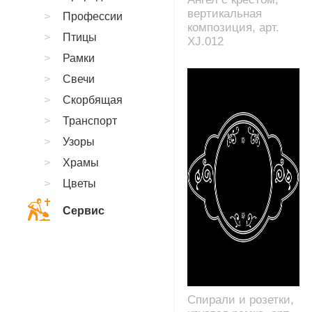
вертикальная
Профессии
композиция, арт.
Птицы
XJ.012
Рамки
Свечи
Скорбящая
Транспорт
Узоры
Храмы
Цветы
Сервис
Спирали и розетки,