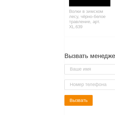
Волки в зимском
лесу, чёрно-белое
травление, арт.
XL.639
Вызвать менедж
Вызвать