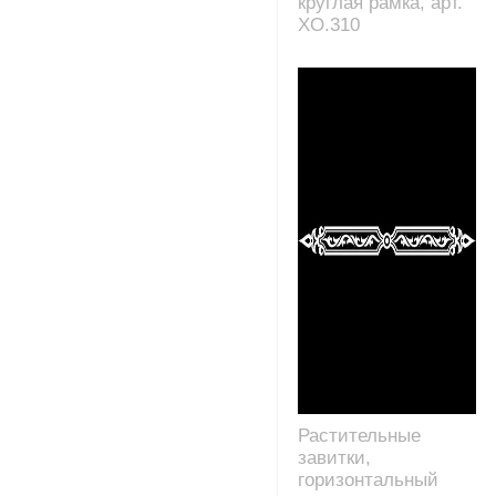
круглая рамка, арт.
XO.310
Растительные
завитки,
горизонтальный