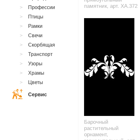
памятник, арт. XA.372
Профессии
Птицы
Рамки
Свечи
Скорбящая
Транспорт
Узоры
Храмы
Цветы
Сервис
Барочный
растительный
орнамент,