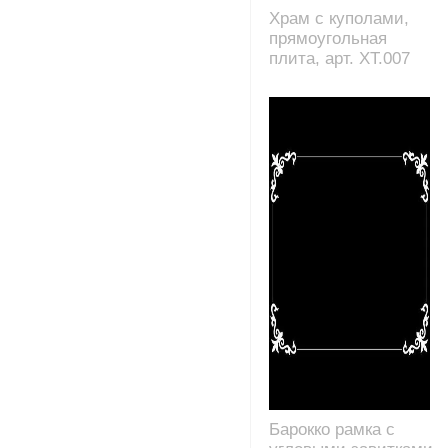
Храм с куполами,
прямоугольная
плита, арт. XT.007
Барокко рамка с