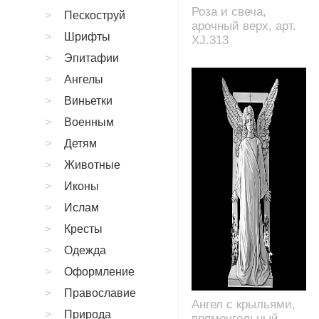
Роза и свеча,
Пескоструй
арочный верх, арт.
Шрифты
XJ.313
Эпитафии
Ангелы
Виньетки
Военным
Детям
Животные
Иконы
Ислам
Кресты
Одежда
Оформление
Православие
Ангел с крыльями,
Природа
прямоугольный