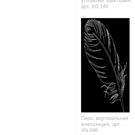
угловыми завитками,
арт. XO.146
Перо, вертикальная
композиция, арт.
XN.090