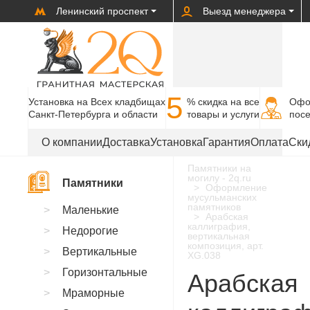
Ленинский проспект
Выезд менеджера
5
Установка на Всех кладбищах
% cкидка на все
Офо
Санкт-Петербурга и области
товары и услуги
пос
О компании
Доставка
Установка
Гарантия
Оплата
Ски
Памятники на
могилу - 2q.ru
Памятники
Оформление
мусульманских
памятников
Маленькие
Арабская
каллиграфия,
Недорогие
вертикальная
композиция, арт.
Вертикальные
XG.038
Горизонтальные
Арабская
Мраморные