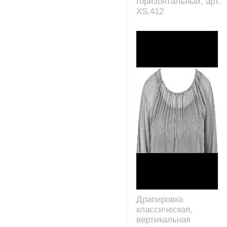
горизонтальный, арт.
XS.412
Драпировка
классическая,
вертикальная