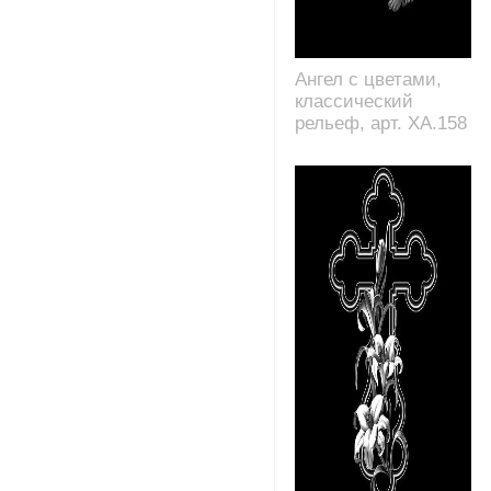
Ангел с цветами,
классический
рельеф, арт. XA.158