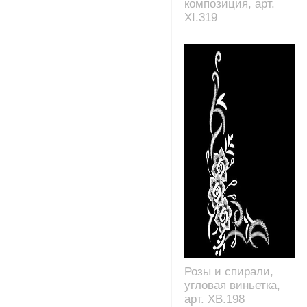
композиция, арт.
XI.319
Розы и спирали,
угловая виньетка,
арт. XB.198