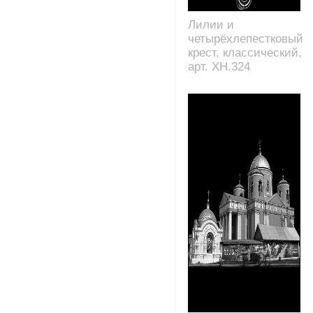
Лилии и
четырёхлепестковый
крест, классический,
арт. XH.324