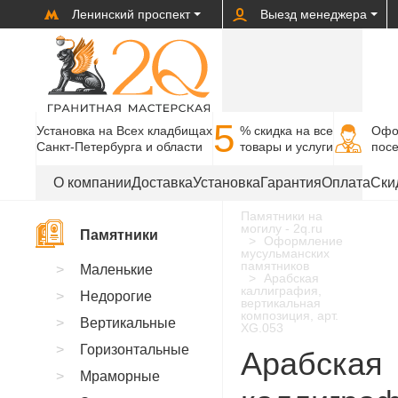
Ленинский проспект
Выезд менеджера
5
Установка на Всех кладбищах
% cкидка на все
Офо
Санкт-Петербурга и области
товары и услуги
пос
О компании
Доставка
Установка
Гарантия
Оплата
Ски
Памятники на
могилу - 2q.ru
Памятники
Оформление
мусульманских
памятников
Маленькие
Арабская
каллиграфия,
Недорогие
вертикальная
композиция, арт.
Вертикальные
XG.053
Горизонтальные
Арабская
Мраморные