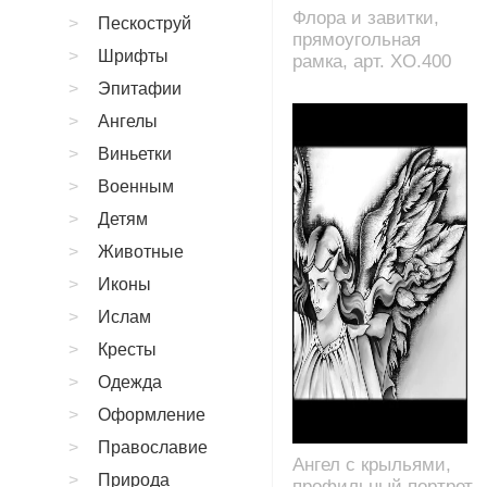
Флора и завитки,
Пескоструй
прямоугольная
Шрифты
рамка, арт. XO.400
Эпитафии
Ангелы
Виньетки
Военным
Детям
Животные
Иконы
Ислам
Кресты
Одежда
Оформление
Православие
Ангел с крыльями,
Природа
профильный портрет,