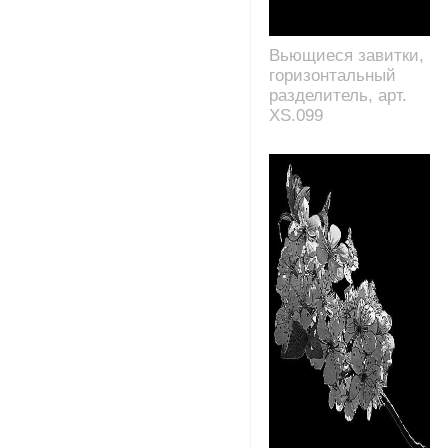
Вьющиеся завитки,
горизонтальный
разделитель, арт.
XS.099