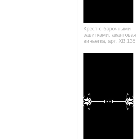
Крест с барочными
завитками, акантовая
виньетка, арт. XB.135