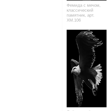
Фемида с мечом,
классический
памятник, арт.
XM.106