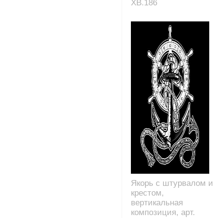
XB.186
Якорь с штурвалом и
крестом,
вертикальная
композиция, арт.