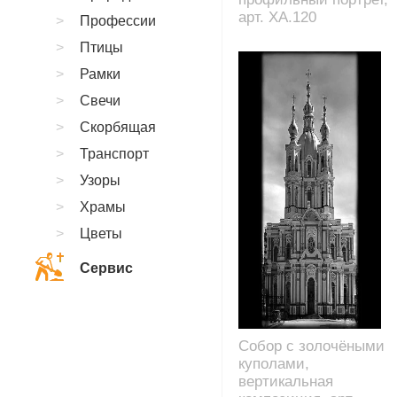
арт. XA.120
Профессии
Птицы
Рамки
Свечи
Скорбящая
Транспорт
Узоры
Храмы
Цветы
Сервис
Собор с золочёными
куполами,
вертикальная