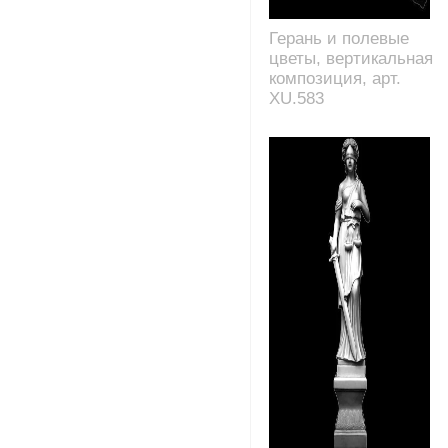
Герань и полевые
цветы, вертикальная
композиция, арт.
XU.583