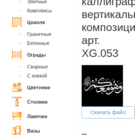
каллиграф
Элитные
Комплексы
вертикаль
Цоколя
композици
Гранитные
арт.
Бетонные
XG.053
Ограды
Сварные
С ковкой
Цветники
Столики
Скачать файл
Лавочки
Вазы