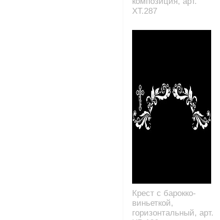
композиция, арт.
XT.287
Крест с барокко-
виньеткой,
горизонтальный, арт.