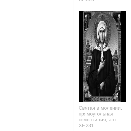
Святая в молении,
прямоугольная
композиция, арт.
XF.231