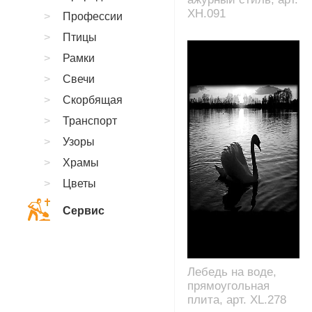
XH.091
Профессии
Птицы
Рамки
Свечи
Скорбящая
Транспорт
Узоры
Храмы
Цветы
Сервис
Лебедь на воде,
прямоугольная
плита, арт. XL.278