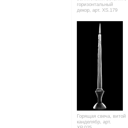
горизонтальный
декор, арт. XS.179
Горящая свеча, витой
канделябр, арт.
XP.025