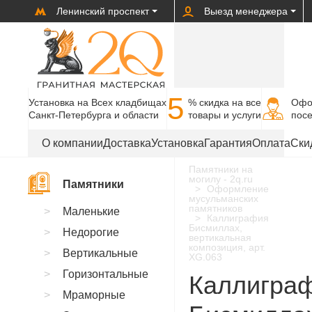
Ленинский проспект
Выезд менеджера
5
Установка на Всех кладбищах
% cкидка на все
Офо
Санкт-Петербурга и области
товары и услуги
пос
О компании
Доставка
Установка
Гарантия
Оплата
Ски
Памятники на
могилу - 2q.ru
Памятники
Оформление
мусульманских
памятников
Маленькие
Каллиграфия
Бисмиллах,
Недорогие
вертикальная
композиция, арт.
Вертикальные
XG.063
Горизонтальные
Каллигра
Мраморные