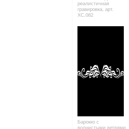
реалистичная
гравировка, арт.
XC.082
Барокко с
волнистыми ветвями,