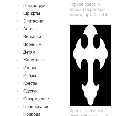
Горное озеро и
Пескоструй
лесная береговая
Шрифты
линия, арт. XL.716
Эпитафии
Ангелы
Виньетки
Военным
Детям
Животные
Иконы
Ислам
Кресты
Одежда
Оформление
Православие
Крест с петлями,
Природа
ажурный стиль, арт.