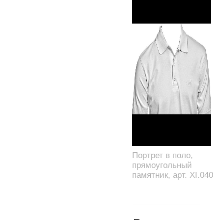
Портрет в поло,
прямоугольный
памятник, арт. XI.040