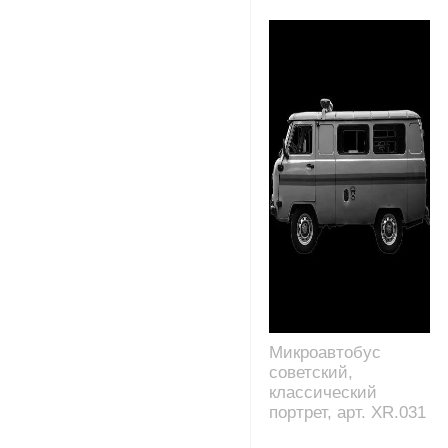
Микроавтобус
советский,
классический
портрет, арт. XR.031