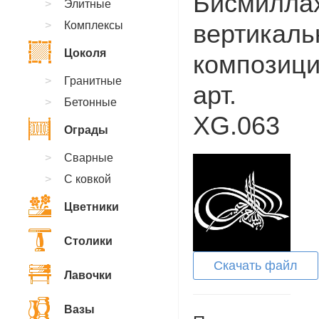
Бисмилла
Элитные
Комплексы
вертикаль
Цоколя
композици
Гранитные
арт.
Бетонные
XG.063
Ограды
Сварные
С ковкой
Цветники
Столики
Скачать файл
Лавочки
Вазы