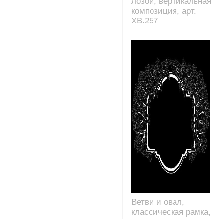
лозой, вертикальная
композиция, арт.
XB.257
Ветви и овал,
классическая рамка,