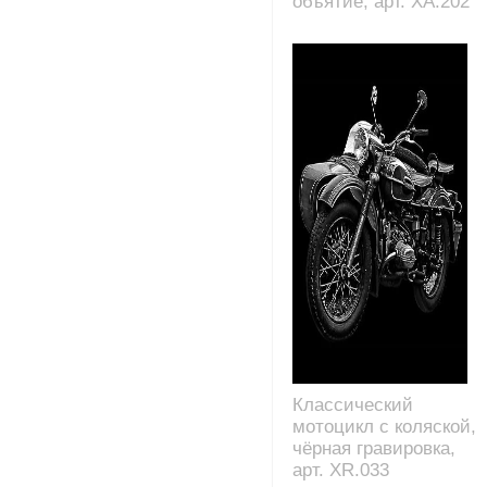
объятие, арт. XA.202
Классический
мотоцикл с коляской,
чёрная гравировка,
арт. XR.033