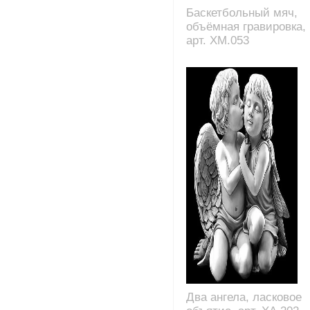
Баскетбольный мяч,
объёмная гравировка,
арт. XM.053
Два ангела, ласковое