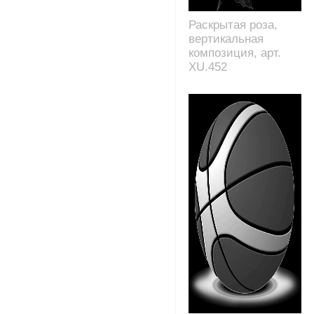
Раскрытая роза,
вертикальная
композиция, арт.
XU.452