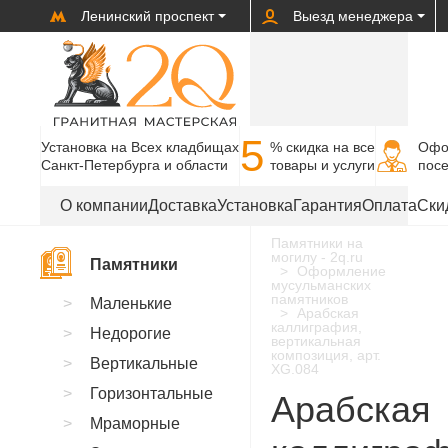
Ленинский проспект
Выезд менеджера
5
Установка на Всех кладбищах
% cкидка на все
Офо
Санкт-Петербурга и области
товары и услуги
пос
О компании
Доставка
Установка
Гарантия
Оплата
Ски
Памятники на
могилу - 2q.ru
Памятники
Оформление
мусульманских
памятников
Маленькие
Арабская
каллиграфия,
Недорогие
вертикальная
композиция, арт.
Вертикальные
XG.084
Горизонтальные
Арабская
Мраморные