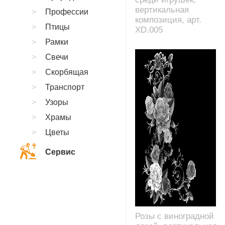
вертикальная
Профессии
композиция, арт.
Птицы
XD.005
Рамки
Свечи
Скорбящая
Транспорт
Узоры
Храмы
Цветы
Сервис
Розы с виноградной