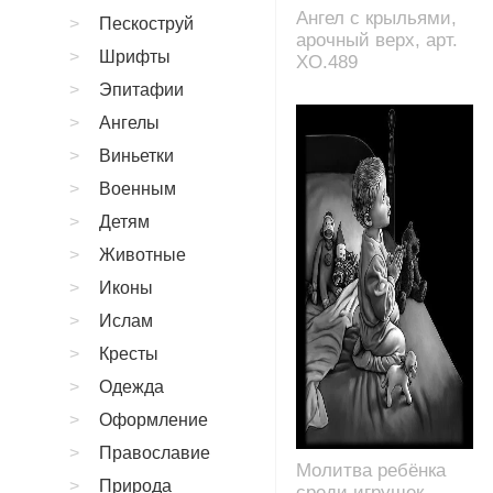
Ангел с крыльями,
Пескоструй
арочный верх, арт.
Шрифты
XO.489
Эпитафии
Ангелы
Виньетки
Военным
Детям
Животные
Иконы
Ислам
Кресты
Одежда
Оформление
Православие
Молитва ребёнка
Природа
среди игрушек,