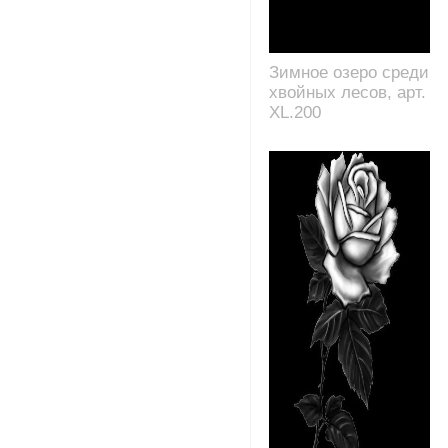
Зимное озеро среди
хвойных лесов, арт.
XL.200