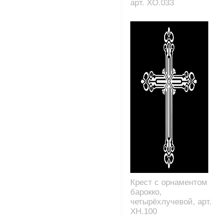
арт. XO.033
Крест с орнаментом
барокко,
четырёхлучевой, арт.
XH.100