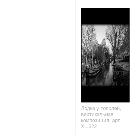
Лодка у тополей,
вертикальная
композиция, арт.
XL.322