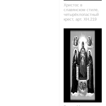
Христос в
славянском стиле,
четырёхлопастный
крест, арт. XH.219