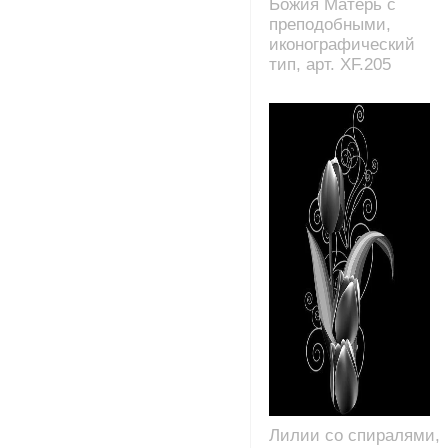
Божия Матерь с
преподобными,
иконографический
тип, арт. XF.205
Лилии со спиралями,