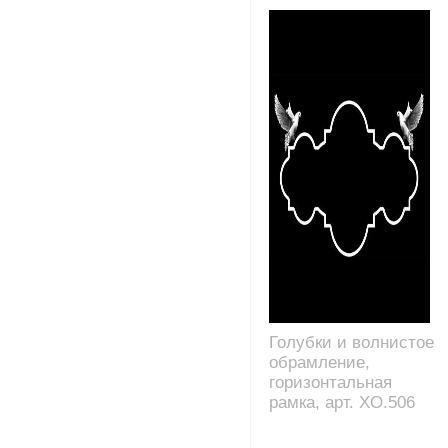
Голубки и волнистое
обрамление,
горизонтальная
рамка, арт. XO.506