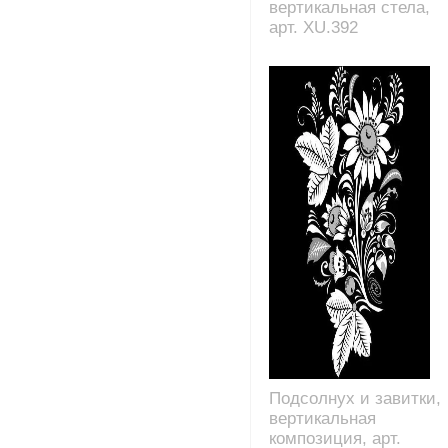
вертикальная стела,
арт. XU.392
Подсолнух и завитки,
вертикальная
композиция, арт.