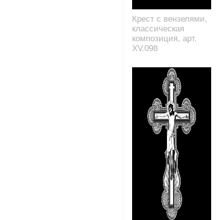
Крест с вензелями,
классическая
композиция, арт.
XV.098