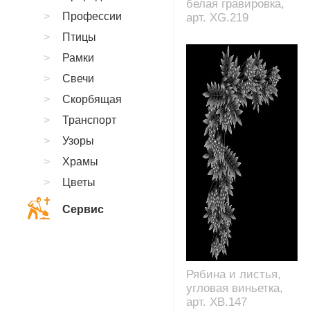
белая гравировка,
Профессии
арт. XG.219
Птицы
Рамки
Свечи
Скорбящая
Транспорт
Узоры
Храмы
Цветы
Сервис
Рябина и листья,
угловая виньетка,
арт. XB.147