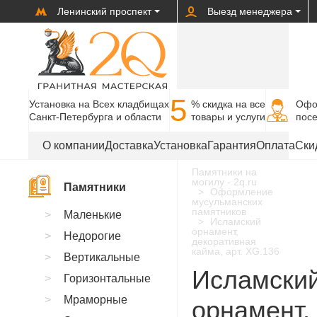
Ленинский проспект
Выезд менеджера
5
Установка на Всех кладбищах
% cкидка на все
Офо
Санкт-Петербурга и области
товары и услуги
пос
О компании
Доставка
Установка
Гарантия
Оплата
Ски
Памятники на
могилу - 2q.ru
Памятники
Оформление
мусульманских
памятников
Маленькие
Исламский
орнамент,
Недорогие
декоративная
кайма, арт. XG.136
Вертикальные
Исламски
Горизонтальные
Мраморные
орнамент,