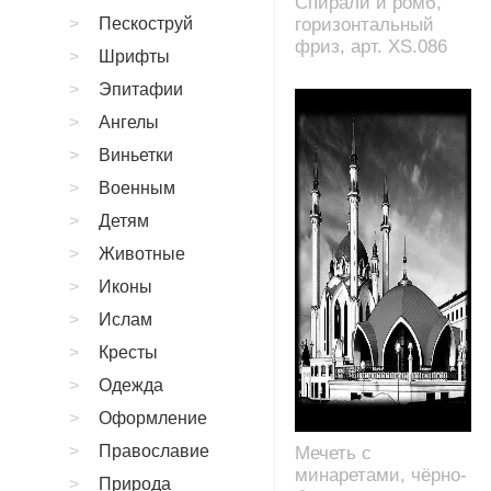
Спирали и ромб,
Пескоструй
горизонтальный
фриз, арт. XS.086
Шрифты
Эпитафии
Ангелы
Виньетки
Военным
Детям
Животные
Иконы
Ислам
Кресты
Одежда
Оформление
Православие
Мечеть с
минаретами, чёрно-
Природа