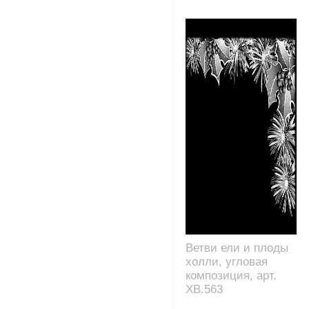
Ветви ели и плоды
холли, угловая
композиция, арт.
XB.563