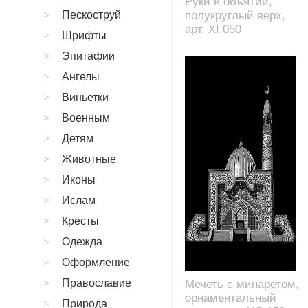
Руки в объятии,
Пескоструй
полукруглый верх,
арт. XI.050
Шрифты
Эпитафии
Ангелы
Виньетки
Военным
Детям
Животные
Иконы
Ислам
Кресты
Одежда
Оформление
Православие
Мечеть с минаретом,
орнаментальный
Природа