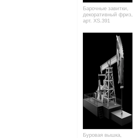
Барочные завитки,
декоративный фриз,
арт. XS.391
Буровая вышка,