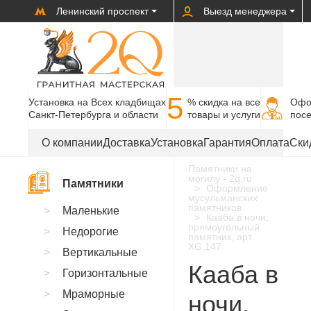
Ленинский проспект
Выезд менеджера
5
Установка на Всех кладбищах
% cкидка на все
Офо
Санкт-Петербурга и области
товары и услуги
пос
О компании
Доставка
Установка
Гарантия
Оплата
Ски
Памятники на
могилу - 2q.ru
Памятники
Оформление
мусульманских
памятников
Маленькие
Кааба в ночи,
прямоугольный
Недорогие
памятник, арт.
XG.147
Вертикальные
Кааба в
Горизонтальные
Мраморные
ночи,