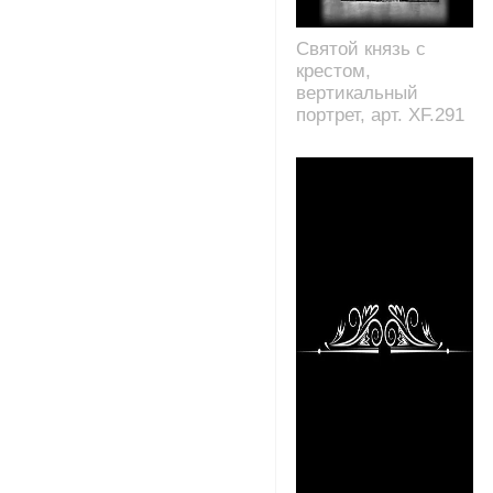
Святой князь с
крестом,
вертикальный
портрет, арт. XF.291