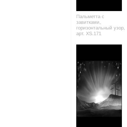
Пальметта с
завитками,
горизонтальный узор,
арт. XS.171