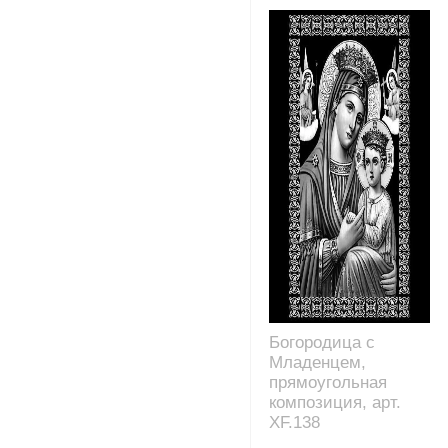
Богородица с
Младенцем,
прямоугольная
композиция, арт.
XF.138