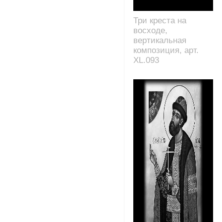
Три креста на
восходе,
вертикальная
композиция, арт.
XL.093