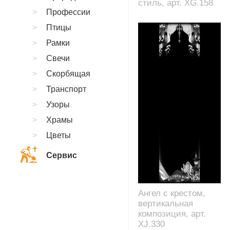
стиль, арт. XG.158
Профессии
Птицы
Рамки
Свечи
Скорбящая
Транспорт
Узоры
Храмы
Цветы
Сервис
Ангел с крестом,
вертикальная
композиция, арт.
XJ.330